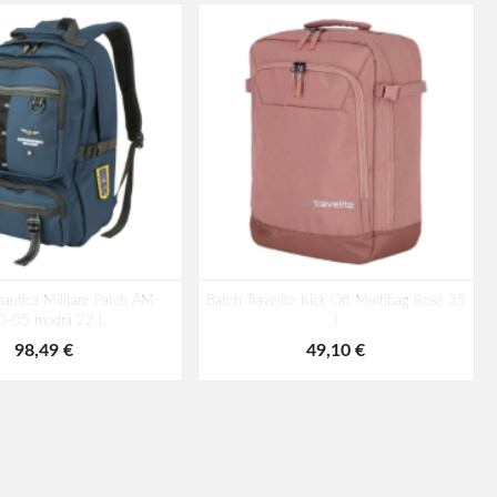
autica Militare Patch AM-
Batoh Travelite Kick Off Multibag Rosé 35
0-05 modrá 22 L
l
98,49 €
49,10 €