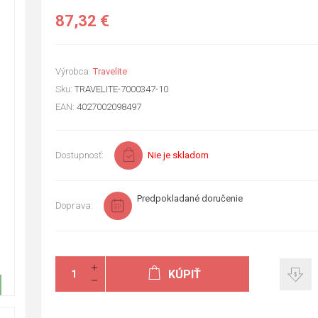
87,32 €
Výrobca:
Travelite
Sku:
TRAVELITE-7000347-10
EAN:
4027002098497
Dostupnosť:
Nie je skladom
Predpokladané doručenie
Doprava:
KÚPIŤ