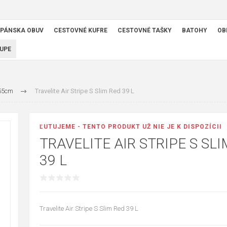
PÁNSKA OBUV
CESTOVNÉ KUFRE
CESTOVNÉ TAŠKY
BATOHY
OB
UPE
-55cm
Travelite Air Stripe S Slim Red 39 L
ĽUTUJEME - TENTO PRODUKT UŽ NIE JE K DISPOZÍCII
TRAVELITE AIR STRIPE S SL
39 L
Travelite Air Stripe S Slim Red 39 L