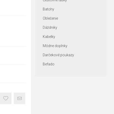
Cestovné tašky
Batohy
Oblečenie
Dáždniky
Kabelky
Módne doplnky
Darčekové poukazy
Befado