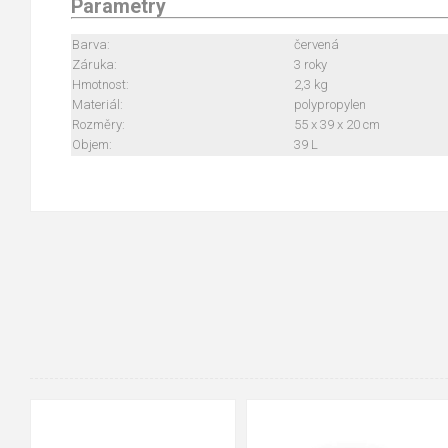
Parametry
Barva:
červená
Záruka:
3 roky
Hmotnost:
2,3 kg
Materiál:
polypropylen
Rozměry:
55 x 39 x 20 cm
Objem:
39 L
90cm
125cm
155cm
35
36
37
38
39
40
41
42
43
44
45
46