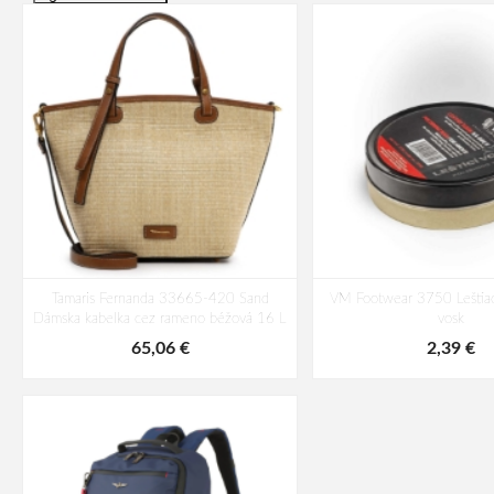
Tamaris Fernanda 33665-420 Sand
VM Footwear 3750 Leštiac
Dámska kabelka cez rameno béžová 16 L
vosk
65,06 €
2,39 €