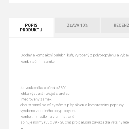
POPIS
ZĽAVA 10%
RECENZ
PRODUKTU
Odolný a kompaktní palubní kufr, vyrobený z polypropylenu a vybav
kombinačním zámkem.
4 dvoukolečka otočná o 360°
lehká výsuvná rukojeť s aretací
integrovaný zámek
oboustranný balicí systém s přepážkou a kompresními popruhy
vyrobeno z odolného polypropylenu
komfortní madlo na vrchní straně
splňuje normy (55 x 39 x 20 cm) pro palubní zavazadla většiny lete