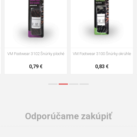
VM Footwear 3002 Vkladacia
VM Footwear 3900 Čistiaca huba
anatomická stielka ESD
na obuv
3,57 €
1,64 €
Odporúčame zakúpiť