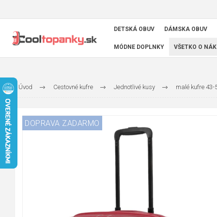
DETSKÁ OBUV
DÁMSKA OBUV
MÓDNE DOPLNKY
VŠETKO O NÁK
Úvod
Cestovné kufre
Jednotlivé kusy
malé kufre 43
DOPRAVA ZADARMO