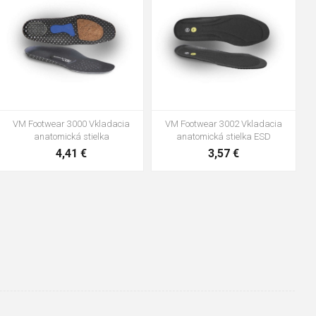
47
VM Footwear 3600 Impregnace
Vložka Bennon ABSORBA XTR
water stop
ESD
10,04 €
4,16 €