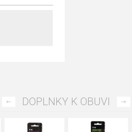
DOPLNKY K OBUVI
35
36
37
39
40
43
47
48