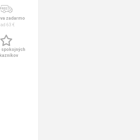
va zadarmo
ad 63 €
e spokojných
kazníkov