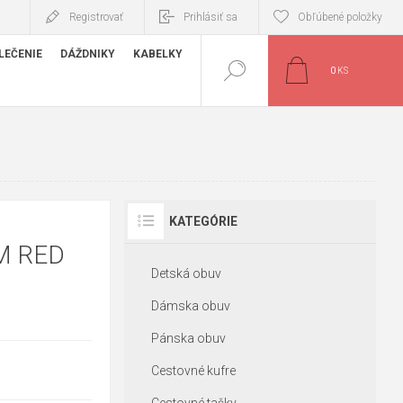
Registrovať
Prihlásiť sa
Obľúbené položky
LEČENIE
DÁŽDNIKY
KABELKY
0
KS
KATEGÓRIE
IM RED
Detská obuv
Dámska obuv
Pánska obuv
Cestovné kufre