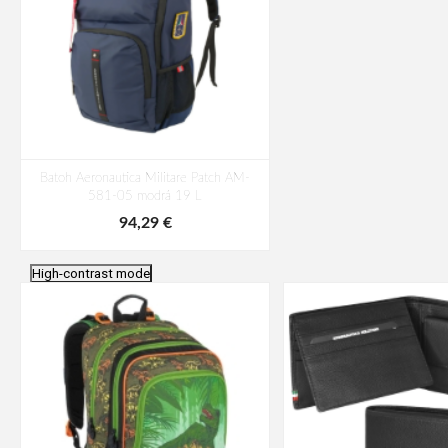
Batoh Aeronautica Militare Patch AM-
581-05 modrá 19 L
94,29 €
High-contrast mode