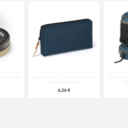
i karnaubský
Bagmaster EASY 22 A študentský penál -
Batoh Aeron
tmavomodrý modrý
58
6,26 €