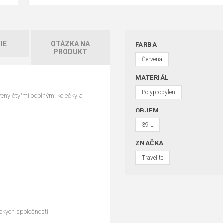
IE
OTÁZKA NA
FARBA
PRODUKT
Červená
MATERIÁL
Polypropylen
ený čtyřmi odolnými kolečky a
OBJEM
39 L
ZNAČKA
Travelite
ckých společností