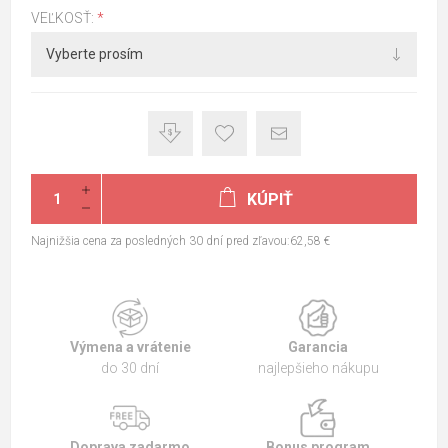
VEĽKOSŤ:
*
KÚPIŤ
Najnižšia cena za posledných 30 dní pred zľavou:62,58 €
Výmena a vrátenie
Garancia
do 30 dní
najlepšieho nákupu
Doprava zadarmo
Bonus program