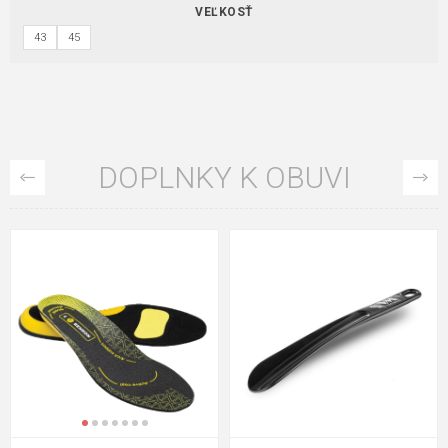
VEĽKOSŤ
43
45
DOPLNKY K OBUVI