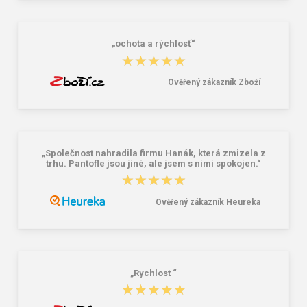
16,42 €
16,42 €
„ochota a rýchlosť“
★★★★★
★★★★★
Ověřený zákazník Zboží
„Společnost nahradila firmu Hanák, která zmizela z
trhu. Pantofle jsou jiné, ale jsem s nimi spokojen.“
★★★★★
★★★★★
Ověřený zákazník Heureka
„Rychlost “
★★★★★
★★★★★