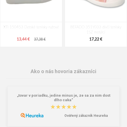
XTI 150453 Detské tenisky ružové
BEFADO 351Y033 dívčí tenisky
1SZ motýlci
13,44 €
17,22 €
37,38 €
Ako o nás hovoria zákazníci
„tovar v poriadku, jedine minus je, ze sa za nim dost
dlho caka“
★★★★★
★★★★★
Ověřený zákazník Heureka
BEFADO 351Y035 dívčí tenisky
BEFADO 351X032 chlapecké
1SZ srdíčka
tenisky 1SZ auta