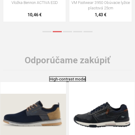
VM Footwear 3009 Vkladacia
VM Footwear 3102 Šnúrky ploché
stielka
5,21 €
0,79 €
Odporúčame zakúpiť
High-contrast mode