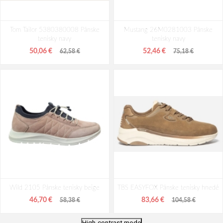
Tom Tailor 5380380008 Pánske
Mustang 26M0281003 Pánske
tenisky navy
tenisky navy
50,06 €
52,46 €
62,58 €
75,18 €
Wild 2105 Pánske tenisky beige
TBS EASYFOX Pánske tenisky hnedé
46,70 €
83,66 €
58,38 €
104,58 €
High-contrast mode