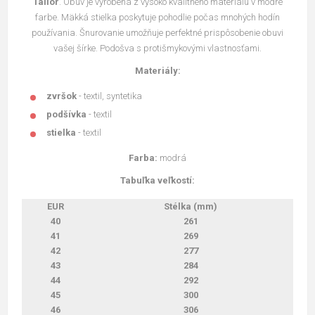
Tailor
. Obuv je vyrobená z vysoko kvalitného materiálu v modré
farbe. Mäkká stielka poskytuje pohodlie počas mnohých hodín
používania. Šnurovanie umožňuje perfektné prispôsobenie obuvi
vašej šírke. Podošva s protišmykovými vlastnosťami.
Materiály:
zvršok
- textil, syntetika
podšívka
- textil
stielka
- textil
Farba:
modrá
Tabuľka veľkostí:
EUR
Stélka (mm)
40
261
41
269
42
277
43
284
44
292
45
300
46
306