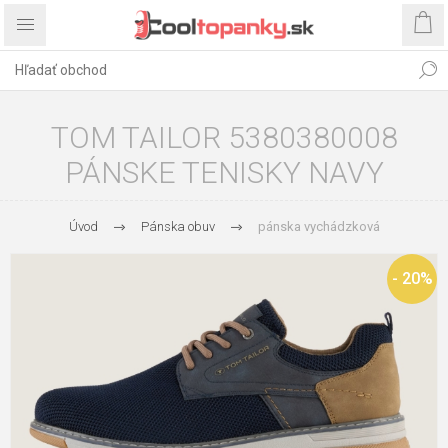
TOM TAILOR 5380380008
PÁNSKE TENISKY NAVY
Úvod
Pánska obuv
pánska vychádzková
- 20%