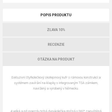
POPIS PRODUKTU
ZĽAVA 10%
RECENZIE
OTÁZKA NA PRODUKT
Exkluzivní čtyřkolečkový skořepinový kufr s rámovou konstrukcí a
systémem zavírání na klapky s integrovaným TSA zámkem,
navržený a vyrobený v Německu.
4 velká a při pojezdu tichá dvoukolečka otočná o 360° zapuštěná