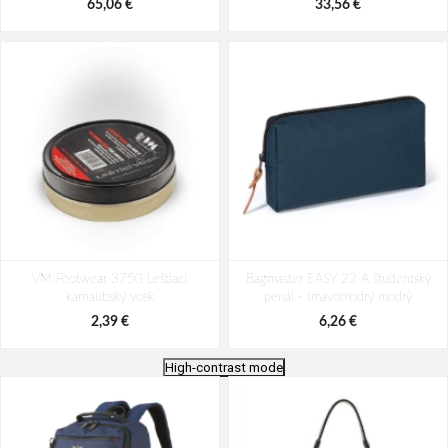
65,06 €
33,56 €
VM Footwear 3750 Leštiaci
Bagmaster EASY 22 A študentský
karnaubský vosk
penál - tmavomodrý modrý
2,39 €
6,26 €
High-contrast mode