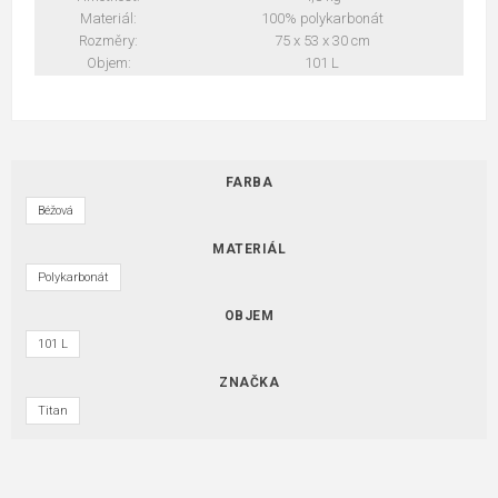
Materiál:
100% polykarbonát
Rozměry:
75 x 53 x 30 cm
Objem:
101 L
FARBA
Béžová
MATERIÁL
Polykarbonát
OBJEM
101 L
ZNAČKA
Titan