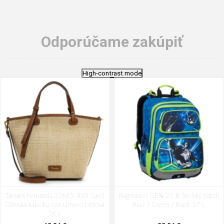
Odporúčame zakúpiť
High-contrast mode
Tamaris Fernanda 33665-420 Sand
Bagmaster GEN 20 B Školský batoh
Dámska kabelka cez rameno béžová
Blue / Green / Black 17 L
16 L