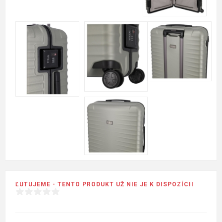
ĽUTUJEME - TENTO PRODUKT UŽ NIE JE K DISPOZÍCII