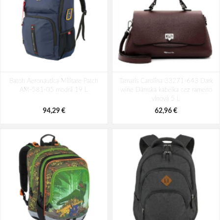
Batoh Aeronautica Militare Patch
Batoh Travelite Kick Off Multibag
Batoh Aeronautica Militare Patch
AM-580-05 modrá 22 L
Tamaris Carolina 33271-643 Dark
Rosé 35 l
AM-581-05 modrá 19 L
wine Dámska kabelka cez rameno
98,49 €
49,10 €
vínová 5 L
94,29 €
62,96 €