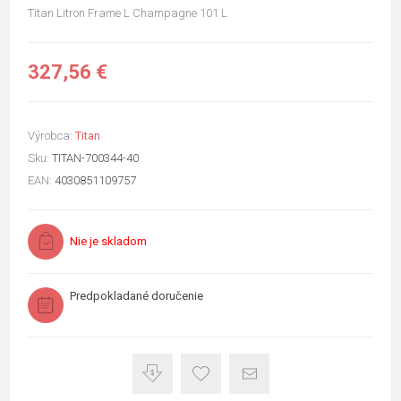
Titan Litron Frame L Champagne 101 L
327,56 €
Výrobca:
Titan
Sku:
TITAN-700344-40
EAN:
4030851109757
Nie je skladom
Predpokladané doručenie