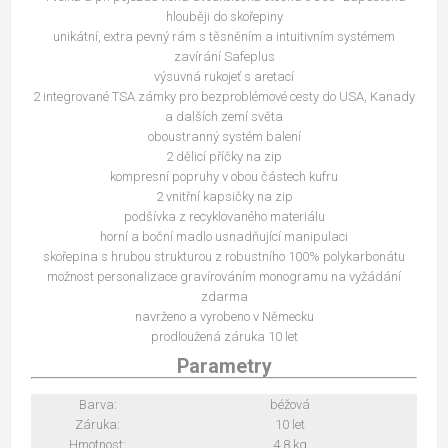
hlouběji do skořepiny
unikátní, extra pevný rám s těsněním a intuitivním systémem
zavírání Safeplus
výsuvná rukojeť s aretací
2 integrované TSA zámky pro bezproblémové cesty do USA, Kanady
a dalších zemí světa
oboustranný systém balení
2 dělicí příčky na zip
kompresní popruhy v obou částech kufru
2 vnitřní kapsičky na zip
podšívka z recyklovaného materiálu
horní a boční madlo usnadňující manipulaci
skořepina s hrubou strukturou z robustního 100% polykarbonátu
možnost personalizace gravírováním monogramu na vyžádání
zdarma
navrženo a vyrobeno v Německu
prodloužená záruka 10 let
Parametry
Barva:
béžová
Záruka:
10 let
Hmotnost:
4,8 kg