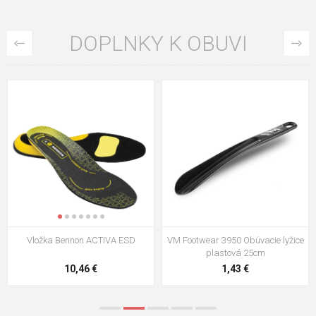
DOPLNKY K OBUVI
VM Footwear 3009 Vkladacia
VM Footwear 3102 Šnúrky ploché
stielka
5,21 €
0,79 €