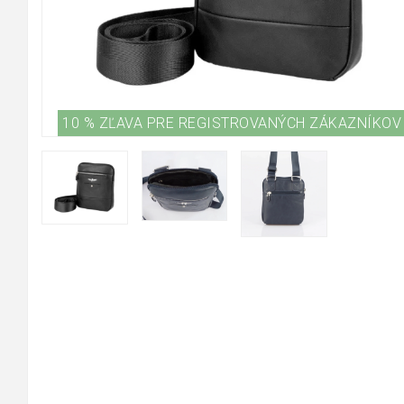
10 % ZĽAVA PRE REGISTROVANÝCH ZÁKAZNÍKOV