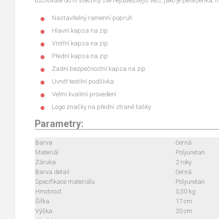
uschováte do ní všechny své nejdůležitější věci, jako je peněženka, mo
Nastavitelný ramenní popruh
Hlavní kapsa na zip
Vnitřní kapsa na zip
Přední kapsa na zip
Zadní bezpečnostní kapsa na zip
Uvnitř textilní podšívka
Velmi kvalitní provedení
Logo značky na přední straně tašky
Parametry:
Barva
černá
Materiál
Polyuretan
Záruka
2 roky
Barva detail
černá
Specifikace materiálu
Polyuretan
Hmotnost
0,30 kg
Šířka
17 cm
Výška
20 cm