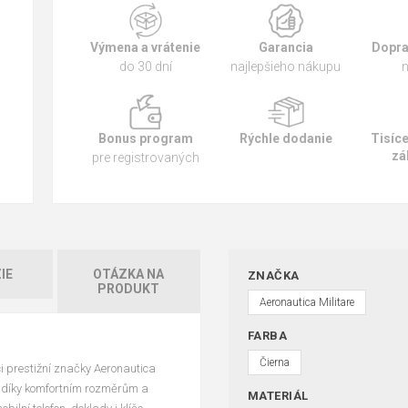
Výmena a vrátenie
Garancia
Dopra
do 30 dní
najlepšieho nákupu
n
Bonus program
Rýchle dodanie
Tisíc
zá
pre registrovaných
IE
OTÁZKA NA
ZNAČKA
PRODUKT
Aeronautica Militare
FARBA
Čierna
i prestižní značky Aeronautica
te díky komfortním rozměrům a
MATERIÁL