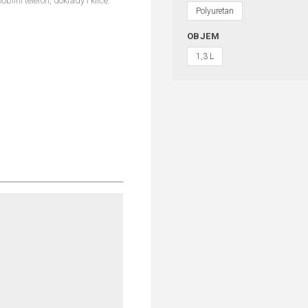
bilní telefon, doklady i klíče.
Polyuretan
OBJEM
1,3 L