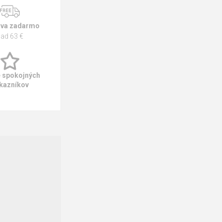
va zadarmo
ad 63 €
e spokojných
kazníkov