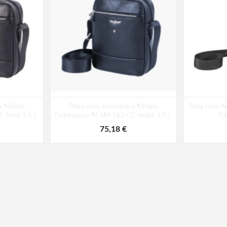
 Militare
TAška cross Aeronautica Militare
Taška cross A
 černá 3,5 L
Performance M AM-563-05 modrá 3,5 L
53
75,18 €