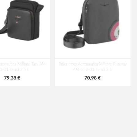
eronautica Militare Task AM-
Taška cross Aeronautica Militare Runway
0-01 černá 2,5 L
AM-552-01 černá 3 L
79,38 €
70,98 €