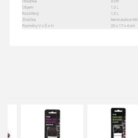
Hloubka
4 cm
Objem
1,3 L
Rozšířený
1,3 L
Značka
Aeronautica Mil
Rozměry V x Š x H
20 x 17 x 4 cm
90cm
125cm
155cm
35
36
37
38
39
40
41
42
43
44
45
46
47
48