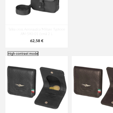
Taška cross Aeronautica Militare Typhoon
AM-590-01 černá 2 L
62,58 €
High-contrast mode