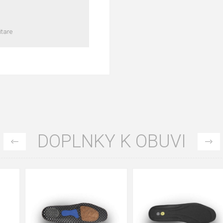
itare
DOPLNKY K OBUVI
35
36
37
39
40
43
47
48