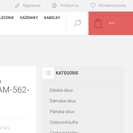
Registrovať
Prihlásiť sa
Obľúbené položky
LEČENIE
DÁŽDNIKY
KABELKY
0
KS
KATEGÓRIE
A
AM-562-
Detská obuv
Dámska obuv
Pánska obuv
Cestovné kufre
 1,3 L