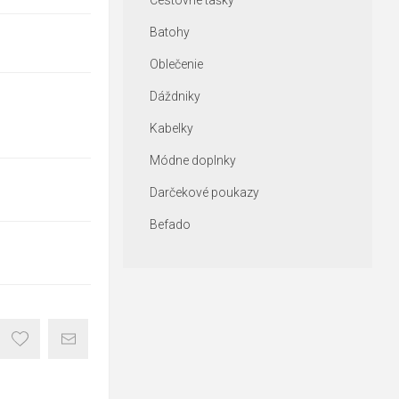
Cestovné tašky
Batohy
Oblečenie
Dáždniky
Kabelky
Módne doplnky
Darčekové poukazy
Befado