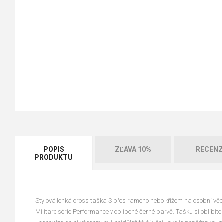
POPIS
ZĽAVA 10%
RECENZ
PRODUKTU
Stylová lehká cross taška S přes rameno nebo křížem na osobní věc
Militare série Performance v oblíbené černé barvě. Tašku si oblíbí