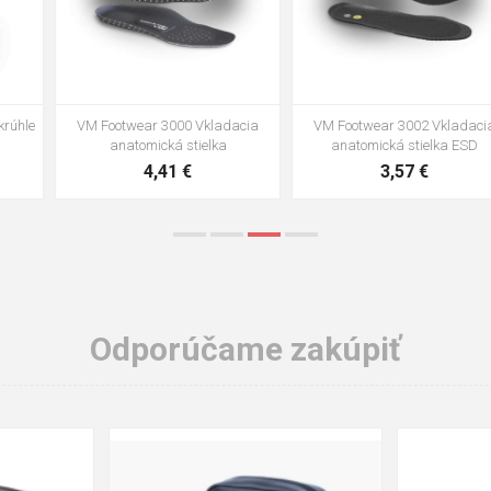
VM Footwear 3002 Vkladacia
VM Footwear 3900 Čistiaca huba
anatomická stielka ESD
na obuv
3,57 €
1,64 €
Odporúčame zakúpiť