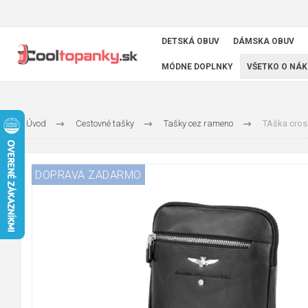
DETSKÁ OBUV
DÁMSKA OBUV
MÓDNE DOPLNKY
VŠETKO O NÁK
Úvod
Cestovné tašky
Tašky cez rameno
TAška cross
DOPRAVA ZADARMO