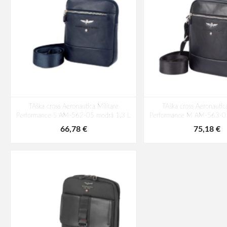
TAška cross Aeronautica Militare
TAška cross Aeronautica
Performance S AM-562-05 modrá 1,3 L
Performance M AM-563-01
66,78 €
75,18 €