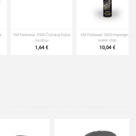
VM Footwear 3600 Impregnace
Vložka Bennon ABSORBA XTR
water stop
ESD
10,04 €
4,16 €