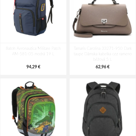
Batoh Aeronautica Militare Patch
Batoh Travelite Kick Off Multibag
Batoh Aeronautica Militare Patch
AM-580-05 modrá 22 L
Tamaris Carolina 33271-950 Dark
Rosé 35 l
AM-581-05 modrá 19 L
taupe Dámska kabelka cez rameno
98,49 €
49,10 €
béžová 5 L
94,29 €
62,96 €