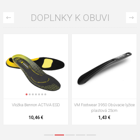
DOPLNKY K OBUVI
VM Footwear 3009 Vkladacia
VM Footwear 3102 Šnúrky ploché
stielka
5,21 €
0,79 €