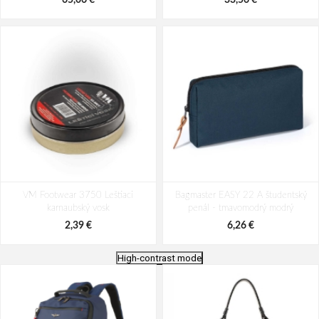
65,06 €
33,56 €
VM Footwear 3750 Leštiaci
Bagmaster EASY 22 A študentský
karnaubský vosk
penál - tmavomodrý modrý
2,39 €
6,26 €
High-contrast mode