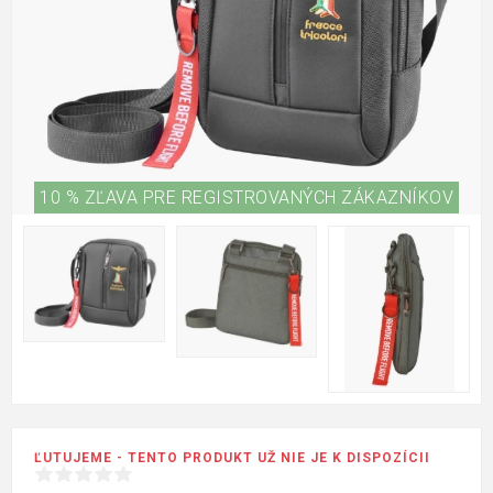
10 % ZĽAVA PRE REGISTROVANÝCH ZÁKAZNÍKOV
ĽUTUJEME - TENTO PRODUKT UŽ NIE JE K DISPOZÍCII