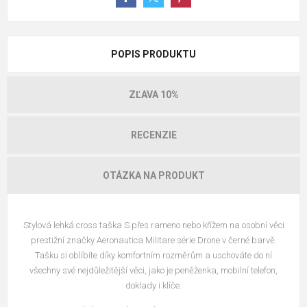
POPIS PRODUKTU
ZĽAVA 10%
RECENZIE
OTÁZKA NA PRODUKT
Stylová lehká cross taška S přes rameno nebo křížem na osobní věci
prestižní značky Aeronautica Militare série Drone v černé barvě.
Tašku si oblíbíte díky komfortním rozměrům a uschováte do ní
všechny své nejdůležitější věci, jako je peněženka, mobilní telefon,
doklady i klíče.