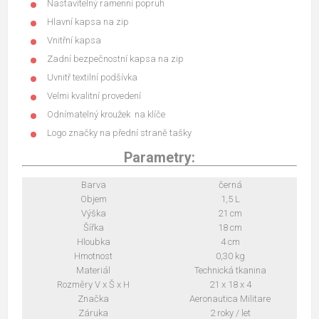
Nastavitelný ramenní popruh
Hlavní kapsa na zip
Vnitřní kapsa
Zadní bezpečnostní kapsa na zip
Uvnitř textilní podšívka
Velmi kvalitní provedení
Odnímatelný kroužek na klíče
Logo značky na přední straně tašky
Parametry:
Barva
černá
Objem
1,5 L
Výška
21 cm
Šířka
18 cm
Hloubka
4 cm
Hmotnost
0,30 kg
Materiál
Technická tkanina
Rozměry V x Š x H
21 x 18 x 4
Značka
Aeronautica Militare
Záruka
2 roky / let