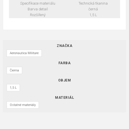
Specifikace materiálu
Technická tkanina
Barva detail
černá
Rozšířený
1,5 L
ZNAČKA
Aeronautica Militare
FARBA
Čierna
OBJEM
1,5 L
MATERIÁL
Ostatné materiály