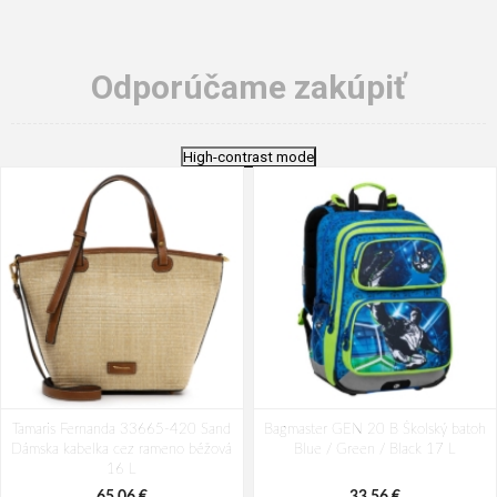
Odporúčame zakúpiť
High-contrast mode
Tamaris Fernanda 33665-420 Sand
Bagmaster GEN 20 B Školský batoh
Dámska kabelka cez rameno béžová
Blue / Green / Black 17 L
16 L