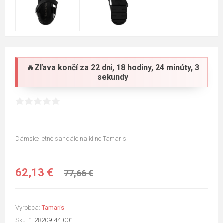
🔥Zľava končí za
22 dni, 18 hodiny, 24 minúty, 2
sekundy
Dámske letné sandále na kline Tamaris.
62,13 €
77,66 €
Výrobca:
Tamaris
Sku:
1-28209-44-001