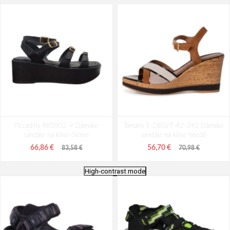
Piccadilly 485002-9 Dámske
Tamaris 1-28027-42-392 Dámske
sandále na kline čierne
sandále na kline hnedé
66,86 €
56,70 €
83,58 €
70,98 €
High-contrast mode