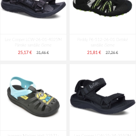
Tamaris 1-28010-42-100 Dámske
Tamaris 1-28218-42-418 Dámske
Lee Cooper LCW-26-01-4025M
sandále na kline biele
Peddy P6-512-26-01 Detské
sandále na kline béžové
Pánske sandále čierne
sandále čierne
60,06 €
60,14 €
75,18 €
75,18 €
25,17 €
21,81 €
31,46 €
27,26 €