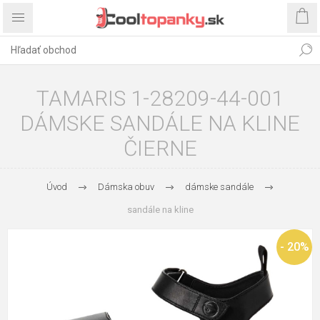
TAMARIS 1-28209-44-001
DÁMSKE SANDÁLE NA KLINE
ČIERNE
Úvod
Dámska obuv
dámske sandále
sandále na kline
- 20%