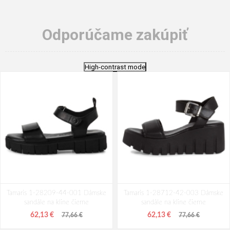
Odporúčame zakúpiť
High-contrast mode
Tamaris 1-28209-44-001 Dámske
Tamaris 1-28712-42-003 Dámske
sandále na kline čierne
sandále na kline čierne
62,13 €
62,13 €
77,66 €
77,66 €