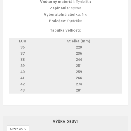
Vnútorný materiál:
Syntetika
Zapínanie:
spona
Vyberateľná stielka:
Nie
Podošev:
Syntetika
Tabuľka veľkostí:
EUR
Stielka (mm)
36
229
37
236
38
244
39
251
40
259
41
266
42
274
43
281
VÝŠKA OBUVI
Nízka obuv