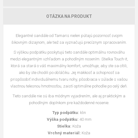
OTÁZKA NA PRODUKT
Elegantné sandále od Tamaris nielen pútajú pozornosť svojim
šikovným dizajnom, ale tiež sa vyznačujú precíznym spracovaním.
S výškou podpätku poskytujú tieto sandále optimálnu rovnováhu
medzi elegantným vzhľadom a pohodlným nosením. Stielka Touch-it,
ktorá sa stará o váš maximálny komfort, umožňuje, aby ste sa cítili,
ako by ste chodili po obláčiku. Jej mäkkosť a schopnosť sa
prispôsobiť individuálnemu tvaru nohy, pôsobiaca v súlade s vašou
vlastnou telesnou hmotnosťou, zaistí optimálne pohodlie po celý deň.
Tieto sandále nie sú iba módnym vyjadrením, ale aj praktickým a
pohodlným doplnkom pre každodenné nosenie.
Typ podpätku:
klin
Výška podpätku:
40 mm
Stielka:
Koža
Vrchný materiál:
Koža