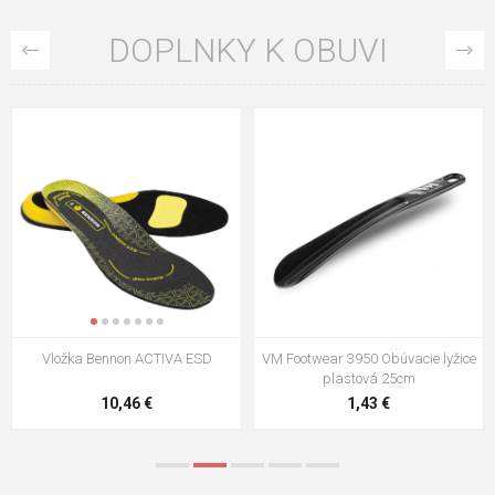
DOPLNKY K OBUVI
VM Footwear 3009 Vkladacia
VM Footwear 3102 Šnúrky ploché
stielka
5,21 €
0,79 €