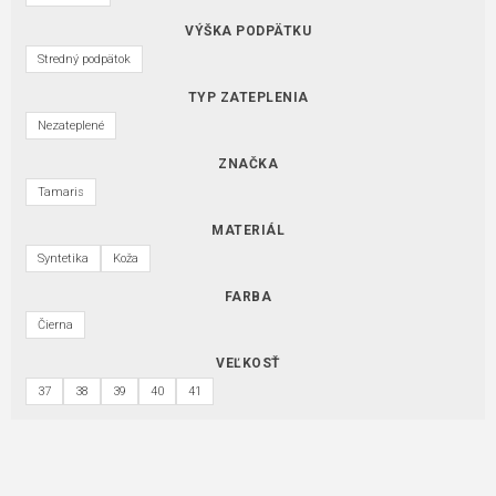
VÝŠKA PODPÄTKU
Stredný podpätok
TYP ZATEPLENIA
Nezateplené
ZNAČKA
Tamaris
MATERIÁL
Syntetika
Koža
FARBA
Čierna
VEĽKOSŤ
37
38
39
40
41