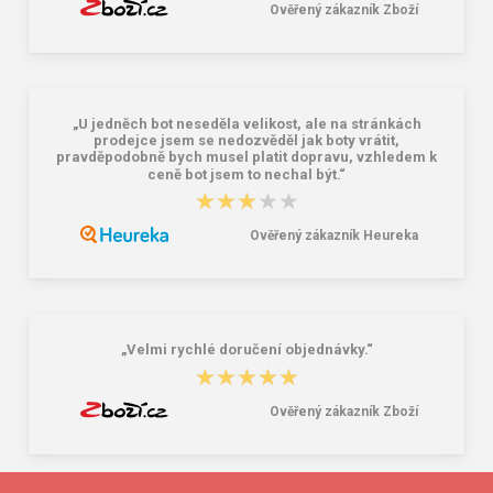
Ověřený zákazník Zboží
„U jedněch bot neseděla velikost, ale na stránkách
prodejce jsem se nedozvěděl jak boty vrátit,
pravděpodobně bych musel platit dopravu, vzhledem k
ceně bot jsem to nechal být.“
★★★★★
★★★★★
Ověřený zákazník Heureka
„Velmi rychlé doručení objednávky.“
★★★★★
★★★★★
Ověřený zákazník Zboží