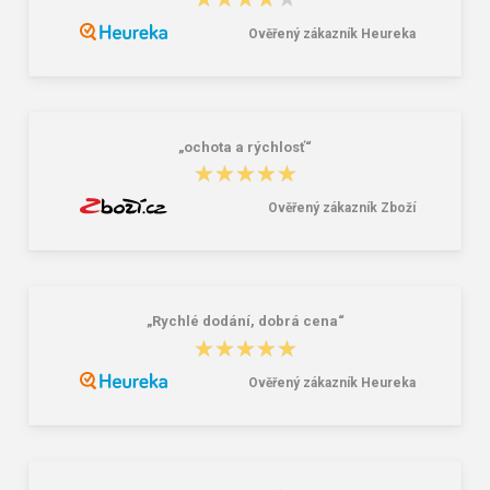
okuliare
studentský set – černobílý Černá 34
l
Ověřený zákazník Heureka
16,00 €
85,26 €
„ochota a rýchlosť“
★★★★★
★★★★★
Ověřený zákazník Zboží
„Rychlé dodání, dobrá cena“
★★★★★
★★★★★
Ověřený zákazník Heureka