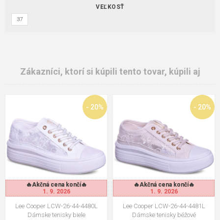
VEĽKOSŤ
37
Zákazníci, ktorí si kúpili tento tovar, kúpili aj
- 20%
- 20%
🔥Akčná cena končí🔥
🔥Akčná cena končí🔥
🔥Akčná cena končí🔥
🔥Akčná cena končí🔥
1. 9. 2026
1. 9. 2026
1. 9. 2026
1. 9. 2026
Lee Cooper LCW-26-44-4480L
Lee Cooper LCW-26-44-4481L
Dámske tenisky biele
Dámske tenisky béžové