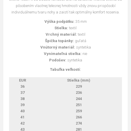
pôsobením vlastnej telesnej hmotnosti vždy znovu prispôsobí
individuálnemu tvaru nohy a zaistí tak optimálny komfort nosenia.
Výška podpätku:
35 mm
Stielka:
textil
Vrchný materiál:
textil
Špička topánky:
guľatá
Vnútorný materiál:
syntetika
Vynímateľná stielka:
nie
Podošev:
syntetika
Tabuľka veľkostí:
EUR
Stielka (mm)
36
229
37
236
38
244
39
251
40
259
41
266
42
274
43
281