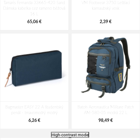
Tamaris Fernanda 33665-420 Sand
VM Footwear 3750 Leštiaci
Dámska kabelka cez rameno béžová
karnaubský vosk
16 L
65,06 €
2,39 €
Bagmaster EASY 22 A študentský
Batoh Aeronautica Militare Patch
penál - tmavomodrý modrý
AM-580-05 modrá 22 L
6,26 €
98,49 €
High-contrast mode