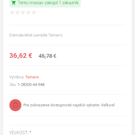
shopping_cart
Tento mesiac zakúpil 1 zákazník
Dámske letné sandále Tamaris.
36,62 €
45,78 €
Výrobca:
Tamaris
Sku:
1-28200-44-948
Pre zobrazenie dostupnosti najskôr vyberte: Veľkosť
VEĽKOSŤ:
*