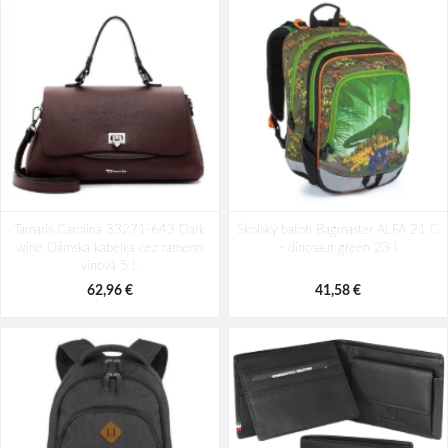
Batoh Travelite Kick Off Multibag
Batoh Aeronautica Militare Patch
Tamaris Carolina 33271-643 Dark
Rosé 35 l
Školský batoh Bagmaster ALFA 21 C
AM-581-05 modrá 19 L
wine Dámska kabelka cez rameno
- dinosaur green 23 l
49,10 €
94,29 €
vínová 5 L
62,96 €
41,58 €