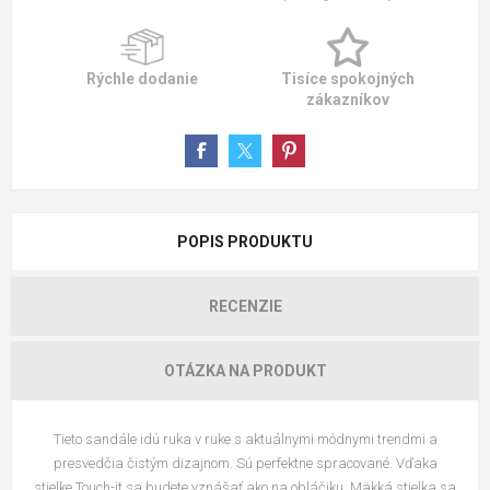
Rýchle dodanie
Tisíce spokojných
zákazníkov
POPIS PRODUKTU
RECENZIE
OTÁZKA NA PRODUKT
Tieto sandále idú ruka v ruke s aktuálnymi módnymi trendmi a
presvedčia čistým dizajnom. Sú perfektne spracované. Vďaka
stielke Touch-it sa budete vznášať ako na obláčiku. Mäkká stielka sa