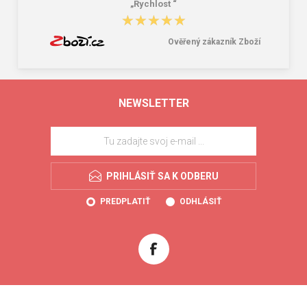
„Rychlost “
★★★★★
★★★★★
Ověřený zákazník Zboží
NEWSLETTER
PRIHLÁSIŤ SA K ODBERU
PREDPLATIŤ
ODHLÁSIŤ