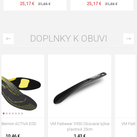
25,17 €
25,17 €
31,46 €
31,46 €
DOPLNKY K OBUVI
VM Footwear 3009 Vkladacia
VM Footwear 3102 Šnúrky ploché
stielka
5,21 €
0,79 €