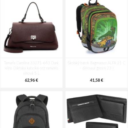
Batoh Travelite Kick Off Multibag
Batoh Aeronautica Militare Patch
Tamaris Carolina 33271-643 Dark
Rosé 35 l
Školský batoh Bagmaster ALFA 21 C
AM-581-05 modrá 19 L
wine Dámska kabelka cez rameno
- dinosaur green 23 l
49,10 €
94,29 €
vínová 5 L
62,96 €
41,58 €