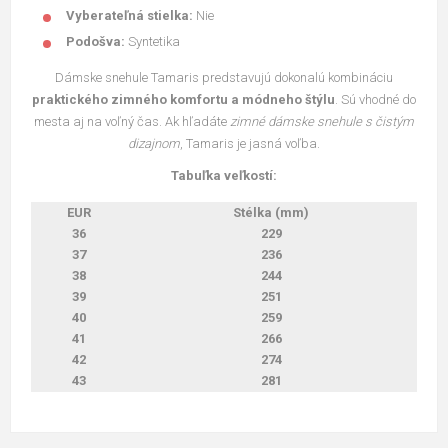
Vyberateľná stielka:
Nie
Podošva:
Syntetika
Dámske snehule Tamaris predstavujú dokonalú kombináciu
praktického zimného komfortu a módneho štýlu
. Sú vhodné do
mesta aj na voľný čas. Ak hľadáte
zimné dámske snehule s čistým
dizajnom
, Tamaris je jasná voľba.
Tabuľka veľkostí:
EUR
Stélka (mm)
36
229
37
236
38
244
39
251
40
259
41
266
42
274
43
281