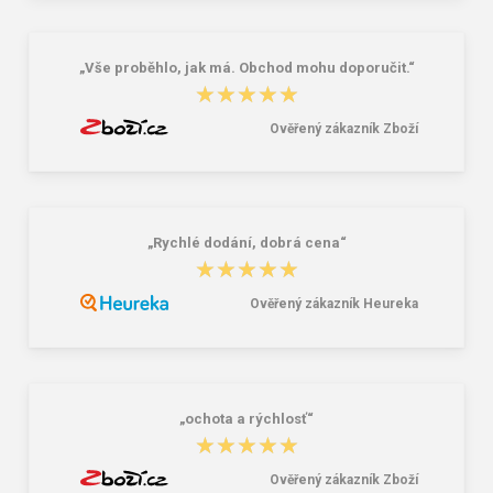
l
16,00 €
85,26 €
„Vše proběhlo, jak má. Obchod mohu doporučit.“
★★★★★
★★★★★
Ověřený zákazník Zboží
„Rychlé dodání, dobrá cena“
★★★★★
★★★★★
Ověřený zákazník Heureka
„ochota a rýchlosť“
★★★★★
★★★★★
Ověřený zákazník Zboží