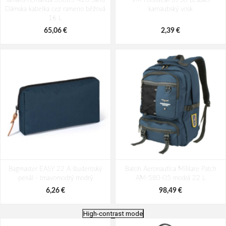
Tamaris Fernanda 33665-420 Sand
VM Footwear 3750 Leštiaci
Dámska kabelka cez rameno béžová
karnaubský vosk
16 L
65,06 €
2,39 €
Bagmaster EASY 22 A študentský
Batoh Aeronautica Militare Patch
penál - tmavomodrý modrý
AM-580-05 modrá 22 L
6,26 €
98,49 €
High-contrast mode