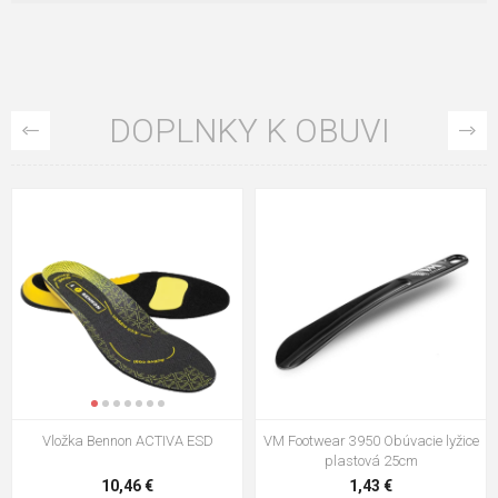
DOPLNKY K OBUVI
Vložka Bennon ACTIVA ESD
VM Footwear 3950 Obúvacie lyžice
plastová 25cm
10,46 €
1,43 €