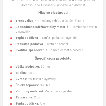
ktoré chcú spojiť
eleganciu, pohodlie a funkčnosť
.
Hlavné vlastnosti
Trendy dizajn
– moderný vzhľad s čistými líniami
Jednoducho udržiavateľný materiál
– kombinácia textilu
a syntetiky
Teplá podšívka
– komfort počas zimných dní
Robustná podošva
– istota pri chôdzi
Kvalitné spracovanie
– dlhá životnosť a pohodlie
Špecifikácia produktu
Výška podpätku:
50 mm
Stielka:
Textil
Zvršok:
Mix textilu a syntetiky
Špička topánky:
Okrúhla
Vnútorný materiál:
Mix textilu a syntetiky
Zatváranie:
Zips
Teplá podšívka:
Áno