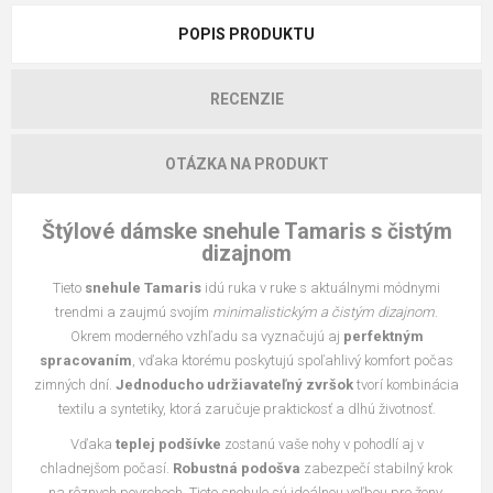
POPIS PRODUKTU
RECENZIE
OTÁZKA NA PRODUKT
Štýlové dámske snehule Tamaris s čistým
dizajnom
Tieto
snehule Tamaris
idú ruka v ruke s aktuálnymi módnymi
trendmi a zaujmú svojím
minimalistickým a čistým dizajnom
.
Okrem moderného vzhľadu sa vyznačujú aj
perfektným
spracovaním
, vďaka ktorému poskytujú spoľahlivý komfort počas
zimných dní.
Jednoducho udržiavateľný zvršok
tvorí kombinácia
textilu a syntetiky, ktorá zaručuje praktickosť a dlhú životnosť.
Vďaka
teplej podšívke
zostanú vaše nohy v pohodlí aj v
chladnejšom počasí.
Robustná podošva
zabezpečí stabilný krok
na rôznych povrchoch. Tieto snehule sú ideálnou voľbou pre ženy,