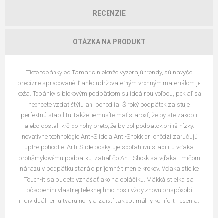
RECENZIE
OTÁZKA NA PRODUKT
Tieto topánky od Tamaris nielenže vyzerajú trendy, sú navyše
precízne spracované. Ľahko udržovateľným vrchným materiálom je
koža. Topánky s blokovým podpätkom sú ideálnou voľbou, pokiaľ sa
nechcete vzdať štýlu ani pohodlia. Široký podpätok zaisťuje
perfektnú stabilitu, takže nemusíte mať starosť, že by ste zakopli
alebo dostali kŕč do nohy preto, že by bol podpätok príliš nízky.
Inovatívne technológie Anti-Slide a Anti-Shokk pri chôdzi zaručujú
úplné pohodlie. Anti-Slide poskytuje spoľahlivú stabilitu vďaka
protišmykovému podpätku, zatiaľ čo Anti-Shokk sa vďaka tlmičom
nárazu v podpätku stará o príjemné tlmenie krokov. Vďaka stielke
Touch-it sa budete vznášať ako na obláčiku. Mäkká stielka sa
pôsobením vlastnej telesnej hmotnosti vždy znovu prispôsobí
individuálnemu tvaru nohy a zaistí tak optimálny komfort nosenia.