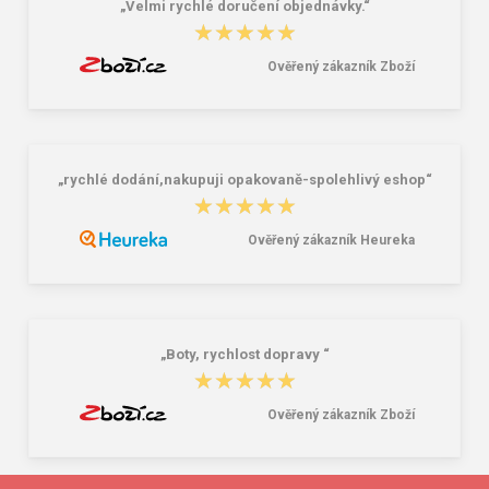
„Velmi rychlé doručení objednávky.“
★★★★★
★★★★★
Ověřený zákazník Zboží
„rychlé dodání,nakupuji opakovaně-spolehlivý eshop“
★★★★★
★★★★★
Ověřený zákazník Heureka
„Boty, rychlost dopravy “
★★★★★
★★★★★
Ověřený zákazník Zboží