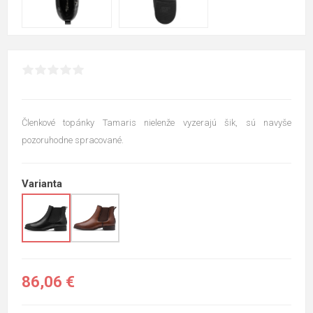
Členkové topánky Tamaris nielenže vyzerajú šik, sú navyše
pozoruhodne spracované.
Varianta
86,06 €