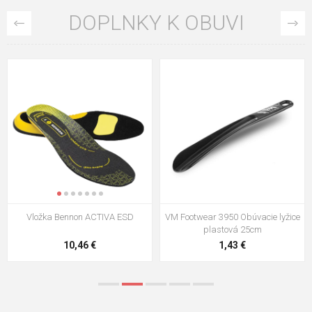
DOPLNKY K OBUVI
Vložka Bennon ACTIVA ESD
VM Footwear 3950 Obúvacie lyžice
plastová 25cm
10,46 €
1,43 €