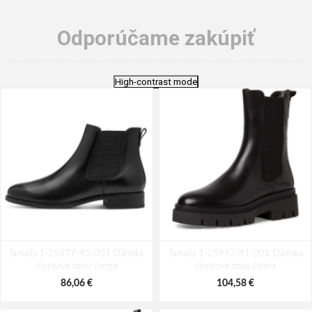
Odporúčame zakúpiť
High-contrast mode
Tamaris 1-25377-45-001 Dámska
Tamaris 1-25992-41-001 Dámska
členková obuv čierna
členková obuv čierna
86,06 €
104,58 €