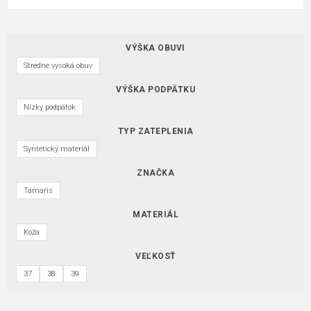
VÝŠKA OBUVI
Stredne vysoká obuv
VÝŠKA PODPÄTKU
Nízky podpätok
TYP ZATEPLENIA
Syntetický materiál
ZNAČKA
Tamaris
MATERIÁL
Koža
VEĽKOSŤ
37
38
39