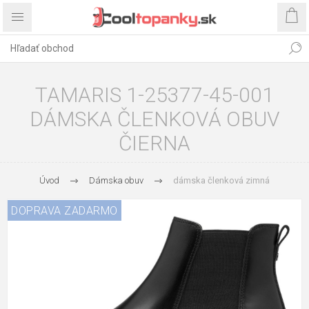
TAMARIS 1-25377-45-001
DÁMSKA ČLENKOVÁ OBUV
ČIERNA
Úvod
Dámska obuv
dámska členková zimná
DOPRAVA ZADARMO