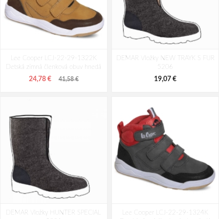
Tamaris 1-26809-41-001 Dámska
Tamaris 1-25026-41-001 Dámska
Lee Cooper LCJ-22-29-1322K
členková obuv čierna
DEMAR Vložky NEW TRAYK S FUR
členková obuv čierna
Detská zimná členková obuv hnedá
5206
125,58 €
81,86 €
24,78 €
19,07 €
41,58 €
DEMAR Vložky HUNTER SPECIAL
Lee Cooper LCJ-22-29-1324K