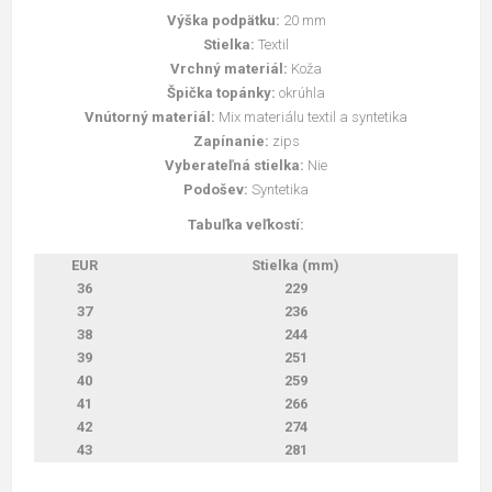
Výška podpätku:
20 mm
Stielka:
Textil
Vrchný materiál:
Koža
Špička topánky:
okrúhla
Vnútorný materiál:
Mix materiálu textil a syntetika
Zapínanie:
zips
Vyberateľná stielka:
Nie
Podošev:
Syntetika
Tabuľka veľkostí:
EUR
Stielka (mm)
36
229
37
236
38
244
39
251
40
259
41
266
42
274
43
281