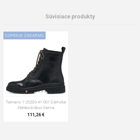
Súvisiace produkty
DOPRAVA ZADARMO
Tamaris 1-25230-41-001 Dámska
členková obuv čierna
111,26 €