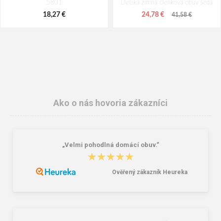
5801
Detská zimná členková obuv šedá
18,27 €
24,78 €
41,58 €
Ako o nás hovoria zákazníci
„Velmi pohodlná domácí obuv.“
DEMAR Vložky HUNTER PRO
BEFADO 169X034 podzimní LONG
★★★★★
★★★★★
5811
CANDY bonbonky
21,42 €
25,58 €
Ověřený zákazník Heureka