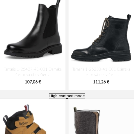
Tamaris 1-25427-41-001 Dámska
Tamaris 1-25230-41-001 Dámska
členková obuv čierna
členková obuv čierna
107,06 €
111,26 €
High-contrast mode