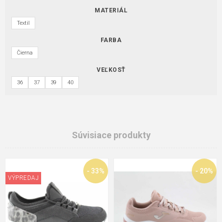
MATERIÁL
Textil
FARBA
Čierna
VEĽKOSŤ
36
37
39
40
Súvisiace produkty
- 33%
- 20%
VÝPREDAJ