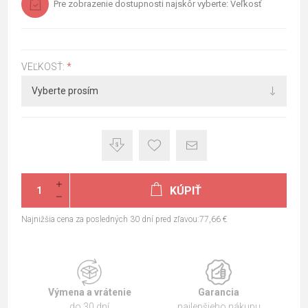
Pre zobrazenie dostupnosti najskôr vyberte: Veľkosť
VEĽKOSŤ:
*
KÚPIŤ
Najnižšia cena za posledných 30 dní pred zľavou:77,66 €
Výmena a vrátenie
Garancia
do 30 dní
najlepšieho nákupu