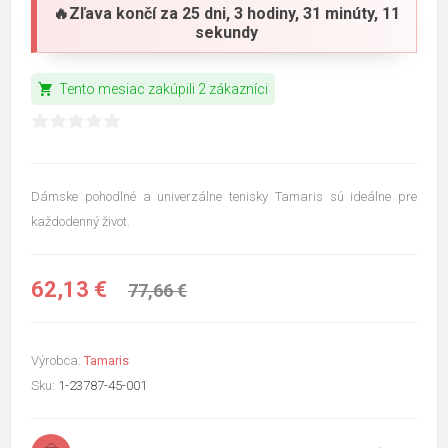
🔥Zľava končí za
25 dni, 3 hodiny, 31 minúty, 10
sekundy
shopping_cart
Tento mesiac zakúpili 2 zákazníci
Dámske pohodlné a univerzálne tenisky Tamaris sú ideálne pre
každodenný život.
62,13 €
77,66 €
Výrobca:
Tamaris
Sku:
1-23787-45-001