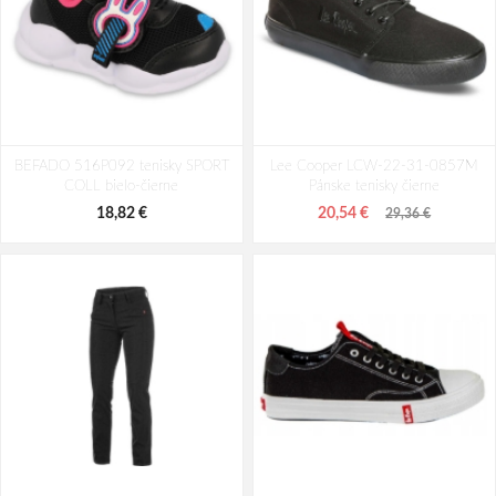
Tamaris 1-23721-42-096 Dámske
Tamaris 1-23709-44-007 Dámske
BEFADO 516P092 tenisky SPORT
tenisky čierne
Lee Cooper LCW-22-31-0857M
tenisky čierne
COLL bielo-čierne
Pánske tenisky čierne
62,13 €
65,49 €
77,66 €
81,86 €
18,82 €
20,54 €
29,36 €