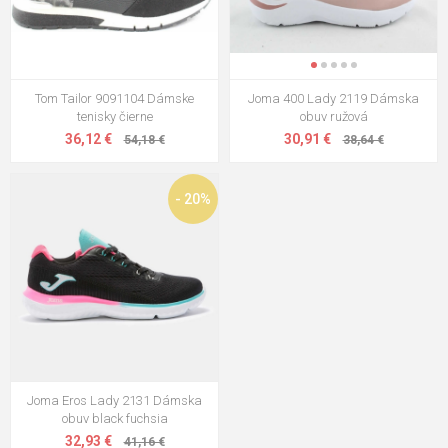
Tom Tailor 9091104 Dámske
Joma 400 Lady 2119 Dámska
tenisky čierne
obuv ružová
36,12 €
30,91 €
54,18 €
38,64 €
- 20%
Joma Eros Lady 2131 Dámska
obuv black fuchsia
32,93 €
41,16 €