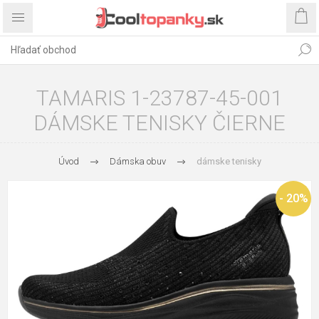
TAMARIS 1-23787-45-001
DÁMSKE TENISKY ČIERNE
Úvod
Dámska obuv
dámske tenisky
- 20%