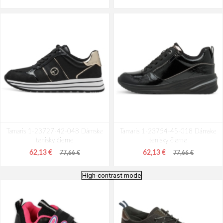
Tamaris 1-23727-42-048 Dámske
Tamaris 1-23754-45-018 Dámske
tenisky čierne
tenisky čierne
62,13 €
62,13 €
77,66 €
77,66 €
High-contrast mode