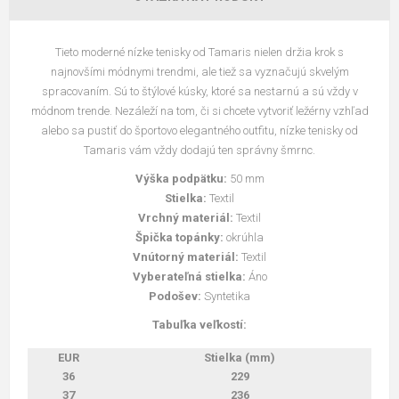
Tieto moderné nízke tenisky od Tamaris nielen držia krok s
najnovšími módnymi trendmi, ale tiež sa vyznačujú skvelým
spracovaním. Sú to štýlové kúsky, ktoré sa nestarnú a sú vždy v
módnom trende. Nezáleží na tom, či si chcete vytvoriť ležérny vzhľad
alebo sa pustiť do športovo elegantného outfitu, nízke tenisky od
Tamaris vám vždy dodajú ten správny šmrnc.
Výška podpätku:
50 mm
Stielka:
Textil
Vrchný materiál:
Textil
Špička topánky:
okrúhla
Vnútorný materiál:
Textil
Vyberateľná stielka:
Áno
Podošev:
Syntetika
Tabuľka veľkostí:
EUR
Stielka (mm)
36
229
37
236