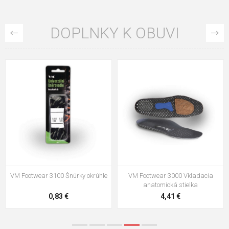
DOPLNKY K OBUVI
VM Footwear 3100 Šnúrky okrúhle
VM Footwear 3000 Vkladacia
anatomická stielka
0,83 €
4,41 €