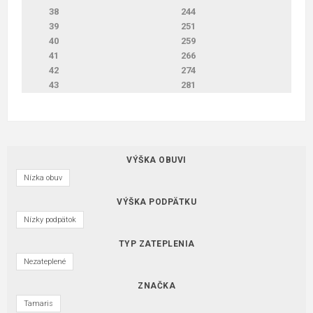
38
244
39
251
40
259
41
266
42
274
43
281
VÝŠKA OBUVI
Nízka obuv
VÝŠKA PODPÄTKU
Nízky podpätok
TYP ZATEPLENIA
Nezateplené
ZNAČKA
Tamaris