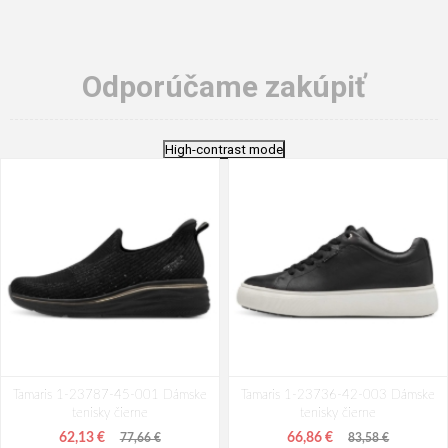
Odporúčame zakúpiť
High-contrast mode
Tamaris 1-23787-45-001 Dámske
Tamaris 1-23736-42-003 Dámske
tenisky čierne
tenisky čierne
62,13 €
66,86 €
77,66 €
83,58 €