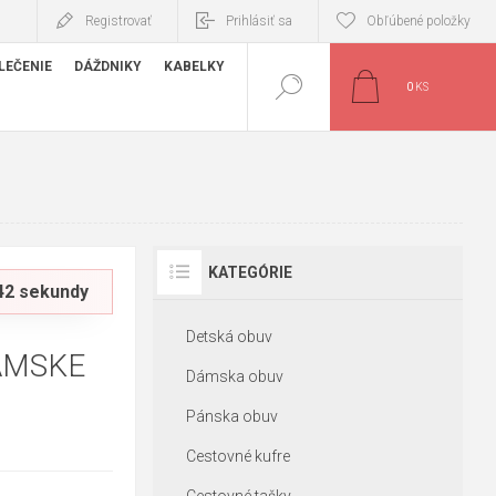
Registrovať
Prihlásiť sa
Obľúbené položky
LEČENIE
DÁŽDNIKY
KABELKY
0
KS
KATEGÓRIE
 41 sekundy
Detská obuv
ÁMSKE
Dámska obuv
Pánska obuv
Cestovné kufre