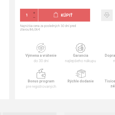
KÚPIŤ
Najnižšia cena za posledných 30 dní pred
zľavou:86,06 €
Výmena a vrátenie
Garancia
Dopra
do 30 dní
najlepšieho nákupu
n
Bonus program
Rýchle dodanie
Tisíc
zá
pre registrovaných