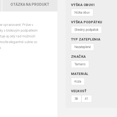
OTÁZKA NA PRODUKT
VÝŠKA OBUVI
Nízka obuv
VÝŠKA PODPÄTKU
zne spracované. Práve v
Stredný podpätok
ánky s blokovým podpätkom
je aj celý rad možností
TYP ZATEPLENIA
 nosíte elegantné sukne so
Nezateplené
a.
ZNAČKA
Tamaris
MATERIÁL
Koža
VEĽKOSŤ
38
41