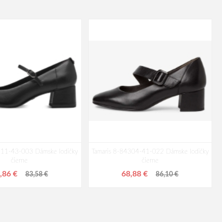
311-43-003 Dámske lodičky
Tamaris 8-84304-41-022 Dámske lodičky
čierne
čierne
,86 €
68,88 €
83,58 €
86,10 €