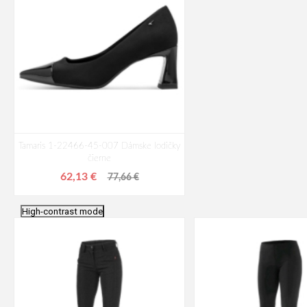
Tamaris 1-22466-45-007 Dámske lodičky
čierne
62,13 €
77,66 €
High-contrast mode