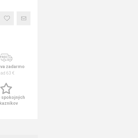
va zadarmo
ad 63 €
e spokojných
kazníkov