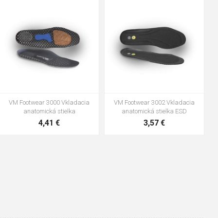
48
37
36
38
39
40
41
42
43
44
45
46
47
VM Footwear 3600 Impregnace
Vložka Bennon ABSORBA XTR
water stop
ESD
10,04 €
4,16 €