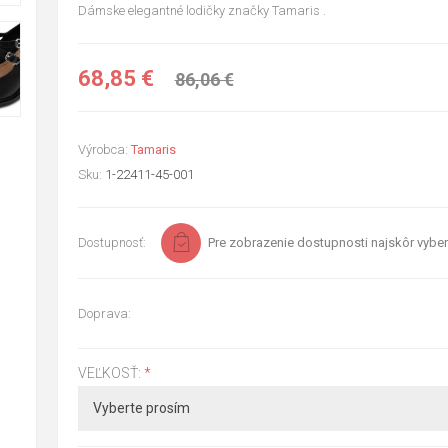
Dámske elegantné lodičky značky Tamaris .
68,85 €
86,06 €
Výrobca:
Tamaris
Sku:
1-22411-45-001
Dostupnosť:
Pre zobrazenie dostupnosti najskôr vyber
Doprava:
VEĽKOSŤ:
*