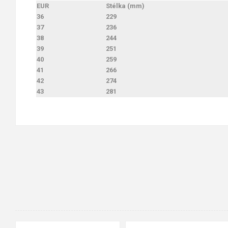
EUR
Stélka (mm)
36
229
37
236
38
244
39
251
40
259
41
266
42
274
43
281