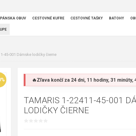
PÁNSKA OBUV
CESTOVNÉ KUFRE
CESTOVNÉ TAŠKY
BATOHY
OB
UPE
11-45-001 Dámske lodičky čierne
0%
🔥Zľava končí za
24 dni, 11 hodiny, 31 minúty,
TAMARIS 1-22411-45-001 D
LODIČKY ČIERNE