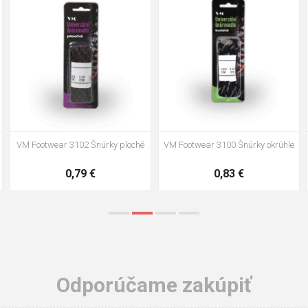
35
36
37
39
40
43
47
48
VM Footwear 3002 Vkladacia
VM Footwear 3900 Čistiaca huba
anatomická stielka ESD
na obuv
3,57 €
1,64 €
Odporúčame zakúpiť