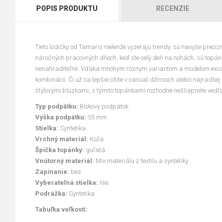
POPIS PRODUKTU
RECENZIE
Tieto lodičky od Tamaris nielenže vyzerajú trendy, sú navyše precí
náročných pracovných dňoch, keď ste celý deň na nohách, sú top
nenahraditeľné. Vďaka mnohým rôznym variantom a modelom existu
kombinácií. Či už sa lepšie cítite v casual džínsoch alebo najradšej
štýlovými blúzkami, s týmito topánkami rozhodne nešliapnete vedľ
Typ podpätku:
Blokový podpätok
Výška podpätku:
55 mm
Stielka:
Syntetika
Vrchný materiál:
Koža
Špička topánky:
guľatá
Vnútorný materiál:
Mix materiálu z textilu a syntetiky
Zapínanie:
bez
Vyberateľná stielka:
Nie
Podrážka:
Syntetika
Tabuľka veľkostí: