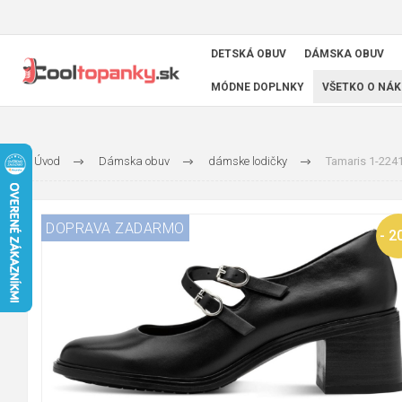
DETSKÁ OBUV
DÁMSKA OBUV
MÓDNE DOPLNKY
VŠETKO O NÁK
Úvod
Dámska obuv
dámske lodičky
Tamaris 1-224
DOPRAVA ZADARMO
- 2