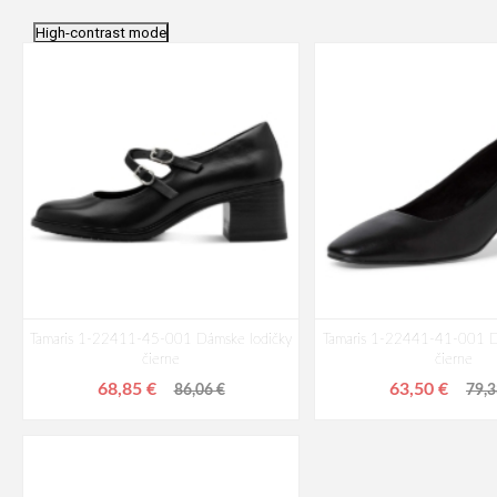
High-contrast mode
Tamaris 1-22411-45-001 Dámske lodičky
Tamaris 1-22441-41-001 D
čierne
čierne
68,85 €
63,50 €
86,06 €
79,3