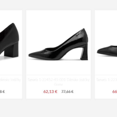
ámske lodičky
Tamaris 1-22452-45-001 Dámske lodičky
Tamaris 1-22
čierne
62,13 €
66
8 €
77,66 €