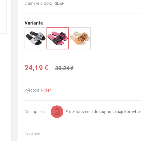
Dámske šľapky RIDER.
Varianta
24,19 €
30,24 €
Výrobca:
Rider
Dostupnosť:
Pre zobrazenie dostupnosti najskôr vyber
Doprava: