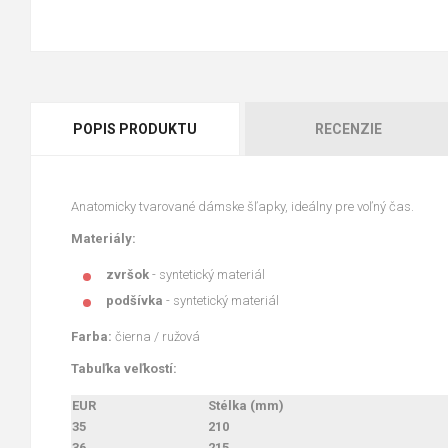
POPIS PRODUKTU
RECENZIE
Anatomicky tvarované dámske šľapky, ideálny pre voľný čas.
Materiály:
zvršok
- syntetický materiál
podšívka
- syntetický materiál
Farba:
čierna / ružová
Tabuľka veľkostí:
EUR
Stélka (mm)
35
210
36
215