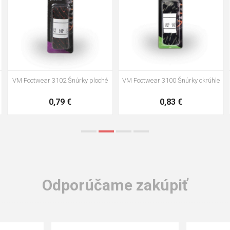
VM Footwear 3002 Vkladacia
VM Footwear 3900 Čistiaca huba
anatomická stielka ESD
na obuv
3,57 €
1,64 €
Odporúčame zakúpiť