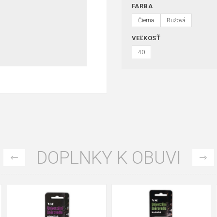
FARBA
Čierna
Ružová
VEĽKOSŤ
40
DOPLNKY K OBUVI
35
36
37
39
40
43
47
48