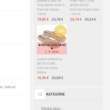
Rider Pool V Slide
Ipanema Meu Sol
83502-AR355
Slide 83606-AW815
Dámske šľapky bielo
Dámske šľapky
/ čierne
ružové
24,19 €
30,24 €
19,82 €
24,78 €
- 20%
37
38
39
🔥Akčná cena končí
🔥Akčná cena končí
41-42
🔥
🔥
1. 9. 2026
1. 9. 2026
Ipanema Bohemia
83576-AS481
Dámske žabky
béžové
16,46 €
20,58 €
te: Veľkosť
KATEGÓRIE
Detská obuv