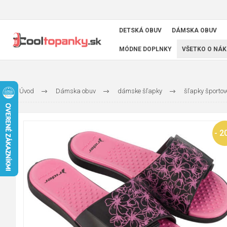
DETSKÁ OBUV
DÁMSKA OBUV
MÓDNE DOPLNKY
VŠETKO O NÁK
Úvod
Dámska obuv
dámske šľapky
šľapky športov
- 2