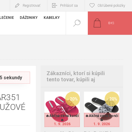
Registrovať
Prihlásiť sa
Obľúbené položky
LEČENIE
DÁŽDNIKY
KABELKY
0
KS
Zákazníci, ktorí si kúpili
 14 sekundy
tento tovar, kúpili aj
AR351
- 20%
- 20%
RUŽOVÉ
37
38
39
40
🔥Akčná cena končí
🔥Akčná cena končí
🔥Akčná cena končí
🔥Akčná cena končí
40
41-42
🔥
🔥
🔥
🔥
1. 9. 2026
1. 9. 2026
1. 9. 2026
1. 9. 2026