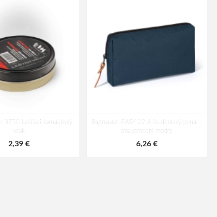
 3750 Leštiaci karnaubský
Bagmaster EASY 22 A študentský penál -
vosk
tmavomodrý modrý
2,39 €
6,26 €