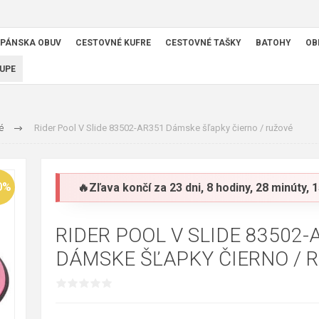
PÁNSKA OBUV
CESTOVNÉ KUFRE
CESTOVNÉ TAŠKY
BATOHY
OB
UPE
é
Rider Pool V Slide 83502-AR351 Dámske šľapky čierno / ružové
0%
🔥Zľava končí za
23 dni, 8 hodiny, 28 minúty,
RIDER POOL V SLIDE 83502-
DÁMSKE ŠĽAPKY ČIERNO / 