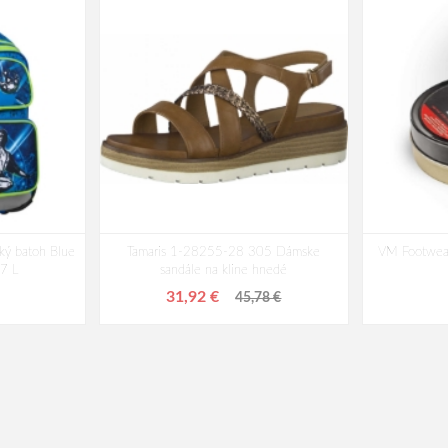
ký batoh Blue
Tamaris 1-28255-28 305 Dámske
VM Footwear
17 L
sandále na kline hnedé
31,92 €
45,78 €