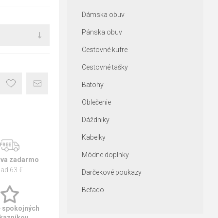
Dámska obuv
Pánska obuv
Cestovné kufre
Cestovné tašky
Batohy
Oblečenie
Dáždniky
Kabelky
Módne doplnky
va zadarmo
ad 63 €
Darčekové poukazy
Befado
e spokojných
kazníkov