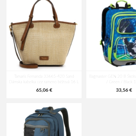
Tamaris Fernanda 33665-420 Sand
Bagmaster GEN 20 B Škols
Dámska kabelka cez rameno béžová 16 L
/ Green / Black 
65,06 €
33,56 €