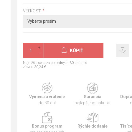
VEĽKOSŤ:
*
KÚPIŤ
Najnižšia cena za posledných 30 dní pred
zľavou:30,24 €
Výmena a vrátenie
Garancia
Dopra
do 30 dní
najlepšieho nákupu
n
Bonus program
Rýchle dodanie
Tisíc
zá