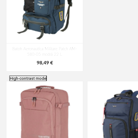
Batoh Aeronautica Militare Patch AM-
580-05 modrá 22 L
98,49 €
High-contrast mode