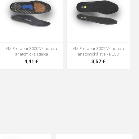
VM Footwear 3600 Impregnace
Vložka Bennon ABSORBA XTR
water stop
ESD
10,04 €
4,16 €