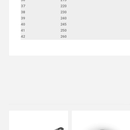
37
220
38
230
39
240
40
245
41
250
42
260
90cm
125cm
155cm
35
36
37
38
39
40
41
42
43
44
45
46
47
48