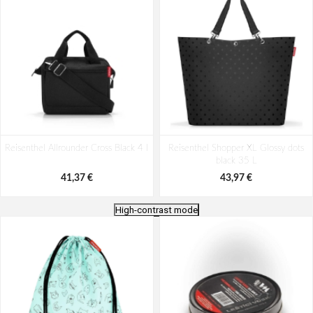
Reisenthel Allrounder Cross Black 4 l
Reisenthel Shopper XL Glossy dots
black 35 L
41,37 €
43,97 €
High-contrast mode