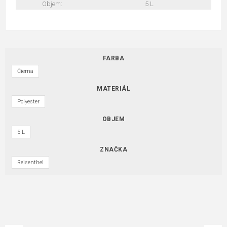
Objem:
5 L
FARBA
Čierna
MATERIÁL
Polyester
OBJEM
5 L
ZNAČKA
Reisenthel