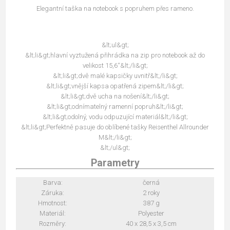
Elegantní taška na notebook s popruhem přes rameno.
&lt;ul&gt;
&lt;li&gt;hlavní vyztužená přihrádka na zip pro notebook až do
velikost 15,6“&lt;/li&gt;
&lt;li&gt;dvě malé kapsičky uvnitř&lt;/li&gt;
&lt;li&gt;vnější kapsa opatřená zipem&lt;/li&gt;
&lt;li&gt;dvě ucha na nošení&lt;/li&gt;
&lt;li&gt;odnímatelný ramenní popruh&lt;/li&gt;
&lt;li&gt;odolný, vodu odpuzující materiál&lt;/li&gt;
&lt;li&gt;Perfektně pasuje do oblíbené tašky Reisenthel Allrounder
M&lt;/li&gt;
&lt;/ul&gt;
Parametry
Barva:
černá
Záruka:
2 roky
Hmotnost:
387 g
Materiál:
Polyester
Rozměry:
40 x 28,5 x 3,5 cm