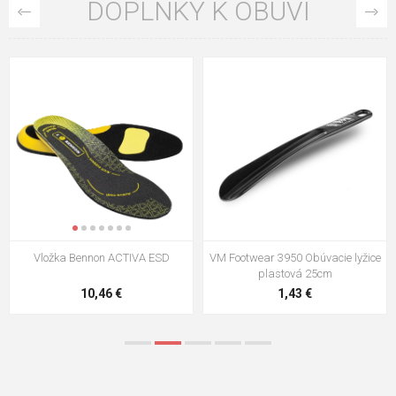
DOPLNKY K OBUVI
VM Footwear 3009 Vkladacia
VM Footwear 3102 Šnúrky ploché
stielka
5,21 €
0,79 €