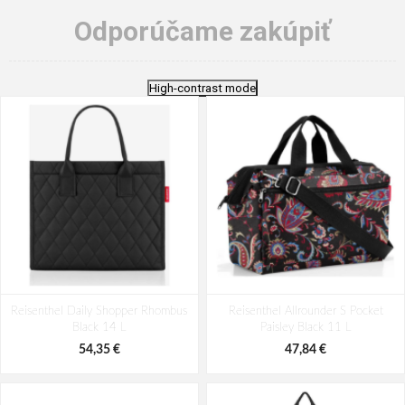
Odporúčame zakúpiť
High-contrast mode
Reisenthel Daily Shopper Rhombus
Reisenthel Allrounder S Pocket
Black 14 L
Paisley Black 11 L
54,35 €
47,84 €