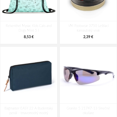
Reisenthel Allrounder M Dots 18 L
Reisenthel Allrounder M Twist
Reisenthel Mysac Kids Cats and
VM Footwear 3750 Leštiaci
Coffee 18 l
Dogs Mint 5 l
karnaubský vosk
46,28 €
51,74 €
8,53 €
2,39 €
Bagmaster EASY 22 A študentský
Granite 5 21747-13 Slnečné
penál - tmavomodrý modrý
okuliare