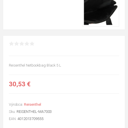
Reisenthel Netbookbag Black 5 L
30,53 €
Výrobca:
Reisenthel
Sku:
REISENTHEL-MA7003
EAN:
4012013709555