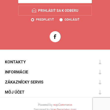
PRIHLÁSIŤ SA K ODBERU
PREDPLATIŤ
ODHLÁSIŤ
KONTAKTY
INFORMÁCIE
ZÁKAZNÍCKY SERVIS
MÔJ ÚČET
Powered by
nopCommerce
Designed by
Nop-Templates.com