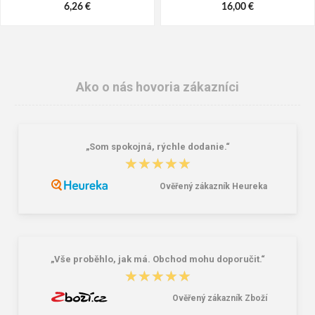
6,26 €
16,00 €
Ako o nás hovoria zákazníci
„Som spokojná, rýchle dodanie.“
★★★★★
★★★★★
Ověřený zákazník Heureka
Reisenthel Mini Maxi Shopper Dots
Lee Cooper LCW-26-07-4152M
15 l
Pánske šľapky čierne
7,22 €
16,46 €
20,58 €
„Vše proběhlo, jak má. Obchod mohu doporučit.“
★★★★★
★★★★★
Ověřený zákazník Zboží