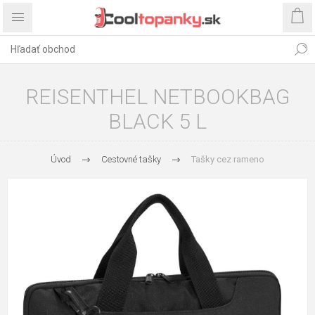
REISENTHEL NETBOOKBAG
BLACK 5 L
Úvod
Cestovné tašky
Tašky cez rameno