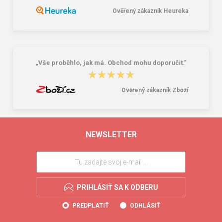
Ověřený zákazník Heureka
„Vše proběhlo, jak má. Obchod mohu doporučit.“
★★★★★
★★★★★
Ověřený zákazník Zboží
NEWSLETTER
PRIHLÁSIŤ SA K ODBERU
PREDPLATIŤ
ODHLÁSIŤ