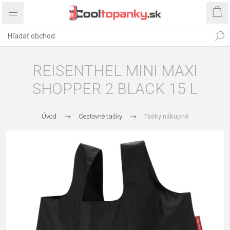
REISENTHEL MINI MAXI
SHOPPER 2 BLACK 15 L
Úvod
Cestovné tašky
Tašky nákupné