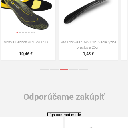
VM Footwear 3009 Vkladacia
VM Footwear 3102 Šnúrky ploché
stielka
5,21 €
0,79 €
Odporúčame zakúpiť
High-contrast mode