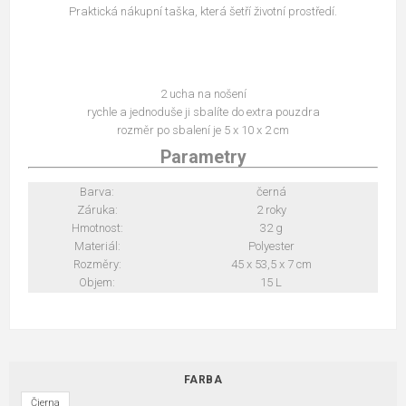
Praktická nákupní taška, která šetří životní prostředí.
2 ucha na nošení
rychle a jednoduše ji sbalíte do extra pouzdra
rozměr po sbalení je 5 x 10 x 2 cm
Parametry
Barva:
černá
Záruka:
2 roky
Hmotnost:
32 g
Materiál:
Polyester
Rozměry:
45 x 53,5 x 7 cm
Objem:
15 L
FARBA
Čierna