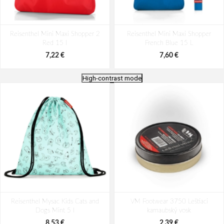
Reisenthel Mini Maxi Shopper 2
Reisenthel Mini Maxi Shopper
Red 15 l
French Blue 15 L
7,22 €
7,60 €
High-contrast mode
Reisenthel Mini Maxi Shopper Leo
Reisenthel Mini Maxi Shopper Dark
Reisenthel Mysac Kids Cats and
nero 15 L
VM Footwear 3750 Leštiaci
Blue 15 L
Dogs Mint 5 l
karnaubský vosk
7,22 €
7,22 €
8,53 €
2,39 €