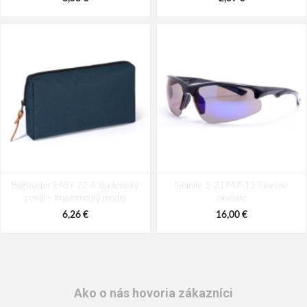
Bagmaster EASY 22 A študentský
Granite 5 21747-13 Slnečné
penál - tmavomodrý modrý
okuliare
6,26 €
16,00 €
Ako o nás hovoria zákazníci