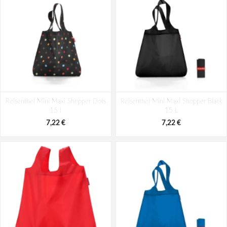
Reisenthel Mini Maxi Shopper Dots
Reisenthel Mini Maxi Shopper Black
15 l
15 L
7,22 €
7,22 €