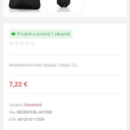
visibility
Produkt si prezerá 1 zákazník
Reisenthel Mini Maxi Shopper 2 Black 15 L
7,22 €
Výrobca:
Reisenthel
Sku:
REISENTHEL-AO7003
EAN:
4012013117039