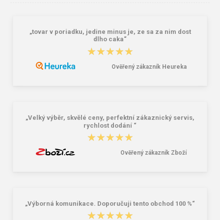
„tovar v poriadku, jedine minus je, ze sa za nim dost
dlho caka“
★★★★★
★★★★★
Ověřený zákazník Heureka
Lee Cooper LCW-26-07-4152M
Dámske gumáky DEMAR RAINNY
Pánske šľapky čierne
0052 čierna
16,46 €
10,46 €
20,58 €
„Velký výběr, skvělé ceny, perfektní zákaznický servis,
rychlost dodání “
★★★★★
★★★★★
Ověřený zákazník Zboží
„Výborná komunikace. Doporučuji tento obchod 100 %“
★★★★★
★★★★★