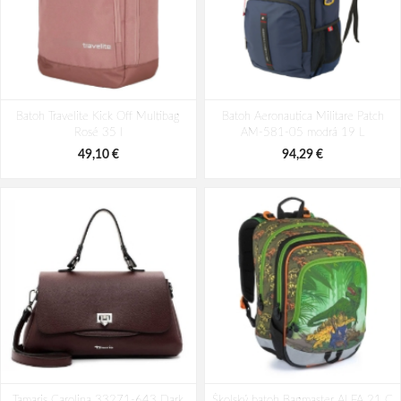
Bagmaster EASY 22 A študentský
Batoh Aeronautica Militare Patch
Batoh Travelite Kick Off Multibag
penál - tmavomodrý modrý
Batoh Aeronautica Militare Patch
AM-580-05 modrá 22 L
Rosé 35 l
AM-581-05 modrá 19 L
6,26 €
98,49 €
49,10 €
94,29 €
Tamaris Carolina 33271-643 Dark
Školský batoh Bagmaster ALFA 21 C