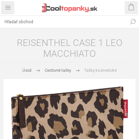
REISENTHEL CASE 1 LEO
MACCHIATO
Úvod
Cestovné tašky
Tašky kozmetické