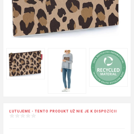
ĽUTUJEME - TENTO PRODUKT UŽ NIE JE K DISPOZÍCII