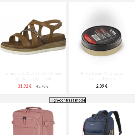
Tamaris 1-28255-28 305 Dámske
VM Footwear 3750 Leštiaci
sandále na kline hnedé
karnaubský vosk
31,92 €
2,39 €
45,78 €
High-contrast mode