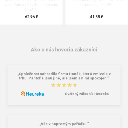
wine Dámska kabelka cez rameno
- dinosaur green 23 l
vínová 5 L
62,96 €
41,58 €
Ako o nás hovoria zákazníci
„Společnost nahradila firmu Hanák, která zmizela z
trhu. Pantofle jsou jiné, ale jsem s nimi spokojen.“
★★★★★
★★★★★
Ověřený zákazník Heureka
Batoh Travelite Basics Melange
Peňaženka Aeronautica Militare Flag
Anthracite 22 l
AM-103-01 black
38,18 €
58,76 €
„Vše v naprostým pořádku.“