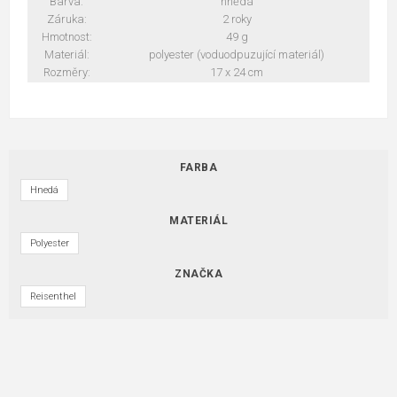
Barva:
hnědá
Záruka:
2 roky
Hmotnost:
49 g
Materiál:
polyester (voduodpuzující materiál)
Rozměry:
17 x 24 cm
FARBA
Hnedá
MATERIÁL
Polyester
ZNAČKA
Reisenthel