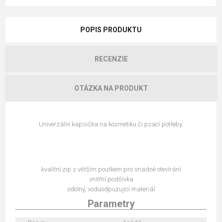
POPIS PRODUKTU
RECENZIE
OTÁZKA NA PRODUKT
Univerzální kapsička na kosmetiku či psací potřeby.
kvalitní zip s větším poutkem pro snadné otevírání
vnitřní podšívka
odolný, voduodpuzující materiál
Parametry