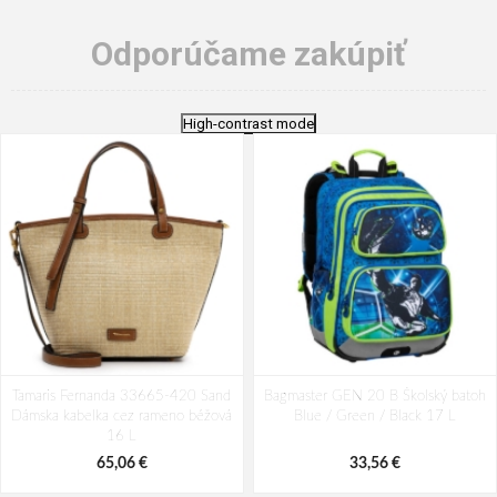
Odporúčame zakúpiť
High-contrast mode
Tamaris Fernanda 33665-420 Sand
Bagmaster GEN 20 B Školský batoh
Dámska kabelka cez rameno béžová
Blue / Green / Black 17 L
16 L
65,06 €
33,56 €