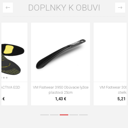
DOPLNKY K OBUVI
VM Footwear 3009 Vkladacia
VM Footwear 3102 Šnúrky ploché
stielka
5,21 €
0,79 €