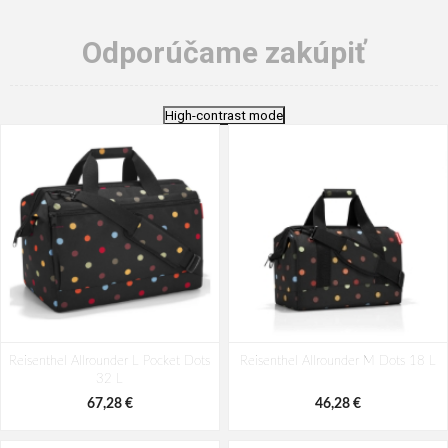
Odporúčame zakúpiť
High-contrast mode
Reisenthel Allrounder L Pocket Dots
Reisenthel Allrounder M Dots 18 L
32 L
67,28 €
46,28 €