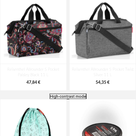
Reisenthel Allrounder S Pocket
Reisenthel Allrounder S Pocket Twist
Paisley Black 11 L
Silver 11 L
47,84 €
54,35 €
High-contrast mode