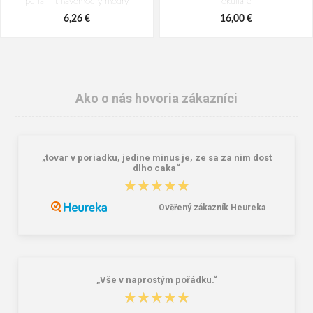
penál - tmavomodrý modrý
okuliare
6,26 €
16,00 €
Ako o nás hovoria zákazníci
„tovar v poriadku, jedine minus je, ze sa za nim dost
dlho caka“
★★★★★
★★★★★
Ověřený zákazník Heureka
Reisenthel Mini Maxi Shopper Dots
Lee Cooper LCW-26-07-4152M
15 l
Pánske šľapky čierne
7,22 €
16,46 €
20,58 €
„Vše v naprostým pořádku.“
★★★★★
★★★★★