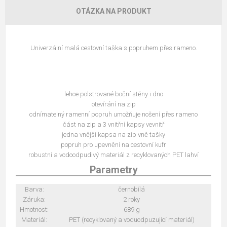
OTÁZKA NA PRODUKT
Univerzální malá cestovní taška s popruhem přes rameno.
lehce polstrované boční stěny i dno
otevírání na zip
odnímatelný ramenní popruh umožňuje nošení přes rameno
část na zip a 3 vnitřní kapsy vevnitř
jedna vnější kapsa na zip vně tašky
popruh pro upevnění na cestovní kufr
robustní a vodoodpudivý materiál z recyklovaných PET lahví
Parametry
Barva:
černobílá
Záruka:
2 roky
Hmotnost:
689 g
Materiál:
PET (recyklovaný a voduodpuzující materiál)