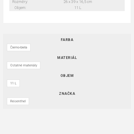
Rozměry:
26 x 39 x 16,5 cm
Objem:
11 L
FARBA
Čierno-biela
MATERIÁL
Ostatné materiály
OBJEM
11 L
ZNAČKA
Reisenthel