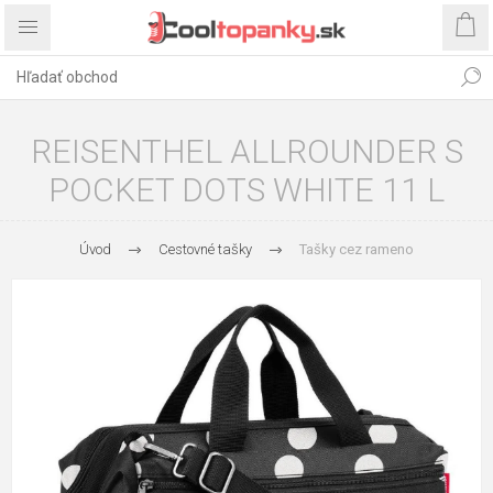
REISENTHEL ALLROUNDER S
POCKET DOTS WHITE 11 L
Úvod
Cestovné tašky
Tašky cez rameno