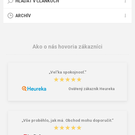
HĽADAŤ V ČLÁNKOCH
ARCHÍV
Ako o nás hovoria zákazníci
„Vel'ka spokojnosť.“
★★★★★
★★★★★
Ověřený zákazník Heureka
„Vše proběhlo, jak má. Obchod mohu doporučit.“
★★★★★
★★★★★