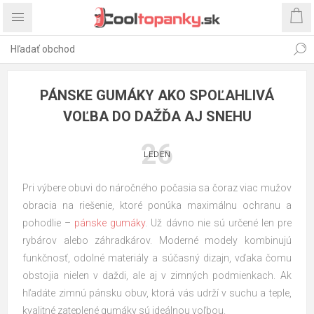
PÁNSKE GUMÁKY AKO SPOĽAHLIVÁ
VOĽBA DO DAŽĎA AJ SNEHU
26
LEDEN
Pri výbere obuvi do náročného počasia sa čoraz viac mužov
obracia na riešenie, ktoré ponúka maximálnu ochranu a
pohodlie –
pánske gumáky
. Už dávno nie sú určené len pre
rybárov alebo záhradkárov. Moderné modely kombinujú
funkčnosť, odolné materiály a súčasný dizajn, vďaka čomu
obstojia nielen v daždi, ale aj v zimných podmienkach. Ak
hľadáte zimnú pánsku obuv, ktorá vás udrží v suchu a teple,
kvalitné zateplené gumáky sú ideálnou voľbou.