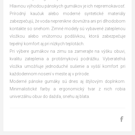
Hlavnou výhodou pánskych gumákov je ich nepremokavosť.
Prírodný kaučuk alebo moderné syntetické materiály
zabezpečujú, že voda neprenikne dovnútra ani pri dlhodobom
kontakte so snehom. Zimné modely sú vybavené zateplenou
vložkou alebo vnútornou podšívkou, ktorá zabezpečuje
tepelný komfort aj pri nízkych teplotách.
Pri výbere gumákov na zimu sa zamerajte na výšku obuvi,
kvalitu zateplenia a protišmykovú podrážku. Vyberateľná
vložka umožňuje jednoduché sušenie a vyšší komfort pri
každodennom nosení v meste aj v prírode.
Moderné pánske gumáky sú dnes aj štýlovým doplnkom.
Minimalistické farby a ergonomický tvar z nich robia
univerzálnu obuv do dažďa, snehu aj blata.