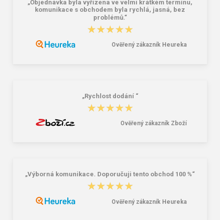
„Objednávka byla vyřízena ve velmi krátkém termínu,
komunikace s obchodem byla rychlá, jasná, bez
problémů.“
★★★★★
★★★★★
Lee Cooper LCW-26-07-4152M
Dámske gumáky DEMAR RAINNY
Ověřený zákazník Heureka
Pánske šľapky čierne
0052 čierna
16,46 €
10,46 €
20,58 €
„Rychlost dodání “
★★★★★
★★★★★
Ověřený zákazník Zboží
„Výborná komunikace. Doporučuji tento obchod 100 %“
★★★★★
★★★★★
Ověřený zákazník Heureka