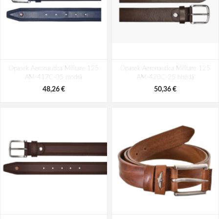
Opasek Aeronautica Militare 125
Opasek Aeronautica Militare 125
AM-417C-05 modrá
AM-420C-25 hnědá
48,26 €
50,36 €