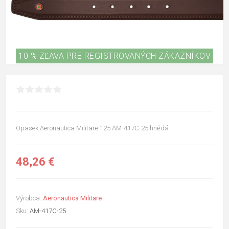
10 % ZĽAVA PRE REGISTROVANÝCH ZÁKAZNÍKOV
Opasek Aeronautica Militare 125 AM-417C-25 hnědá
48,26 €
Výrobca:
Aeronautica Militare
Sku:
AM-417C-25