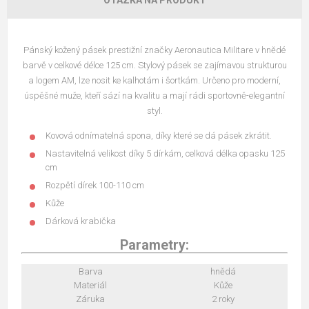
Pánský kožený pásek
prestižní značky Aeronautica Militare
v hnědé
barvě v celkové délce 125 cm. Stylový pásek se zajímavou strukturou
a logem AM, lze nosit ke kalhotám i šortkám. Určeno pro moderní,
úspěšné muže, kteří sází na kvalitu a mají rádi sportovně-elegantní
styl.
Kovová odnímatelná spona, díky které se dá pásek zkrátit.
Nastavitelná velikost díky 5 dírkám, celková délka opasku 125
cm
Rozpětí dírek 100-110 cm
Kůže
Dárková krabička
Parametry:
Barva
hnědá
Materiál
Kůže
Záruka
2 roky