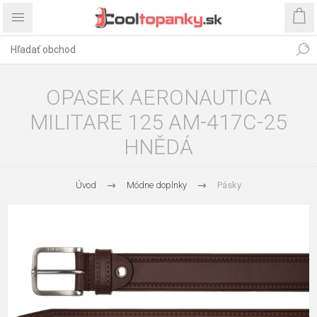
OPASEK AERONAUTICA
MILITARE 125 AM-417C-25
HNĚDÁ
Úvod
Módne doplnky
Pásky