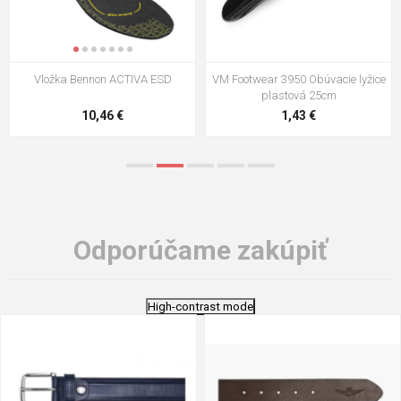
VM Footwear 3009 Vkladacia
VM Footwear 3102 Šnúrky ploché
stielka
5,21 €
0,79 €
Odporúčame zakúpiť
High-contrast mode