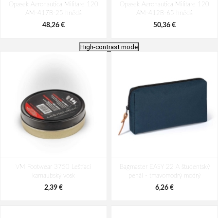
Opasek Aeronautica Militare 120
Opasek Aeronautica Militare 120
AM-417B-25 hnědá
AM-412B-65 hnědá
48,26 €
50,36 €
High-contrast mode
Opasek Aeronautica Militare 120
Opasek Aeronautica Militare 125
VM Footwear 3750 Leštiaci
AM-414B-25 hnědá
Bagmaster EASY 22 A študentský
AM-420C-01 černá
karnaubský vosk
penál - tmavomodrý modrý
54,56 €
50,36 €
2,39 €
6,26 €