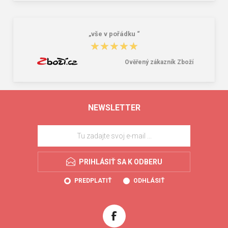
„vše v pořádku “
★★★★★
★★★★★
Ověřený zákazník Zboží
NEWSLETTER
PRIHLÁSIŤ SA K ODBERU
PREDPLATIŤ
ODHLÁSIŤ