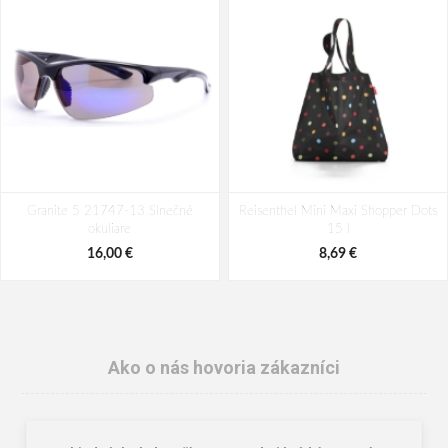
Granite 5 21747-13 Slnečné
Reisenthel Mini Maxi Shopper Dots
okuliare
15 l
16,00 €
8,69 €
Ako o nás hovoria zákazníci