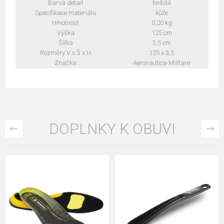
Barva detail
hnědá
Specifikace materiálu
kůže
Hmotnost
0,20 kg
Výška
125 cm
Šířka
3,5 cm
Rozměry V x Š x H
125 x 3,5
Značka
Aeronautica Militare
DOPLNKY K OBUVI