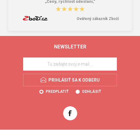
„Ceny, rychlost odeslání,“
★★★★★
★★★★★
Ověřený zákazník Zboží
NEWSLETTER
PRIHLÁSIŤ SA K ODBERU
PREDPLATIŤ
ODHLÁSIŤ