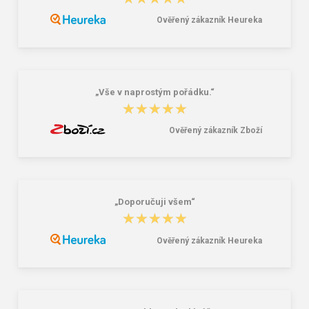
Ověřený zákazník Heureka
Lee Cooper LCW-26-07-4152M
Dámske gumáky DEMAR RAINNY
Pánske šľapky čierne
0052 čierna
16,46 €
10,46 €
20,58 €
„Vše v naprostým pořádku.“
★★★★★
★★★★★
Ověřený zákazník Zboží
„Doporučuji všem“
★★★★★
★★★★★
Ověřený zákazník Heureka