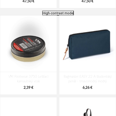
47,50 €
47,50 €
High-contrast mode
Mikina ARDON®CITYCONIC®
Mikina ARDON®CITYCONIC®
VM Footwear 3750 Leštiaci
tmavě šedá
Bagmaster EASY 22 A študentský
tmavě modrá
karnaubský vosk
penál - tmavomodrý modrý
47,50 €
47,50 €
2,39 €
6,26 €