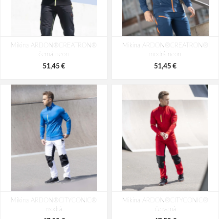
Mikina ARDON®CREATRON®
Mikina ARDON®CREATRON®
černá neon
modrá neon
51,45 €
51,45 €
Mikina ARDON®CITYCONIC®
Mikina ARDON®CITYCONIC®
modrá
červená