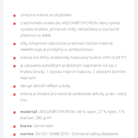
strečová mikina se stojáčkem
z technického materiálu ARDON®TOPLYRON, který vyniká
vysokou kvalitou, je tvarově stálý, nemačkavý a současně
příjemný na dotek
díky schopnosti odpuzovat prachové částice materiál
neelektrizuje, je prodyšný a rychleschnoucí
mikina má štíhlý anatomicky tvarovaný funkční střih SLIM FIT
je vybavena pohodlným průběžným zapínáním na zip s
krytkou brady, 1 zipovou náprsní kapsou, 2 zipovými bočními
kapsami
design dotváří reflexní pásky
mikina je vhodná pro náročné outdoorové aktivity, práci i volný
čas
materiál:
ARDON®TOPLYRON, 68 % rayon, 27 % nylon, 5 %
elastan, 280 g/m²
barva:
černá-neon
norma:
EN ISO 13688:2013 - Ochranné oděvy,všeobecné