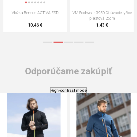
VM Footwear 3009 Vkladacia
VM Footwear 3102 Šnúrky ploché
stielka
5,21 €
0,79 €
Odporúčame zakúpiť
High-contrast mode