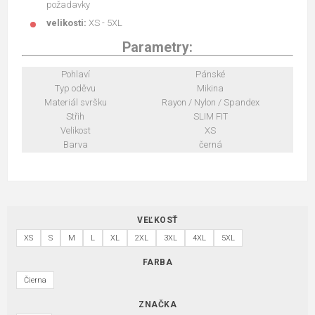
požadavky
velikosti:
XS - 5XL
Parametry:
Pohlaví
Pánské
Typ oděvu
Mikina
Materiál svršku
Rayon / Nylon / Spandex
Střih
SLIM FIT
Velikost
XS
Barva
černá
VEĽKOSŤ
XS
S
M
L
XL
2XL
3XL
4XL
5XL
FARBA
Čierna
ZNAČKA