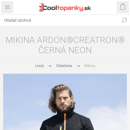
MIKINA ARDON®CREATRON®
ČERNÁ NEON
Úvod
Oblečenie
Mikiny