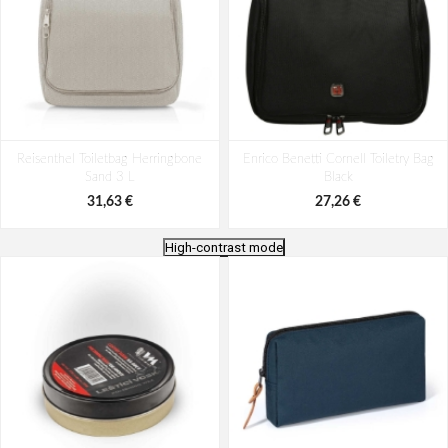
Reisenthel Toiletbag Herringbone
Enrico Benetti Cornell Toiletry Bag
Sand 3 L
Black
31,63 €
27,26 €
High-contrast mode