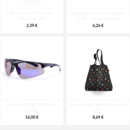
Reisenthel Travelcosmetic Rhombus
Reisenthel Travelcosmetic
VM Footwear 3750 Leštiaci
Olive 4 L
Bagmaster EASY 22 A študentský
Summerstripes black 4 L
karnaubský vosk
penál - tmavomodrý modrý
28,35 €
27,26 €
2,39 €
6,26 €
Granite 5 21747-13 Slnečné
Reisenthel Mini Maxi Shopper Dots
okuliare
15 l
16,00 €
8,69 €