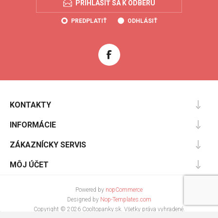
PRIHLÁSIŤ SA K ODBERU
PREDPLATIŤ
ODHLÁSIŤ
KONTAKTY
INFORMÁCIE
ZÁKAZNÍCKY SERVIS
MÔJ ÚČET
Powered by
nopCommerce
Designed by
Nop-Templates.com
Copyright © 2026 Cooltopanky.sk. Všetky práva vyhradené.