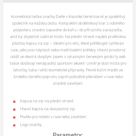
Kosmetická taška značky Dielle v klasické černé barvě je spolehlivý
společník na každou cestu. Kompaktní obdélníkový tvar z odolného
polyesteru snadno zapadne do kufru i do příručního zavazadla,
aniž by zbytečně zabíral místo. Na přední straně najdeš praktickou
plochou kapsu na zip – ideální pro věci, které potřebuješ rychle po
ruce, jako jsou náplasti nebo malé toaletní potřeby. Hlavní prostorný
oddíl se otevírá dvojitým zipem s výraznými červenými jezdci ty celé
tašce dodávají nenápadný sportovní akcent. Uvnitř je dost místa pro
lahvičky, tuba i větší kosmetické přípravky. Pevné boční madlo ze
širokého černého popruhu zajistí pohodlné přenášení v ruce nebo
snadné zavěšení.
Kapsa na zip na přední straně.
Hlavní kapsa na dvoucestný zip.
Poutko pro nošení v ruce nebo zavěšení.
Logo značky.
Parametry: