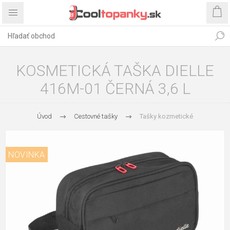
KOSMETICKÁ TAŠKA DIELLE
416M-01 ČERNÁ 3,6 L
Úvod
Cestovné tašky
Tašky kozmetické
NOVINKA