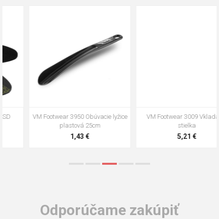
VM Footwear 3009 Vkladacia
VM Footwear 3102 Šnúrky ploché
stielka
5,21 €
0,79 €
Odporúčame zakúpiť