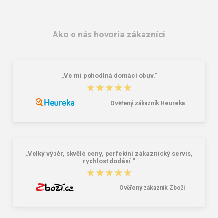
Ako o nás hovoria zákazníci
„Velmi pohodlná domácí obuv.“
★★★★★
★★★★★
Ověřený zákazník Heureka
Lee Cooper LCW-26-07-4152M
Dámske gumáky DEMAR RAINNY
Pánske šľapky čierne
0052 čierna
16,46 €
10,46 €
20,58 €
„Velký výběr, skvělé ceny, perfektní zákaznický servis,
rychlost dodání “
★★★★★
★★★★★
Ověřený zákazník Zboží