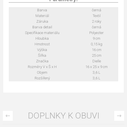
Barva
černá
Materiál
Textil
Záruka
2 roky
Barva detail
černá
Specifikace materiálu
Polyester
Hloubka
9 cm
Hmotnost
0,15 kg
Výška
16 cm
Šířka
25 cm
Značka
Dielle
Rozměry V x Š x H
16 x 25 x 9 cm
Objem
3,6 L
Rozšířený
3,6 L
DOPLNKY K OBUVI