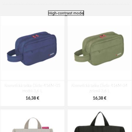
High-contrast mode
Kosmetická taška Dielle 416M-05
Kosmetická taška Dielle 416M-34
modrá 3,6 L
zelená 3,6 L
16,38 €
16,38 €