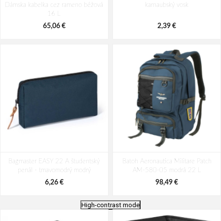
Dámska kabelka cez rameno béžová
karnaubský vosk
16 L
65,06 €
2,39 €
Bagmaster EASY 22 A študentský
Batoh Aeronautica Militare Patch
penál - tmavomodrý modrý
AM-580-05 modrá 22 L
6,26 €
98,49 €
High-contrast mode