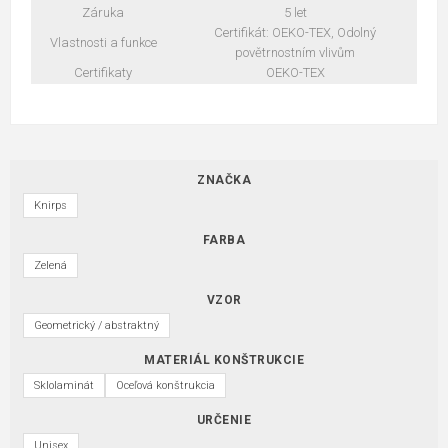
Záruka
5 let
Certifikát: OEKO-TEX, Odolný
Vlastnosti a funkce
povětrnostním vlivům
Certifikaty
OEKO-TEX
ZNAČKA
Knirps
FARBA
Zelená
VZOR
Geometrický / abstraktný
MATERIÁL KONŠTRUKCIE
Sklolaminát
Oceľová konštrukcia
URČENIE
Unisex