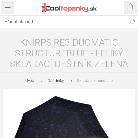
KNIRPS RE3 DUOMATIC
STRUCTUREBLUE - LEHKÝ
SKLÁDACÍ DEŠTNÍK ZELENÁ
Úvod
Dáždniky
Skladacie manuálne