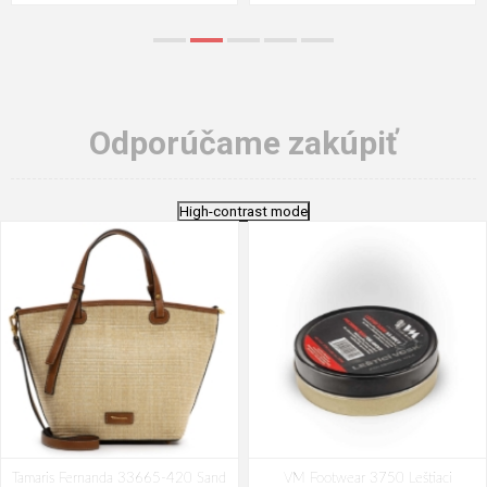
Odporúčame zakúpiť
High-contrast mode
Tamaris Fernanda 33665-420 Sand
VM Footwear 3750 Leštiaci