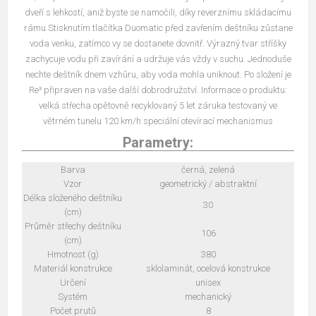
dveří s lehkostí, aniž byste se namočili, díky reverznímu skládacímu
rámu.Stisknutím tlačítka Duomatic před zavřením deštníku zůstane
voda venku, zatímco vy se dostanete dovnitř. Výrazný tvar stříšky
zachycuje vodu při zavírání a udržuje vás vždy v suchu. Jednoduše
nechte deštník dnem vzhůru, aby voda mohla uniknout. Po složení je
Re³ připraven na vaše další dobrodružství. Informace o produktu:
velká střecha opětovně recyklovaný 5 let záruka testovaný ve
větrném tunelu 120 km/h speciální otevírací mechanismus
Parametry:
Barva
černá, zelená
Vzor
geometrický / abstraktní
Délka složeného deštníku
30
(cm)
Průměr střechy deštníku
106
(cm)
Hmotnost (g)
380
Materiál konstrukce
sklolaminát, ocelová konstrukce
Určení
unisex
Systém
mechanický
Počet prutů
8