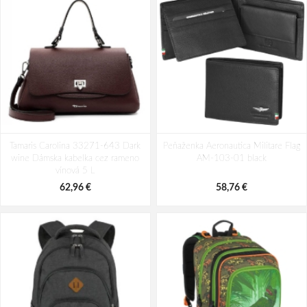
Batoh Travelite Kick Off Multibag
Batoh Aeronautica Militare Patch
Tamaris Carolina 33271-643 Dark
Rosé 35 l
Peňaženka Aeronautica Militare Flag
AM-581-05 modrá 19 L
wine Dámska kabelka cez rameno
AM-103-01 black
49,10 €
94,29 €
vínová 5 L
62,96 €
58,76 €