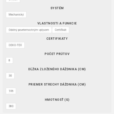
SYSTÉM
Mechanický
VLASTNOSTI A FUNKCIE
Odolný poveternostným vplyvom
Certifikát
CERTIFIKATY
OEKO-TEX
POČET PRÚTOV
8
DĹŽKA ZLOŽENÉHO DÁŽDNIKA (CM)
30
PRIEMER STRECHY DÁŽDNIKA (CM)
106
HMOTNOSŤ (G)
380