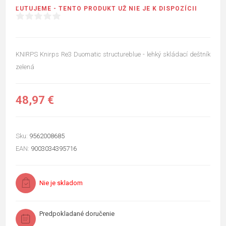
ĽUTUJEME - TENTO PRODUKT UŽ NIE JE K DISPOZÍCII
KNIRPS Knirps Re3 Duomatic structureblue - lehký skládací deštník
zelená
48,97 €
Sku:
9562008685
EAN:
9003034395716
Nie je skladom
Predpokladané doručenie