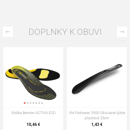
DOPLNKY K OBUVI
VM Footwear 3009 Vkladacia
VM Footwear 3102 Šnúrky ploché
stielka
5,21 €
0,79 €