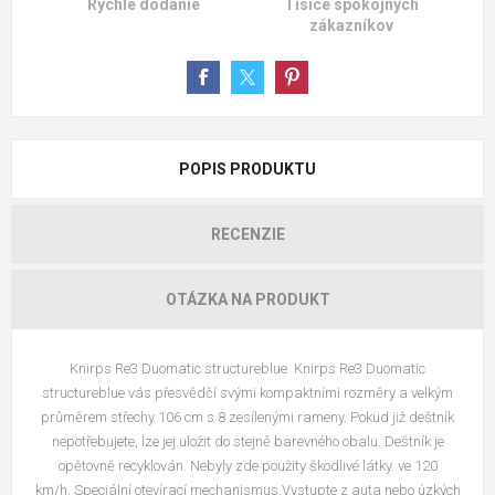
Rýchle dodanie
Tisíce spokojných
zákazníkov
POPIS PRODUKTU
RECENZIE
OTÁZKA NA PRODUKT
Knirps Re3 Duomatic structureblue Knirps Re3 Duomatic
structureblue vás přesvědčí svými kompaktními rozměry a velkým
průměrem střechy 106 cm s 8 zesílenými rameny. Pokud již deštník
nepotřebujete, lze jej uložit do stejně barevného obalu. Deštník je
opětovně recyklován. Nebyly zde použity škodlivé látky. ve 120
km/h. Speciální otevírací mechanismus.Vystupte z auta nebo úzkých