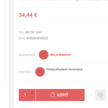
34,44 €
Sku:
9677611341
EAN:
9003034392623
Dostupnosť:
Nie je skladom
Predpokladané doručenie
Doprava:
KÚPIŤ