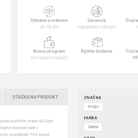
Výmena a vrátenie
Garancia
Dopra
do 30 dní
najlepšieho nákupu
n
Bonus program
Rýchle dodanie
Tisíc
zá
pre registrovaných
OTÁZKA NA PRODUKT
ZNAČKA
Knirps
FARBA
soce kvalitních materiálů (ocel
Zelená
zřejmě testován také v
ž by se poškodil. Proč koupit