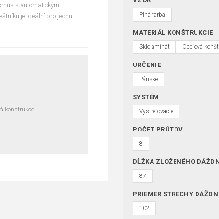
VZOR
nismus s automatickým
Plná farba
tníku je ideální pro jednu
MATERIÁL KONŠTRUKCIE
Sklolaminát
Oceľová konšt
URČENIE
Pánske
SYSTÉM
vá konstrukce
Vystreľovacie
POČET PRÚTOV
8
DĹŽKA ZLOŽENÉHO DÁŽDN
87
PRIEMER STRECHY DÁŽDN
102