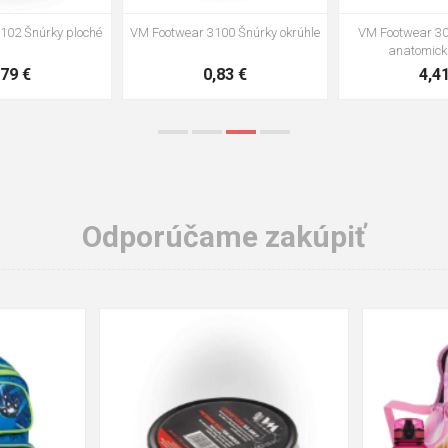
VM Footwear 3002 Vkladacia
VM Footwear 3900 Čistiaca huba
anatomická stielka ESD
na obuv
3,57 €
1,64 €
Odporúčame zakúpiť