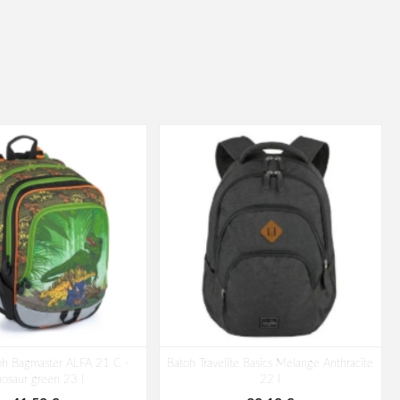
toh Bagmaster ALFA 21 C -
Batoh Travelite Basics Melange Anthracite
nosaur green 23 l
22 l