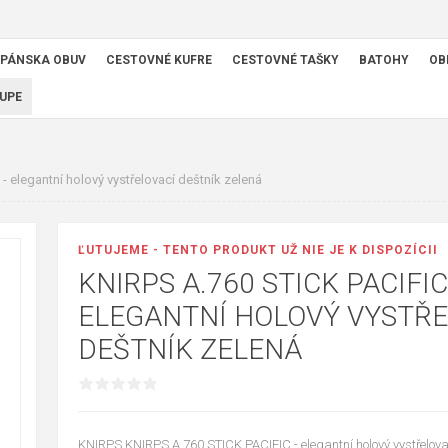
PÁNSKA OBUV
CESTOVNÉ KUFRE
CESTOVNÉ TAŠKY
BATOHY
OB
UPE
 elegantní holový vystřelovací deštník zelená
ĽUTUJEME - TENTO PRODUKT UŽ NIE JE K DISPOZÍCII
KNIRPS A.760 STICK PACIFIC
ELEGANTNÍ HOLOVÝ VYSTŘE
DEŠTNÍK ZELENÁ
KNIRPS KNIRPS A.760 STICK PACIFIC - elegantní holový vystřelova