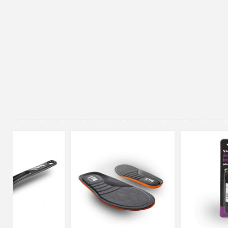
90cm
125cm
155cm
35
36
37
38
39
40
41
42
43
44
45
46
47
48