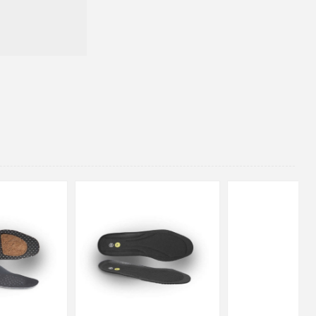
48
37
36
38
39
40
41
42
43
44
45
46
47