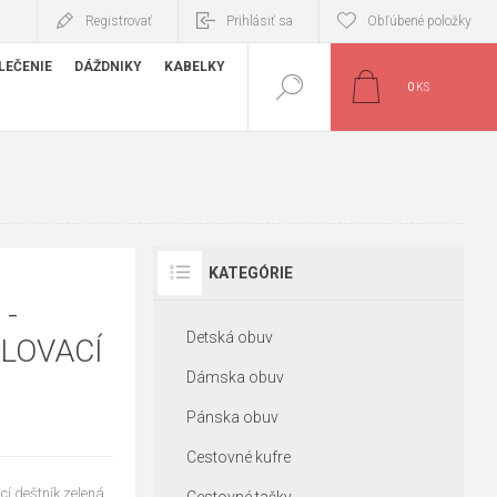
Registrovať
Prihlásiť sa
Obľúbené položky
LEČENIE
DÁŽDNIKY
KABELKY
0
KS
KATEGÓRIE
 -
Detská obuv
LOVACÍ
Dámska obuv
Pánska obuv
Cestovné kufre
cí deštník zelená