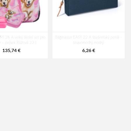
I 26 A velký školní set pro
Bagmaster EASY 22 A študentský penál -
y – pejsek Růžová 23 l
tmavomodrý modrý
135,74 €
6,26 €