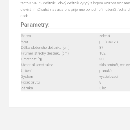
tento KNIRPS deštník:Holový deštník vyrytý s logem KnirpsMecha
otevíránímDlouhá nasáda pro příjemné pohodlí při nošeníStřecha deš
osobu
Parametry:
Barva
zelená
Vzor
plná barva
Délka složeného deštníku (cm)
87
Průměr střechy deštníku (cm)
102
Hmotnost (g)
380
Materiál konstrukce
sklolaminát, ocelo
Určení
pánské
Systém
vystřelovací
Počet prutů
8
Záruka
5 let