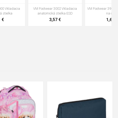
VM Footwear 3600 Impregnace
Vložka Bennon ABSORBA XTR
water stop
ESD
10,04 €
4,16 €