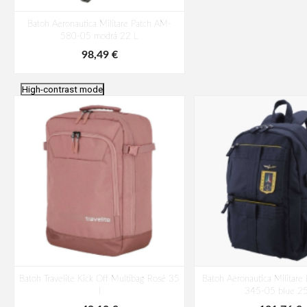
Batoh Aeronautica Militare Patch AM-
580-05 modrá 22 L
98,49 €
High-contrast mode
Batoh Travelite Kick Off Multibag Rosé 35
Batoh Aeronautica Militare
l
345-05 blue 25