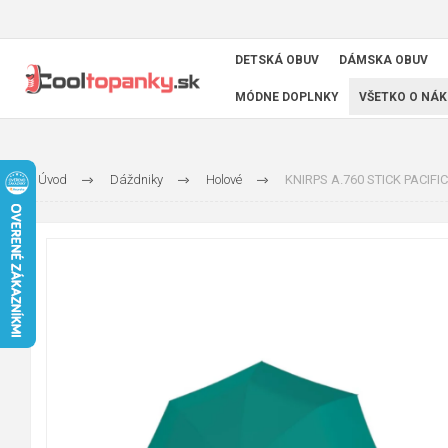
DETSKÁ OBUV
DÁMSKA OBUV
MÓDNE DOPLNKY
VŠETKO O NÁK
Úvod
Dáždniky
Holové
KNIRPS A.760 STICK PACIFIC -