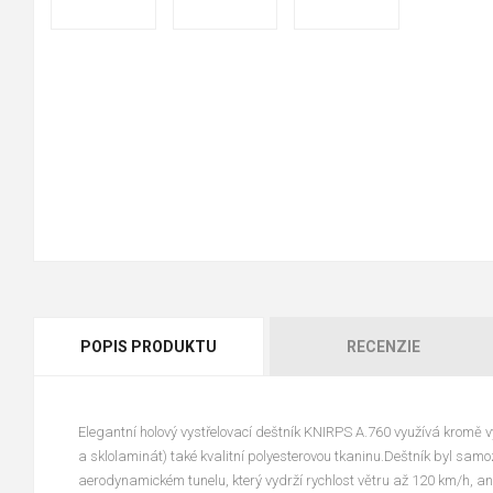
POPIS PRODUKTU
RECENZIE
Elegantní holový vystřelovací deštník KNIRPS A.760 využívá kromě vy
a sklolaminát) také kvalitní polyesterovou tkaninu.Deštník byl samo
aerodynamickém tunelu, který vydrží rychlost větru až 120 km/h, ani