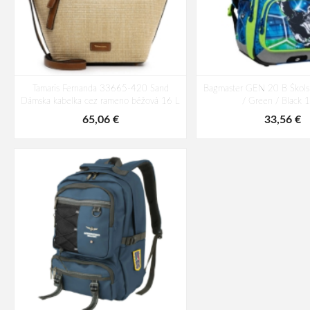
Tamaris Fernanda 33665-420 Sand
Bagmaster GEN 20 B Škols
Dámska kabelka cez rameno béžová 16 L
/ Green / Black 
65,06 €
33,56 €