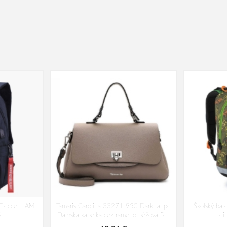
 Frecce L AM-
Tamaris Carolina 33271-950 Dark taupe
Školský ba
 L
Dámska kabelka cez rameno béžová 5 L
di