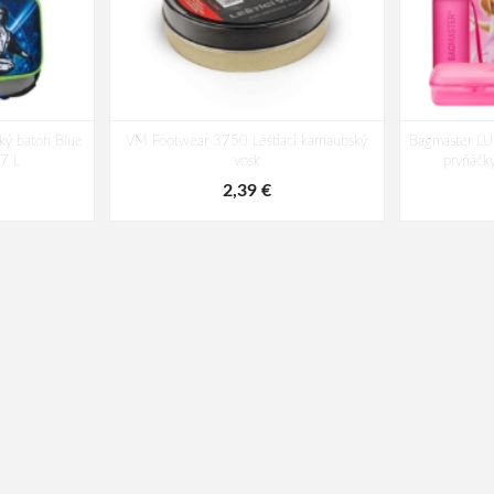
ký batoh Blue
VM Footwear 3750 Leštiaci karnaubský
Bagmaster LUM
17 L
vosk
prvňáčk
2,39 €