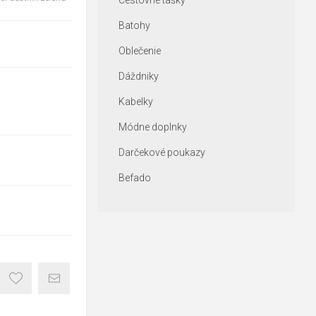
Cestovné tašky
Batohy
Oblečenie
Dáždniky
Kabelky
Módne doplnky
Darčekové poukazy
Befado