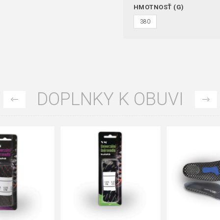
HMOTNOSŤ (G)
380
DOPLNKY K OBUVI
35
36
37
39
40
43
47
48