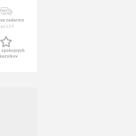
va zadarmo
ad 63 €
e spokojných
kazníkov