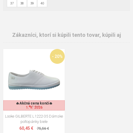
37
38
39
40
Zákazníci, ktorí si kúpili tento tovar, kúpili aj
- 20%
🔥Akčná cena končí🔥
🔥Akčná cena končí🔥
1. 9. 2026
1. 9. 2026
Looke GILBERTE L1222-35 Dámske
poltopánky biele
60,45 €
75,56 €