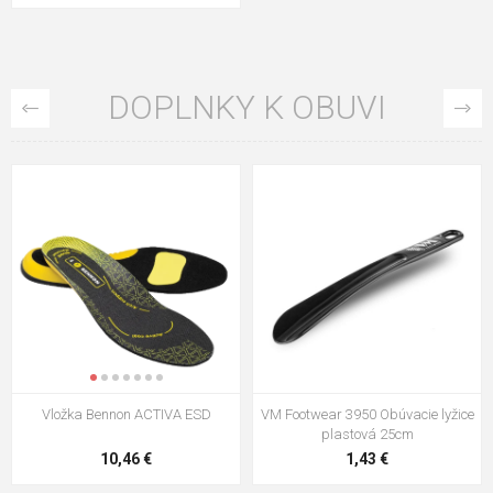
DOPLNKY K OBUVI
VM Footwear 3009 Vkladacia
VM Footwear 3102 Šnúrky ploché
stielka
5,21 €
0,79 €