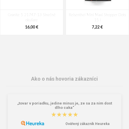
Granite 5 21747-13 Slnečné
Reisenthel Mini Maxi Shopper Dots
okuliare
15 l
16,00 €
7,22 €
Ako o nás hovoria zákazníci
„tovar v poriadku, jedine minus je, ze sa za nim dost
Lee Cooper LCW-26-07-4152M
Dámske gumáky DEMAR RAINNY
dlho caka“
Pánske šľapky čierne
0052 čierna
★★★★★
★★★★★
16,46 €
10,46 €
20,58 €
Ověřený zákazník Heureka