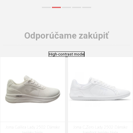
Odporúčame zakúpiť
High-contrast mode
Joma Galilea Lady 2502 Dámske
Joma C.Zero Lady 2502 Dámske
tenisky biele
barefoot tenisky biele