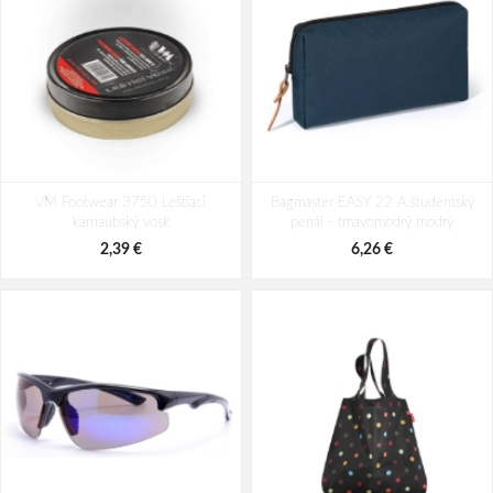
Joma ZEN Lady 2501 Dámska obuv
Joma 500 Lady 2301 Dámska obuv
VM Footwear 3750 Leštiaci
čierna
Bagmaster EASY 22 A študentský
čierna
karnaubský vosk
penál - tmavomodrý modrý
46,70 €
45,33 €
58,38 €
56,66 €
2,39 €
6,26 €