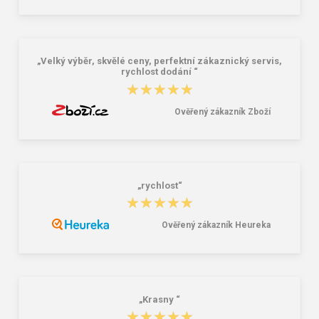
„Velký výběr, skvělé ceny, perfektní zákaznický servis,
rychlost dodání “
★★★★★
★★★★★
Ověřený zákazník Zboží
„rychlost“
★★★★★
★★★★★
Ověřený zákazník Heureka
„Krasny “
★★★★★
★★★★★