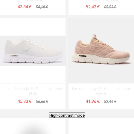
43,34 €
52,42 €
54,18 €
65,52 €
Joma 500 Lady 2302 Dámska obuv
Joma Zen Lady 2207 Dámska obuv
biela
ružová
45,33 €
41,96 €
56,66 €
52,46 €
High-contrast mode