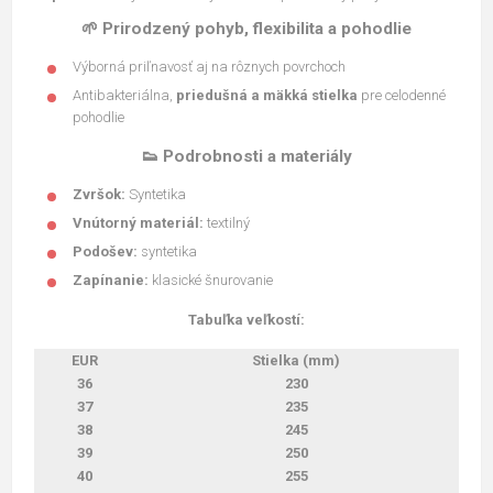
🌱 Prirodzený pohyb, flexibilita a pohodlie
Výborná priľnavosť aj na rôznych povrchoch
Antibakteriálna,
priedušná a mäkká stielka
pre celodenné
pohodlie
👟 Podrobnosti a materiály
Zvršok:
Syntetika
Vnútorný materiál:
textilný
Podošev:
syntetika
Zapínanie:
klasické šnurovanie
Tabuľka veľkostí:
EUR
Stielka (mm)
36
230
37
235
38
245
39
250
40
255