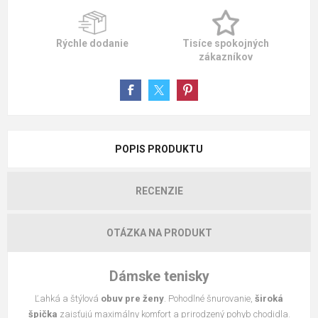
Rýchle dodanie
Tisíce spokojných
zákazníkov
POPIS PRODUKTU
RECENZIE
OTÁZKA NA PRODUKT
Dámske tenisky
Ľahká a štýlová
obuv pre ženy
. Pohodlné šnurovanie,
široká
špička
zaisťujú maximálny komfort a prirodzený pohyb chodidla.