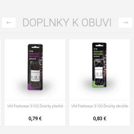
DOPLNKY K OBUVI
35
36
37
39
40
43
47
48
VM Footwear 3002 Vkladacia
VM Footwear 3900 Čistiaca huba
anatomická stielka ESD
na obuv
3,57 €
1,64 €