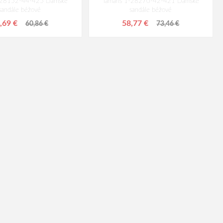
1-28152-44-425 Dámske
Tamaris 1-28270-42-421 Dámske
sandále béžové
sandále béžové
,69 €
58,77 €
60,86 €
73,46 €