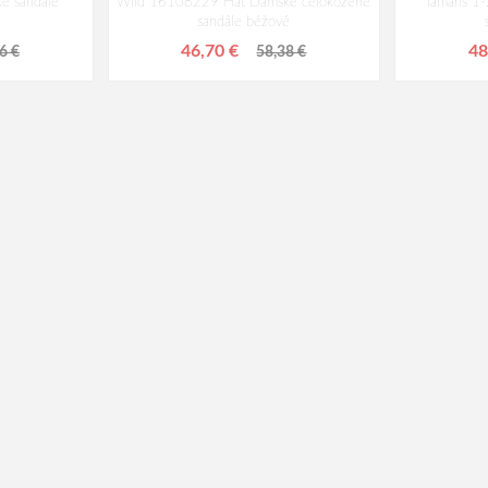
e sandále
Wild 16108229 Hat Dámske celokožené
Tamaris 
sandále béžové
46,70 €
48
6 €
58,38 €