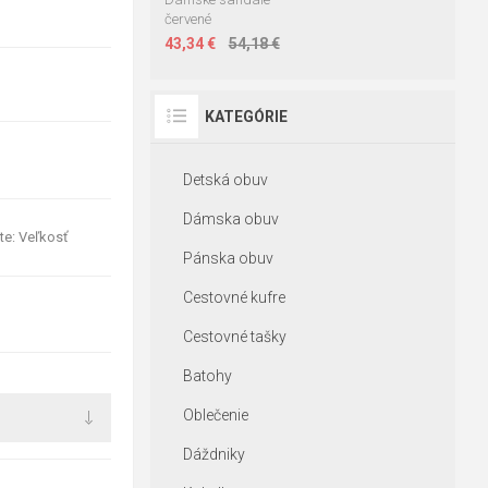
červené
43,34 €
54,18 €
KATEGÓRIE
Detská obuv
Dámska obuv
te: Veľkosť
Pánska obuv
Cestovné kufre
Cestovné tašky
Batohy
Oblečenie
Dáždniky