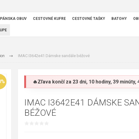
PÁNSKA OBUV
CESTOVNÉ KUFRE
CESTOVNÉ TAŠKY
BATOHY
OB
UPE
ion
IMAC I3642e41 Dámske sandále béžové
0%
🔥Zľava končí za
23 dni, 10 hodiny, 39 minúty,
IMAC I3642E41 DÁMSKE SA
BÉŽOVÉ