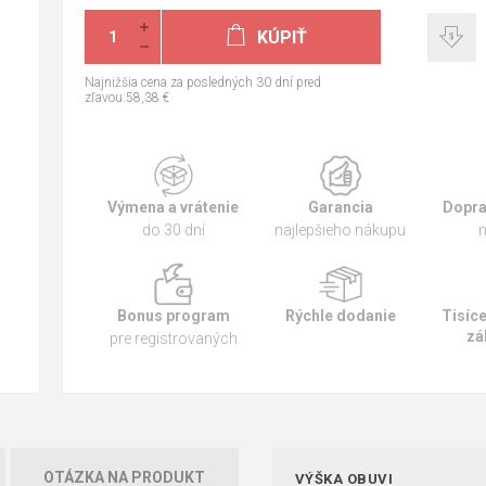
KÚPIŤ
Najnižšia cena za posledných 30 dní pred
zľavou:58,38 €
Výmena a vrátenie
Garancia
Dopra
do 30 dní
najlepšieho nákupu
n
Bonus program
Rýchle dodanie
Tisíc
zá
pre registrovaných
OTÁZKA NA PRODUKT
VÝŠKA OBUVI