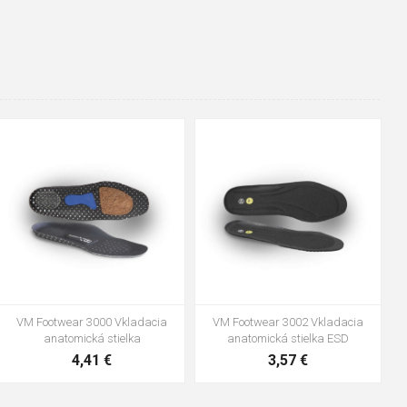
48
37
36
38
39
40
41
42
43
44
45
46
47
VM Footwear 3600 Impregnace
Vložka Bennon ABSORBA XTR
water stop
ESD
10,04 €
4,16 €