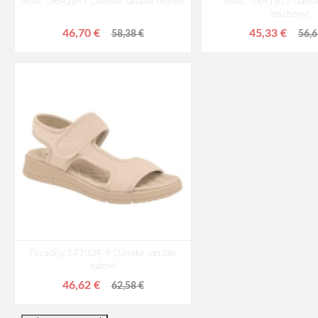
IMAC I3642e41 Dámske sandále béžové
IMAC I3641e01 Dámsk
strieborné
46,70 €
45,33 €
58,38 €
56,6
Piccadilly 571004-9 Dámske sandále
ružové
46,62 €
62,58 €