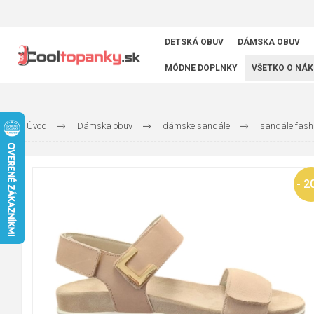
DETSKÁ OBUV
DÁMSKA OBUV
MÓDNE DOPLNKY
VŠETKO O NÁK
Úvod
Dámska obuv
dámske sandále
sandále fash
- 2