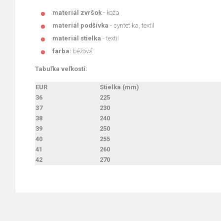
materiál zvršok
- koža
materiál podšívka
- syntetika, textil
materiál stielka
- textil
farba:
béžová
Tabuľka veľkostí:
EUR
Stielka (mm)
36
225
37
230
38
240
39
250
40
255
41
260
42
270