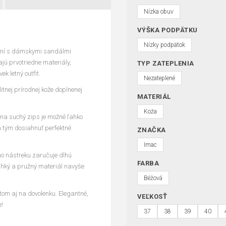
Nízka obuv
VÝŠKA PODPÄTKU
Nízky podpätok
 dní s dámskymi sandálmi
jú prvotriedne materiály,
TYP ZATEPLENIA
k letný outfit.
Nezateplené
itnej prírodnej kože doplnenej
MATERIÁL
Koža
a suchý zips je možné ľahko
a tým dosiahnuť perfektné
ZNAČKA
Imac
ho nástreku zaručuje dlhú
FARBA
ahký a pružný materiál navyše
Béžová
om aj na dovolenku. Elegantné,
VEĽKOSŤ
e!
37
38
39
40