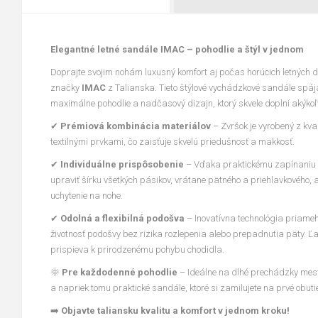
Elegantné letné sandále IMAC – pohodlie a štýl v jednom
Doprajte svojim nohám luxusný komfort aj počas horúcich letných
značky
IMAC
z Talianska. Tieto štýlové vychádzkové sandále spája
maximálne pohodlie a nadčasový dizajn, ktorý skvele doplní akýkoľve
✔
Prémiová kombinácia materiálov
– Zvršok je vyrobený z kval
textilnými prvkami, čo zaisťuje skvelú priedušnosť a mäkkosť.
✔
Individuálne prispôsobenie
– Vďaka praktickému zapínaniu n
upraviť šírku všetkých pásikov, vrátane pätného a priehlavkového, 
uchytenie na nohe.
✔
Odolná a flexibilná podošva
– Inovatívna technológia priame
životnosť podošvy bez rizika rozlepenia alebo prepadnutia päty. Ľ
prispieva k prirodzenému pohybu chodidla.
🌞
Pre každodenné pohodlie
– Ideálne na dlhé prechádzky mest
a napriek tomu praktické sandále, ktoré si zamilujete na prvé obuti
➡️
Objavte taliansku kvalitu a komfort v jednom kroku!