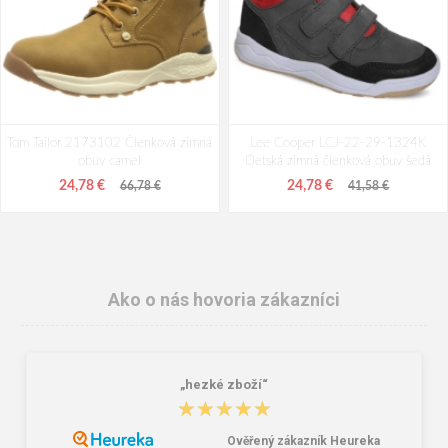
Tom Tailor 2173102 Členková zimná
Lee Cooper LCJ-22-29-1324K
obuv camel
Detská zimná členková obuv šedá
24,78 €
24,78 €
66,78 €
41,58 €
Ako o nás hovoria zákazníci
„hezké zboží“
★★★★★
★★★★★
Ověřený zákazník Heureka