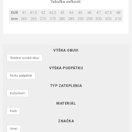
Tabuľka veľkostí:
EUR
41
41,5
42
42,5
43
44
45
46
47
47,5
48
mm
260
265
270
275
280
285
290
295
300
305
310
VÝŠKA OBUVI
Stredne vysoká obuv
VÝŠKA PODPÄTKU
Nízky podpätok
TYP ZATEPLENIA
Kožúškom
MATERIÁL
Koža
ZNAČKA
Imac