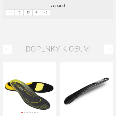
VEĽKOSŤ
41
42
43
44
45
DOPLNKY K OBUVI