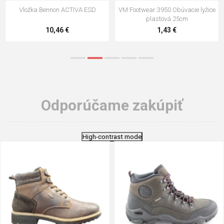
VM Footwear 3009 Vkladacia
VM Footwear 3102 Šnúrky ploché
stielka
5,21 €
0,79 €
Odporúčame zakúpiť
High-contrast mode