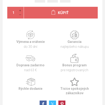
KÚPIŤ
Výmena a vrátenie
Garancia
do 30 dní
najlepšieho nákupu
Doprava zadarmo
Bonus program
nad 63 €
pre registrovaných
Rýchle dodanie
Tisíce spokojných
zákazníkov