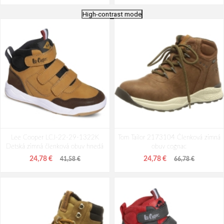
High-contrast mode
IMAC I3328z41 Pánska zimná
IMAC I3720z61 Pánska zimná
Lee Cooper LCJ-22-29-1322K
členková obuv taupe
Tom Tailor 2173104 Členková zimná
členková obuv čierna
Detská zimná členková obuv hnedá
obuv cognac
83,58 €
87,78 €
24,78 €
24,78 €
41,58 €
66,78 €