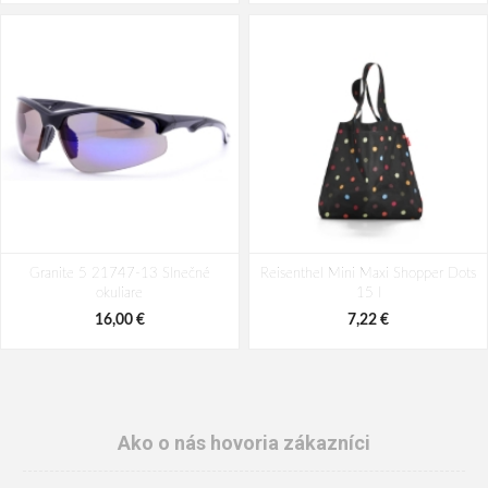
Granite 5 21747-13 Slnečné
Reisenthel Mini Maxi Shopper Dots
okuliare
15 l
16,00 €
7,22 €
Ako o nás hovoria zákazníci