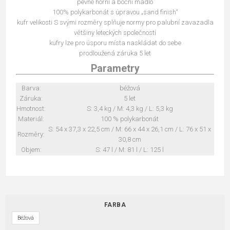
pevné horní a boční madlo
100% polykarbonát s úpravou „sand finish“
kufr velikosti S svými rozměry splňuje normy pro palubní zavazadla
většiny leteckých společností
kufry lze pro úsporu místa naskládat do sebe
prodloužená záruka 5 let
Parametry
Barva:
béžová
Záruka:
5 let
Hmotnost:
S: 3,4 kg / M: 4,3 kg / L: 5,3 kg
Materiál:
100 % polykarbonát
S: 54 x 37,3 x 22,5 cm / M: 66 x 44 x 26,1 cm / L: 76 x 51 x
Rozměry:
30,8 cm
Objem:
S: 47 l / M: 81 l / L: 125 l
FARBA
Béžová