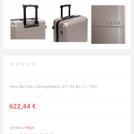
Heys Zen S,M,L Atmosphere S: 47 l / M: 81 l / L: 125 l
622,44 €
Výrobca:
Heys