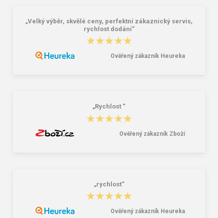
„Velký výběr, skvělé ceny, perfektní zákaznický servis,
rychlost dodání“
★★★★★
★★★★★
Ověřený zákazník Heureka
Lee Cooper LCW-26-07-4152M
Demar Detské gumáky zateplené
Pánske šľapky čierne
MAMMUT S 0300 I tmavě šedá
16,46 €
18,02 €
20,58 €
„Rychlost “
★★★★★
★★★★★
Ověřený zákazník Zboží
„rychlost“
★★★★★
★★★★★
Ověřený zákazník Heureka