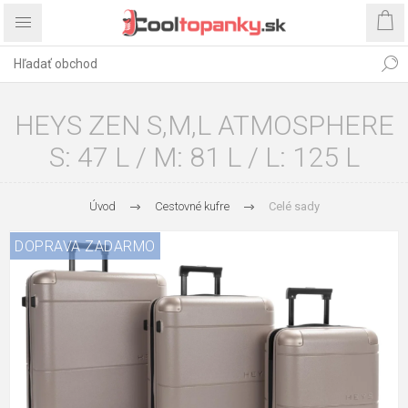
HEYS ZEN S,M,L ATMOSPHERE
S: 47 L / M: 81 L / L: 125 L
Úvod
Cestovné kufre
Celé sady
DOPRAVA ZADARMO