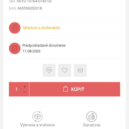
Sku:
HEYS-10164-0143-S3
EAN:
665556053018
Skladom u dodávateľa
Predpokladané doručenie
11.08.2026
KÚPIŤ
Výmena a vrátenie
Garancia