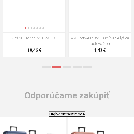
Vložka Bennon ACTIVA ESD
VM Footwear 3950 Obúvacie lyžice
plastová 25cm
10,46 €
1,43 €
Odporúčame zakúpiť
High-contrast mode