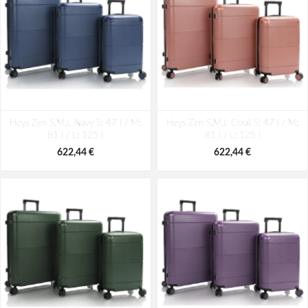
Heys Zen S,M,L Navy S: 47 l / M:
Heys Zen S,M,L Coral S: 47 l / M:
81 l / L: 125 l
81 l / L: 125 l
622,44 €
622,44 €