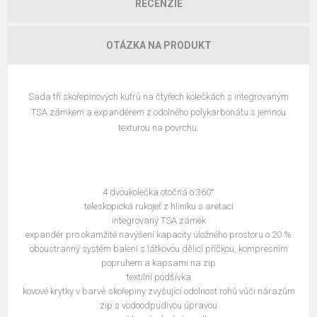
RECENZIE
OTÁZKA NA PRODUKT
Sada tří skořepinových kufrů na čtyřech kolečkách s integrovaným
TSA zámkem a expandérem z odolného polykarbonátu s jemnou
texturou na povrchu.
4 dvoukolečka otočná o 360°
teleskopická rukojeť z hliníku s aretací
integrovaný TSA zámek
expandér pro okamžité navýšení kapacity úložného prostoru o 20 %
oboustranný systém balení s látkovou dělicí příčkou, kompresním
popruhem a kapsami na zip
textilní podšívka
kovové krytky v barvě skořepiny zvyšující odolnost rohů vůči nárazům
zip s vodoodpudivou úpravou