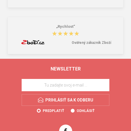
„Rychlost“
★★★★★
★★★★★
Ověřený zákazník Zboží
NEWSLETTER
PRIHLÁSIŤ SA K ODBERU
PREDPLATIŤ
ODHLÁSIŤ