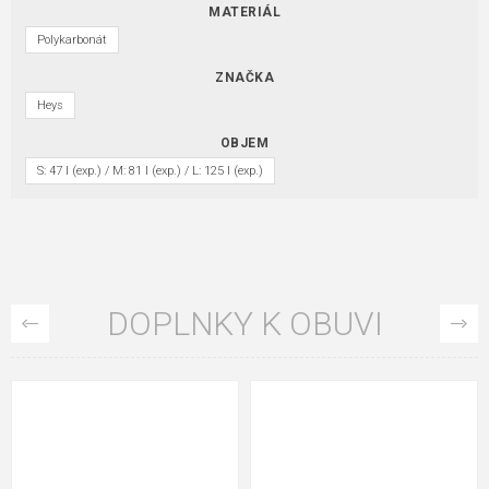
MATERIÁL
Polykarbonát
ZNAČKA
Heys
OBJEM
S: 47 l (exp.) / M: 81 l (exp.) / L: 125 l (exp.)
DOPLNKY K OBUVI