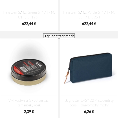
Heys Zen S,M,L Green S: 47 l / M:
Heys Zen S,M,L Purple S: 47 l / M:
81 l / L: 125 l
81 l / L: 125 l
622,44 €
622,44 €
High-contrast mode
Heys Zen S,M,L Black S: 47 l / M:
Heys Zen S,M,L Royal Blue S: 47 l /
VM Footwear 3750 Leštiaci
81 l / L: 125 l
Bagmaster EASY 22 A študentský
M: 81 l / L: 125 l
karnaubský vosk
penál - tmavomodrý modrý
622,44 €
622,44 €
2,39 €
6,26 €