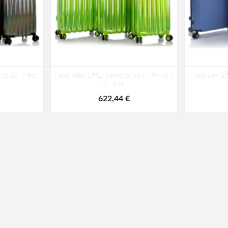
 S: 32 l / M:
Heys Astro S,M,L Green S: 32 l / M: 72 l
Heys Zen S,M
l
/ L: 109 l
622,44 €