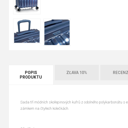
POPIS
ZĽAVA 10%
RECENZ
PRODUKTU
Sada tří módních skořepinových kufrů z odolného polykarbonátu s 
zámkem na čtyřech kolečkách.