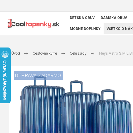
DETSKÁ OBUV
DÁMSKA OBUV
MÓDNE DOPLNKY
VŠETKO O NÁK
Úvod
Cestovné kufre
Celé sady
Heys Astro S,M,L Blue
DOPRAVA ZADARMO