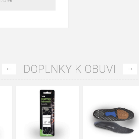
 x 30 cm
DOPLNKY K OBUVI
35
36
37
39
40
43
47
48