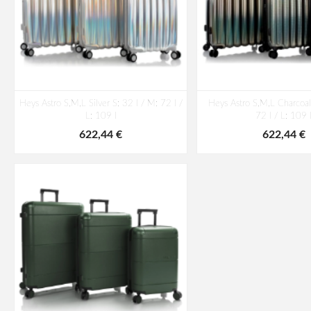
Heys Astro S,M,L Silver S: 32 l / M: 72 l /
Heys Astro S,M,L Charcoal
L: 109 l
72 l / L: 109 
622,44 €
622,44 €