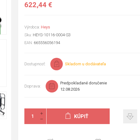
622,44 €
Výrobca:
Heys
Sku:
HEYS-10116-0004-S3
EAN:
665556056194
Dostupnosť:
Skladom u dodávateľa
Predpokladané doručenie
Doprava:
12.08.2026
KÚPIŤ