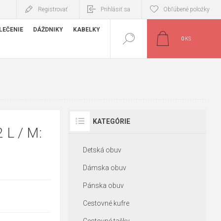
Registrovať
Prihlásiť sa
Obľúbené položky
LEČENIE
DÁŽDNIKY
KABELKY
0
KS
KATEGÓRIE
 L / M:
Detská obuv
Dámska obuv
Pánska obuv
Cestovné kufre