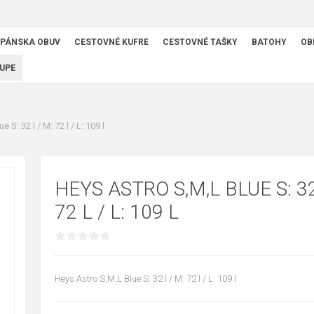
PÁNSKA OBUV
CESTOVNÉ KUFRE
CESTOVNÉ TAŠKY
BATOHY
OB
UPE
 S: 32 l / M: 72 l / L: 109 l
HEYS ASTRO S,M,L BLUE S: 32
72 L / L: 109 L
Heys Astro S,M,L Blue S: 32 l / M: 72 l / L: 109 l