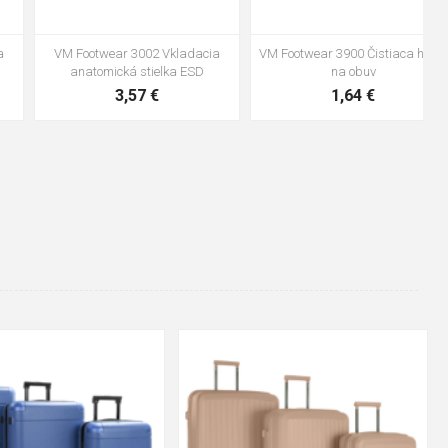
VM Footwear 3600 Impregnace
Vložka Bennon ABSORBA XTR
water stop
ESD
10,04 €
4,16 €