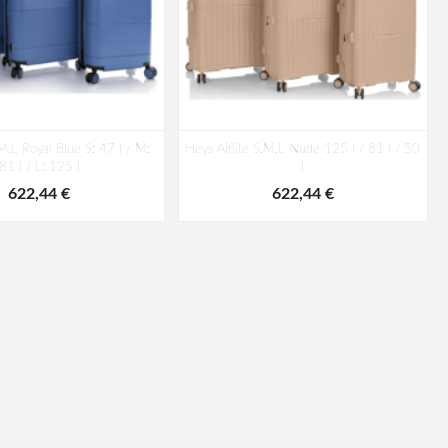
,L Royal Blue S: 47 l / M:
Heys Airlite S,M,L Nude 125 l / 81 l / 50
81 l / L: 125 l
l
622,44 €
622,44 €