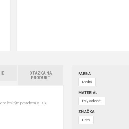
IE
OTÁZKA NA
FARBA
PRODUKT
Modrá
MATERIÁL
Polykarbonát
extra lesklým povrchem a TSA
ZNAČKA
Heys