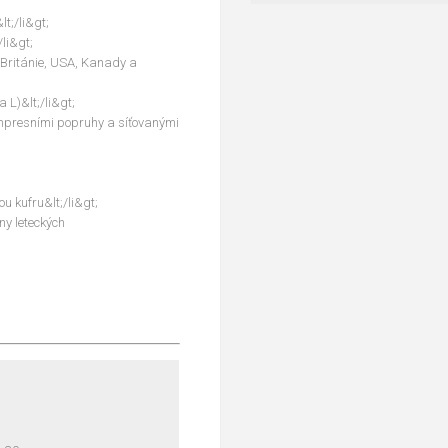
t;/li&gt;
/li&gt;
 Británie, USA, Kanady a
 L)&lt;/li&gt;
kompresními popruhy a síťovanými
u kufru&lt;/li&gt;
ny leteckých