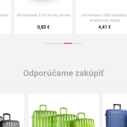
VM Footwear 3002 Vkladacia
VM Footwear 3900 Čistiaca huba
anatomická stielka ESD
na obuv
3,57 €
1,64 €
Odporúčame zakúpiť