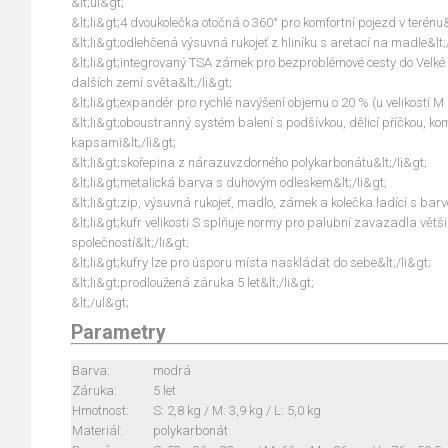
&lt;ul&gt;
&lt;li&gt;4 dvoukolečka otočná o 360° pro komfortní pojezd v terénu&l
&lt;li&gt;odlehčená výsuvná rukojeť z hliníku s aretací na madle&lt;
&lt;li&gt;integrovaný TSA zámek pro bezproblémové cesty do Velké
dalších zemí světa&lt;/li&gt;
&lt;li&gt;expandér pro rychlé navýšení objemu o 20 % (u velikostí M a
&lt;li&gt;oboustranný systém balení s podšívkou, dělicí příčkou, 
kapsami&lt;/li&gt;
&lt;li&gt;skořepina z nárazuvzdorného polykarbonátu&lt;/li&gt;
&lt;li&gt;metalická barva s duhovým odleskem&lt;/li&gt;
&lt;li&gt;zip, výsuvná rukojeť, madlo, zámek a kolečka ladící s barvo
&lt;li&gt;kufr velikosti S splňuje normy pro palubní zavazadla větši
společností&lt;/li&gt;
&lt;li&gt;kufry lze pro úsporu místa naskládat do sebe&lt;/li&gt;
&lt;li&gt;prodloužená záruka 5 let&lt;/li&gt;
&lt;/ul&gt;
Parametry
Barva:
modrá
Záruka:
5 let
Hmotnost:
S: 2,8 kg / M: 3,9 kg / L: 5,0 kg
Materiál:
polykarbonát