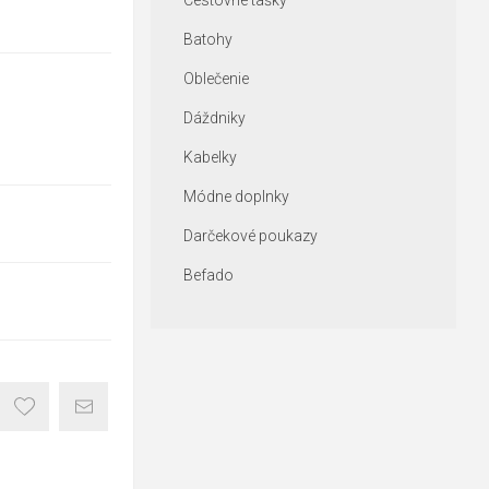
Cestovné tašky
Batohy
Oblečenie
Dáždniky
Kabelky
Módne doplnky
Darčekové poukazy
Befado