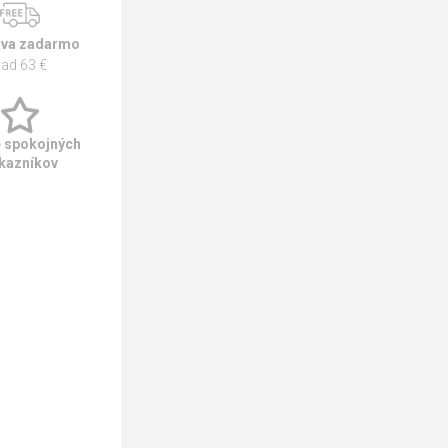
va zadarmo
ad 63 €
e spokojných
kazníkov