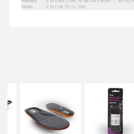
Rozměry:
S: 53 x 36 x 22 cm / M: 66 x 44 x 26 cm / L: 76 x 50,5
Objem:
S: 32 l / M: 72 l / L: 109 l
90cm
125cm
155cm
35
36
37
38
39
40
41
42
43
44
45
46
47
48