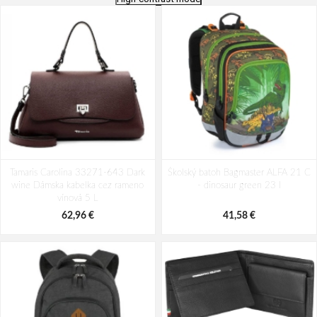
Batoh Travelite Kick Off Multibag
Batoh Aeronautica Militare Patch
Tamaris Carolina 33271-643 Dark
Rosé 35 l
Školský batoh Bagmaster ALFA 21 C
AM-581-05 modrá 19 L
wine Dámska kabelka cez rameno
- dinosaur green 23 l
49,10 €
94,29 €
vínová 5 L
62,96 €
41,58 €