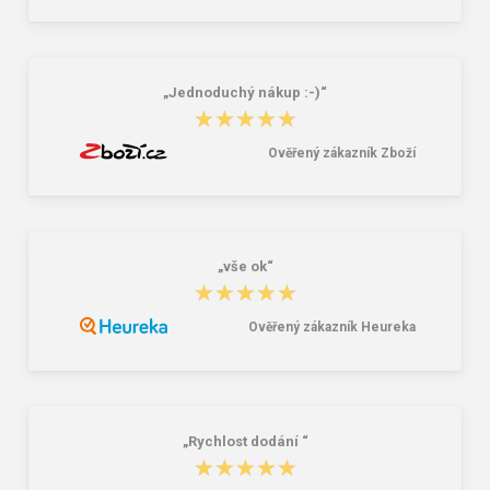
okuliare
studentský set – černobílý Černá 34
l
16,00 €
85,26 €
„Jednoduchý nákup :-)“
★★★★★
★★★★★
Ověřený zákazník Zboží
„vše ok“
★★★★★
★★★★★
Ověřený zákazník Heureka
„Rychlost dodání “
★★★★★
★★★★★