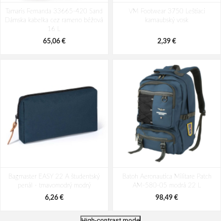
Tamaris Fernanda 33665-420 Sand
VM Footwear 3750 Leštiaci
Dámska kabelka cez rameno béžová
karnaubský vosk
16 L
65,06 €
2,39 €
Bagmaster EASY 22 A študentský
Batoh Aeronautica Militare Patch
penál - tmavomodrý modrý
AM-580-05 modrá 22 L
6,26 €
98,49 €
High-contrast mode