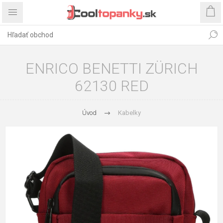
ENRICO BENETTI ZÜRICH
62130 RED
Úvod
Kabelky