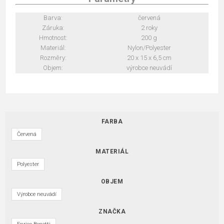
Barva:
červená
Záruka:
2 roky
Hmotnost:
200 g
Materiál:
Nylon/Polyester
Rozměry:
20 x 15 x 6,5 cm
Objem:
výrobce neuvádí
FARBA
Červená
MATERIÁL
Polyester
OBJEM
Výrobce neuvádí
ZNAČKA