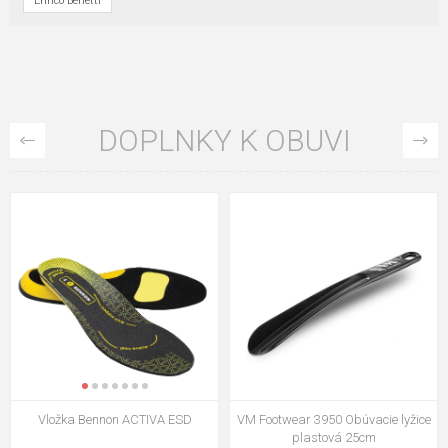
Enrico Benetti
DOPLNKY K OBUVI
VM Footwear 3009 Vkladacia
VM Footwear 3102 Šnúrky ploché
stielka