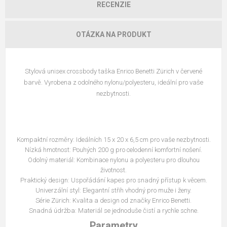
RECENZIE
OTÁZKA NA PRODUKT
Stylová unisex crossbody taška Enrico Benetti Zürich v červené
barvě. Vyrobena z odolného nylonu/polyesteru, ideální pro vaše
nezbytnosti.
Kompaktní rozměry: Ideálních 15 x 20 x 6,5 cm pro vaše nezbytnosti.
Nízká hmotnost: Pouhých 200 g pro celodenní komfortní nošení.
Odolný materiál: Kombinace nylonu a polyesteru pro dlouhou
životnost.
Praktický design: Uspořádání kapes pro snadný přístup k věcem.
Univerzální styl: Elegantní střih vhodný pro muže i ženy.
Série Zürich: Kvalita a design od značky Enrico Benetti.
Snadná údržba: Materiál se jednoduše čistí a rychle schne.
Parametry