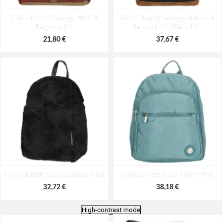
Enrico Benetti Santiago 46214
Enrico Benetti Santiago Notebook
Burgundy 8 L
Backpack 19 l Black 19 L
21,80 €
37,67 €
Enrico Benetti Teddy Backpack Black
Enrico Benetti Suzie 66847 Mint
32,72 €
38,18 €
High-contrast mode