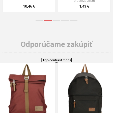
plastová 25cm
10,46 €
1,43 €
Odporúčame zakúpiť
High-contrast mode