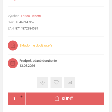
Výrobca:
Enrico Benetti
Sku:
EB-46214-959
EAN:
8714872384589
Skladom u dodávateľa
Predpokladané doručenie
13.08.2026
KÚPIŤ