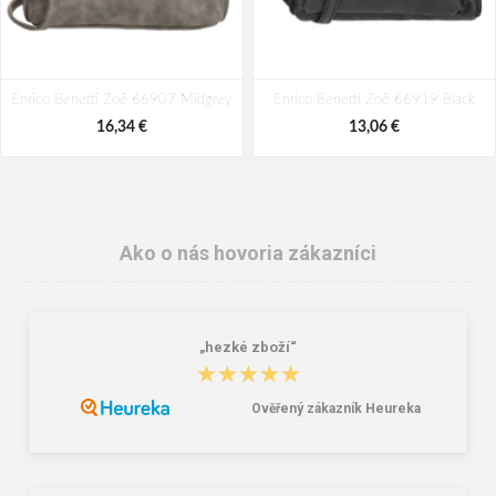
Enrico Benetti Zoë 66907 Midgrey
Enrico Benetti Zoë 66919 Black
16,34 €
13,06 €
Ako o nás hovoria zákazníci
„hezké zboží“
★★★★★
★★★★★
Ověřený zákazník Heureka
VM Footwear 3750 Leštiaci
Bagmaster EASY 22 A študentský
karnaubský vosk
penál - tmavomodrý modrý
2,39 €
6,26 €