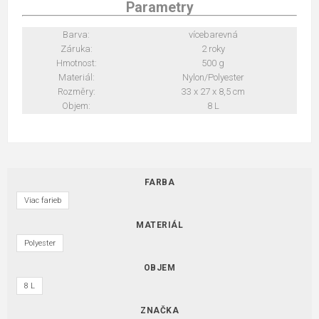
Parametry
Barva:
vícebarevná
Záruka:
2 roky
Hmotnost:
500 g
Materiál:
Nylon/Polyester
Rozměry:
33 x 27 x 8,5 cm
Objem:
8 L
FARBA
Viac farieb
MATERIÁL
Polyester
OBJEM
8 L
ZNAČKA