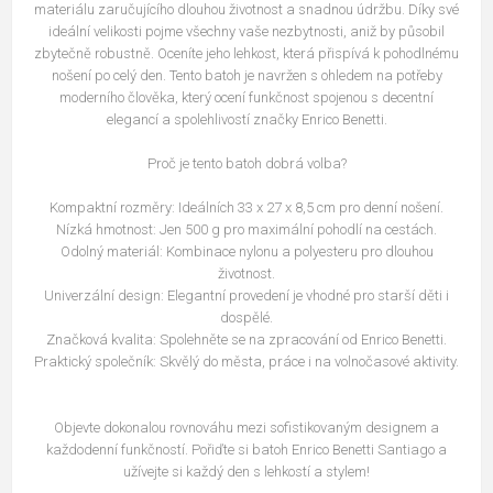
materiálu zaručujícího dlouhou životnost a snadnou údržbu. Díky své
ideální velikosti pojme všechny vaše nezbytnosti, aniž by působil
zbytečně robustně. Oceníte jeho lehkost, která přispívá k pohodlnému
nošení po celý den. Tento batoh je navržen s ohledem na potřeby
moderního člověka, který ocení funkčnost spojenou s decentní
elegancí a spolehlivostí značky Enrico Benetti.
Proč je tento batoh dobrá volba?
Kompaktní rozměry: Ideálních 33 x 27 x 8,5 cm pro denní nošení.
Nízká hmotnost: Jen 500 g pro maximální pohodlí na cestách.
Odolný materiál: Kombinace nylonu a polyesteru pro dlouhou
životnost.
Univerzální design: Elegantní provedení je vhodné pro starší děti i
dospělé.
Značková kvalita: Spolehněte se na zpracování od Enrico Benetti.
Praktický společník: Skvělý do města, práce i na volnočasové aktivity.
Objevte dokonalou rovnováhu mezi sofistikovaným designem a
každodenní funkčností. Pořiďte si batoh Enrico Benetti Santiago a
užívejte si každý den s lehkostí a stylem!