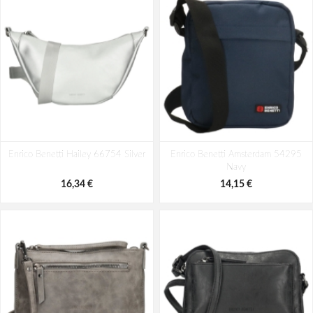
Enrico Benetti Toulouse 66169
Enrico Benetti Teddy Backpack Off-
Enrico Benetti Hailey 66754 Silver
Black
Enrico Benetti Amsterdam 54295
White
Navy
32,72 €
32,72 €
16,34 €
14,15 €