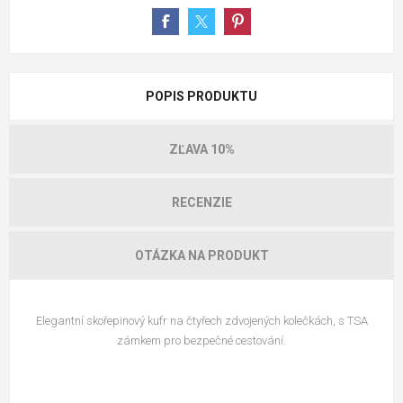
POPIS PRODUKTU
ZĽAVA 10%
RECENZIE
OTÁZKA NA PRODUKT
Elegantní skořepinový kufr na čtyřech zdvojených kolečkách, s TSA
zámkem pro bezpečné cestování.