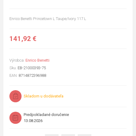
Enrico Benetti Princetown L Taupe/Ivory 117 L
141,92 €
Výrobca:
Enrico Benetti
Sku:
EB-21000393-75
EAN:
8714872396988
Skladom u dodávateľa
Predpokladané doručenie
13.08.2026