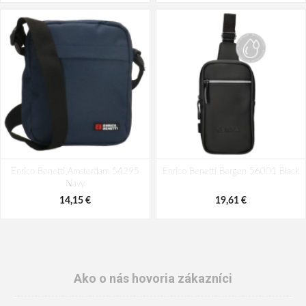
Enrico Benetti Amsterdam 54295
Enrico Benetti Bergen 56001 Black
Navy
14,15 €
19,61 €
Ako o nás hovoria zákazníci