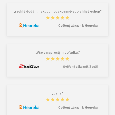
„rychlé dodání,nakupuji opakovaně-spolehlivý eshop“
★★★★★
★★★★★
Ověřený zákazník Heureka
Enrico Benetti Amsterdam 35328
Enrico Benetti Santiago 46214
Sky-blue 20 L
Burgundy 8 L
21,80 €
21,80 €
„Vše v naprostým pořádku.“
★★★★★
★★★★★
Ověřený zákazník Zboží
„cena“
★★★★★
★★★★★
Ověřený zákazník Heureka