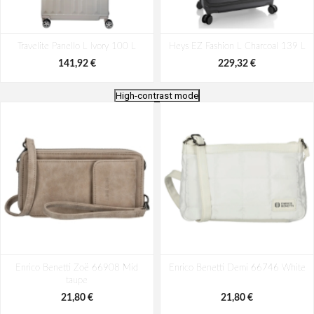
Travelite Panello L Ivory 100 L
Heys EZ Fashion L Charcoal 139 L
141,92 €
229,32 €
High-contrast mode
Travelite Skaii 4w L Anthracite
Travelite Viia 4w L Anthracite
Enrico Benetti Zoë 66908 Mid
91/98 L
Enrico Benetti Demi 66746 White
91/103 L
taupe
152,84 €
131,00 €
21,80 €
21,80 €