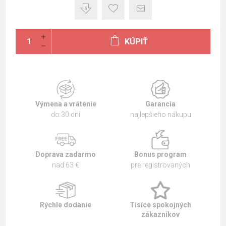
KÚPIŤ
Výmena a vrátenie
Garancia
do 30 dní
najlepšieho nákupu
Doprava zadarmo
Bonus program
nad 63 €
pre registrovaných
Rýchle dodanie
Tisíce spokojných
zákazníkov