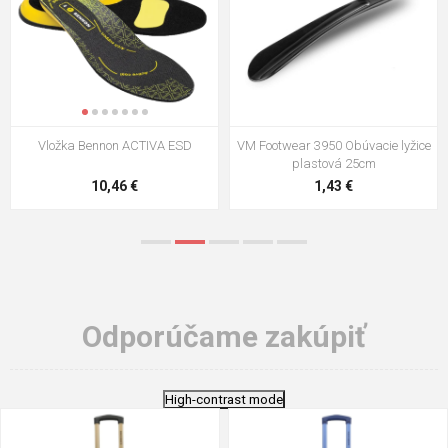
VM Footwear 3009 Vkladacia
VM Footwear 3102 Šnúrky ploché
stielka
5,21 €
0,79 €
Odporúčame zakúpiť
High-contrast mode