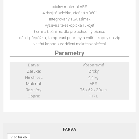
odolný materiál ABS
4 dvojitá kolečka, otočná o 360°
integrovaný TSA zámek
výsuvná teleskopická rukojeť
horní a boční madlo pro pohodlný přenos
dělící přepážka, kompresní popruhy a vnitřní kapsy na zip
vnitřní kapsa k oddělení mokrého oblečení
Parametry
Barva:
vícebarevná
Záruka:
2 roky
Hmotnost:
4,4 kg
Materiál:
ABS
Rozměry:
75 x 52 x 30 cm
Objem:
117 L
FARBA
Viac farieb