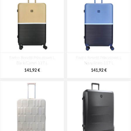
Enrico Benetti Princetown L
Enrico Benetti Princetown L
Black/Camel 117 L
Navy/Jeans 117 L
141,92 €
141,92 €