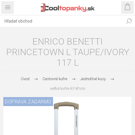
ENRICO BENETTI
PRINCETOWN L TAUPE/IVORY
117 L
Úvod
Cestovné kufre
Jednotlivé kusy
veľké kufre 67-81cm
DOPRAVA ZADARMO