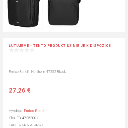
ĽUTUJEME - TENTO PRODUKT UŽ NIE JE K DISPOZÍCII
Enrico Benetti Northern 47252 Black
27,26 €
Výrobca:
Enrico Benetti
Sku:
EB-47252001
EAN:
8714872394571