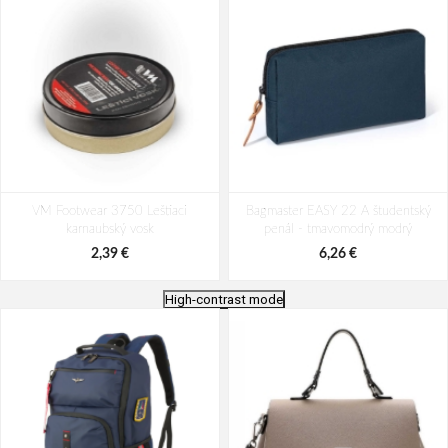
VM Footwear 3750 Leštiaci
Bagmaster EASY 22 A študentský
karnaubský vosk
penál - tmavomodrý modrý
2,39 €
6,26 €
High-contrast mode