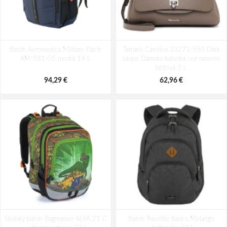
Batoh Aeronautica Militare Patch
Batoh Travelite Kick Off Multibag
Batoh Aeronautica Militare Patch
AM-580-05 modrá 22 L
Tamaris Carolina 33271-950 Dark
Rosé 35 l
AM-581-05 modrá 19 L
taupe Dámska kabelka cez rameno
98,49 €
49,10 €
béžová 5 L
94,29 €
62,96 €
Školský batoh Bagmaster ALFA 21 C
Batoh Travelite Basics Melange