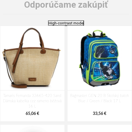
Odporúčame zakúpiť
High-contrast mode
Tamaris Fernanda 33665-420 Sand
Bagmaster GEN 20 B Školský batoh
Dámska kabelka cez rameno béžová
Blue / Green / Black 17 L
16 L
65,06 €
33,56 €