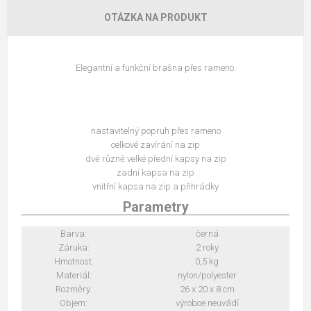
OTÁZKA NA PRODUKT
Elegantní a funkční brašna přes rameno.
nastavitelný popruh přes rameno
celkové zavírání na zip
dvě různě velké přední kapsy na zip
zadní kapsa na zip
vnitřní kapsa na zip a přihrádky
Parametry
Barva:
černá
Záruka:
2 roky
Hmotnost:
0,5 kg
Materiál:
nylon/polyester
Rozměry:
26 x 20 x 8 cm
Objem:
výrobce neuvádí