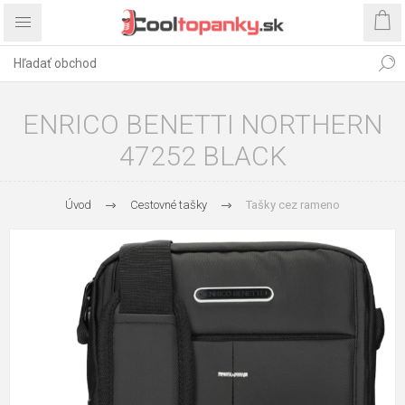
ENRICO BENETTI NORTHERN
47252 BLACK
Úvod
Cestovné tašky
Tašky cez rameno