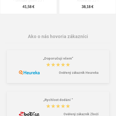
- dinosaur green 23 l
Anthracite 22 l
41,58 €
38,18 €
Ako o nás hovoria zákazníci
„Doporučuji všem“
★★★★★
★★★★★
Ověřený zákazník Heureka
Peňaženka Aeronautica Militare Flag
Travelite Umbria L Smoky Grey
AM-103-01 black
90/96 L
58,76 €
109,16 €
„Rychlost dodání “
★★★★★
★★★★★
Ověřený zákazník Zboží