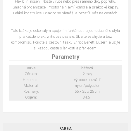
Flexibilní nošení: Noste v ruce nebo přes rameno díky popruhu.
Snadná organizace: Prostorná hlavní komora a praktické kapsy.
Lehká konstrukce: Snadno se přenáší a nezatíží vás na cestách.
Tato taška je dokonalým spojením funkčnosti a jednoduchého stylu
pro každého aktivního cestovatele. Sbalte se chytře a bez
kompromisů. Pořiďte si cestovní tašku Enrico Benetti Luzern a užijte
si každou cestu s lehkostí a přehledem!
Parametry
Barva:
béžová
Záruka:
2 roky
Hmotnost:
výrobce neuvádí
Materiál:
nylon/polyester
Rozměry:
55 x 25 x 25 cm
Objem:
34,5 l
FARBA