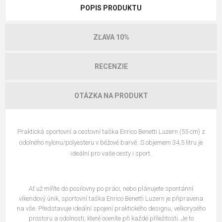
POPIS PRODUKTU
ZĽAVA 10%
RECENZIE
OTÁZKA NA PRODUKT
Praktická sportovní a cestovní taška Enrico Benetti Luzern (55 cm) z
odolného nylonu/polyesteru v béžové barvě. S objemem 34,5 litru je
ideální pro vaše cesty i sport.
Ať už míříte do posilovny po práci, nebo plánujete spontánní
víkendový únik, sportovní taška Enrico Benetti Luzern je připravena
na vše. Představuje ideální spojení praktického designu, velkorysého
prostoru a odolnosti, které oceníte při každé příležitosti. Je to