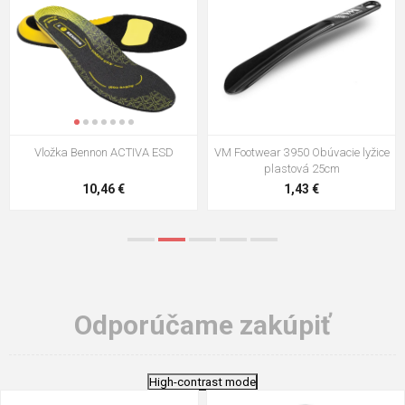
Vložka Bennon ACTIVA ESD
VM Footwear 3950 Obúvacie lyžice
plastová 25cm
10,46 €
1,43 €
Odporúčame zakúpiť
High-contrast mode