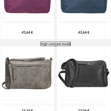
Travelite Corsiica Boarding Bag Pink
Travelite Corsiica Boarding Bag Blue
20 L
20 L
43,64 €
43,64 €
High-contrast mode
Travelite Corsiica Boarding Bag Fresh
Reisenthel Allrounder L Leo vanilla
Enrico Benetti Zoë 66907 Midgrey
Green 20 L
Enrico Benetti Zoë 66919 Black
30 L