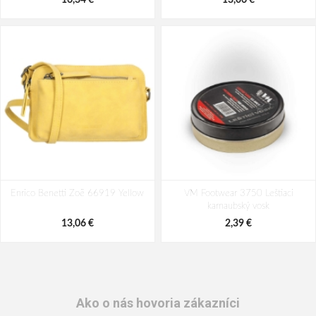
43,64 €
16,34 €
56,91 €
13,06 €
Enrico Benetti Zoë 66919 Yellow
VM Footwear 3750 Leštiaci
karnaubský vosk
13,06 €
2,39 €
Ako o nás hovoria zákazníci