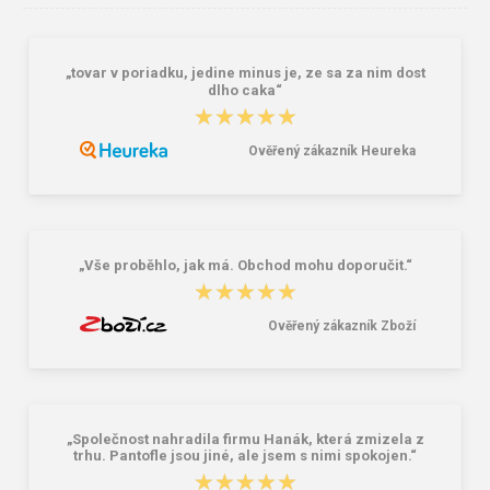
„tovar v poriadku, jedine minus je, ze sa za nim dost
dlho caka“
★★★★★
★★★★★
Ověřený zákazník Heureka
Bagmaster EASY 22 A študentský
Granite 5 21747-13 Slnečné
penál - tmavomodrý modrý
okuliare
6,26 €
16,00 €
„Vše proběhlo, jak má. Obchod mohu doporučit.“
★★★★★
★★★★★
Ověřený zákazník Zboží
„Společnost nahradila firmu Hanák, která zmizela z
trhu. Pantofle jsou jiné, ale jsem s nimi spokojen.“
★★★★★
★★★★★