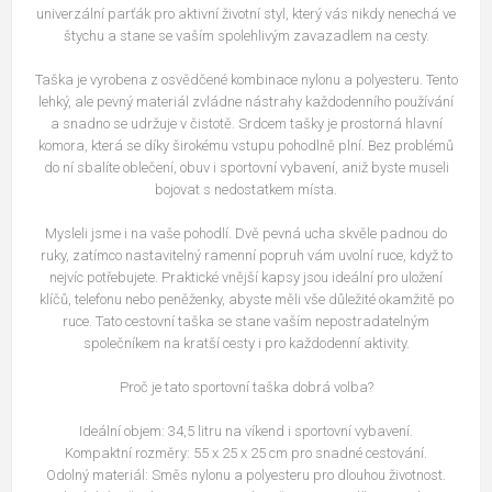
univerzální parťák pro aktivní životní styl, který vás nikdy nenechá ve
štychu a stane se vaším spolehlivým zavazadlem na cesty.
Taška je vyrobena z osvědčené kombinace nylonu a polyesteru. Tento
lehký, ale pevný materiál zvládne nástrahy každodenního používání
a snadno se udržuje v čistotě. Srdcem tašky je prostorná hlavní
komora, která se díky širokému vstupu pohodlně plní. Bez problémů
do ní sbalíte oblečení, obuv i sportovní vybavení, aniž byste museli
bojovat s nedostatkem místa.
Mysleli jsme i na vaše pohodlí. Dvě pevná ucha skvěle padnou do
ruky, zatímco nastavitelný ramenní popruh vám uvolní ruce, když to
nejvíc potřebujete. Praktické vnější kapsy jsou ideální pro uložení
klíčů, telefonu nebo peněženky, abyste měli vše důležité okamžitě po
ruce. Tato cestovní taška se stane vaším nepostradatelným
společníkem na kratší cesty i pro každodenní aktivity.
Proč je tato sportovní taška dobrá volba?
Ideální objem: 34,5 litru na víkend i sportovní vybavení.
Kompaktní rozměry: 55 x 25 x 25 cm pro snadné cestování.
Odolný materiál: Směs nylonu a polyesteru pro dlouhou životnost.