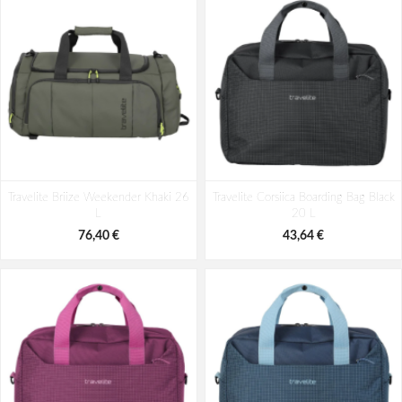
Travelite Briize Weekender Khaki 26
Travelite Corsiica Boarding Bag Black
L
20 L
76,40 €
43,64 €