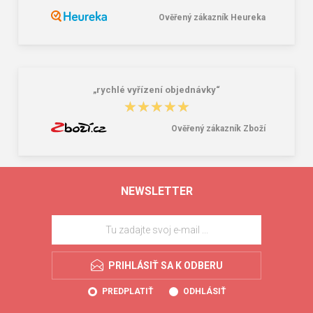
Ověřený zákazník Heureka
„rychlé vyřízení objednávky“
★★★★★
★★★★★
Ověřený zákazník Zboží
NEWSLETTER
PRIHLÁSIŤ SA K ODBERU
PREDPLATIŤ
ODHLÁSIŤ