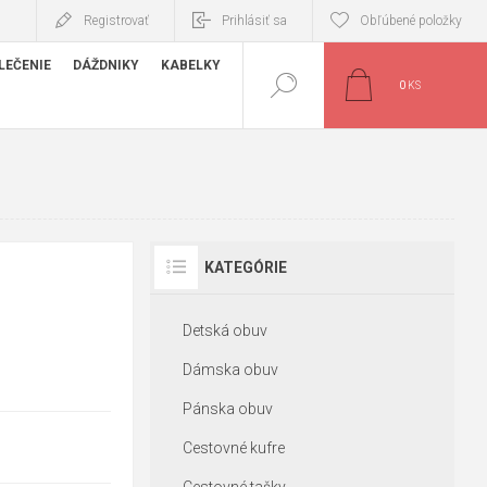
Registrovať
Prihlásiť sa
Obľúbené položky
LEČENIE
DÁŽDNIKY
KABELKY
0
KS
KATEGÓRIE
Detská obuv
Dámska obuv
Pánska obuv
Cestovné kufre