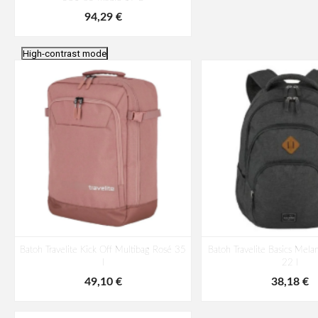
94,29 €
High-contrast mode
Batoh Travelite Kick Off Multibag Rosé 35
Batoh Travelite Basics Mela
l
22 l
49,10 €
38,18 €