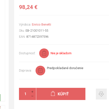
98,24 €
Výrobca:
Enrico Benetti
Sku:
EB-21001011-55
EAN:
8714872397596
Dostupnosť:
Nie je skladom
Predpokladané doručenie
Doprava:
KÚPIŤ