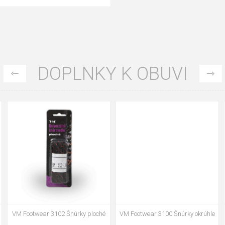
DOPLNKY K OBUVI
90cm
125cm
155cm
90cm
125cm
155cm
VM Footwear 3102 Šnúrky ploché
VM Footwear 3100 Šnúrky okrúhle