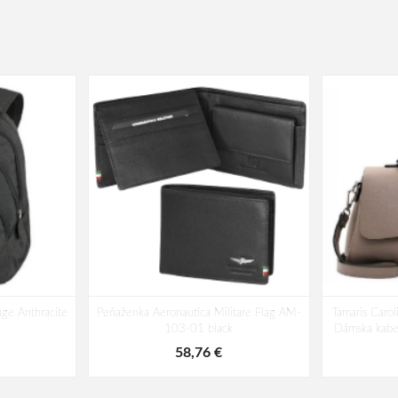
nge Anthracite
Peňaženka Aeronautica Militare Flag AM-
Tamaris Caro
103-01 black
Dámska kabe
58,76 €