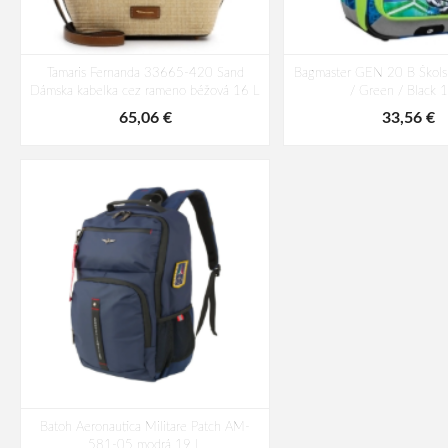
Tamaris Fernanda 33665-420 Sand
Bagmaster GEN 20 B Škols
Dámska kabelka cez rameno béžová 16 L
/ Green / Black 
65,06 €
33,56 €
Batoh Aeronautica Militare Patch AM-
581-05 modrá 19 L