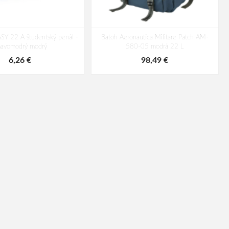
SY 22 A študentský penál -
Batoh Aeronautica Militare Patch AM-
mavomodrý modrý
580-05 modrá 22 L
6,26 €
98,49 €