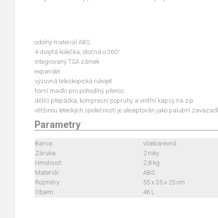
odolný materiál ABS
4 dvojitá kolečka, otočná o 360°
integrovaný TSA zámek
expandér
výsuvná teleskopická rukojeť
horní madlo pro pohodlný přenos
dělící přepážka, kompresní popruhy a vnitřní kapsy na zip
většinou leteckých společností je akceptován jako palubní zavazad
Parametry
Barva:
vícebarevná
Záruka:
2 roky
Hmotnost:
2,8 kg
Materiál:
ABS
Rozměry:
55 x 35 x 25 cm
Objem:
46 L