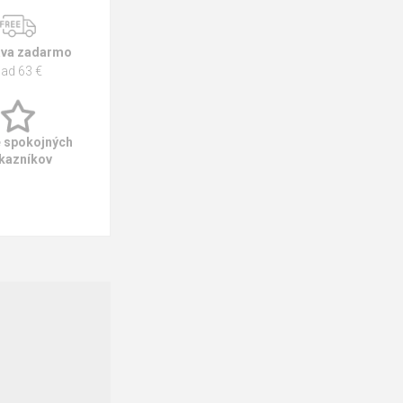
va zadarmo
ad 63 €
e spokojných
kazníkov