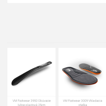
36-37
38-39
40-41
42-43
44-45
46-47
VM Footwear 3950 Obúvacie
VM Footwear 3009 Vkladacia
lyžice plastová 25cm
stielka