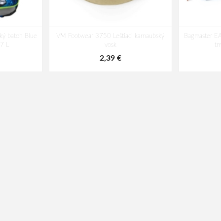
ký batoh Blue
VM Footwear 3750 Leštiaci karnaubský
Bagmaster EA
17 L
vosk
t
2,39 €