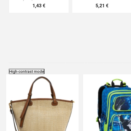
1,43 €
5,21 €
High-contrast mode