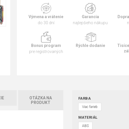
Výmena a vrátenie
Garancia
Dopra
do 30 dní
najlepšieho nákupu
n
Bonus program
Rýchle dodanie
Tisíc
zá
pre registrovaných
IE
OTÁZKA NA
FARBA
PRODUKT
Viac farieb
MATERIÁL
ABS