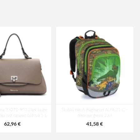
lina 33271-950 Dark taupe
Školský batoh Bagmaster ALFA 21 C -
lka cez rameno béžová 5 L
dinosaur green 23 l
62,96 €
41,58 €