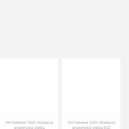
35
36
37
38
39
40
35
36
37
39
40
43
41
42
43
44
45
46
47
48
47
48
VM Footwear 3000 Vkladacia
VM Footwear 3002 Vkladacia
V
anatomická stielka
anatomická stielka ESD