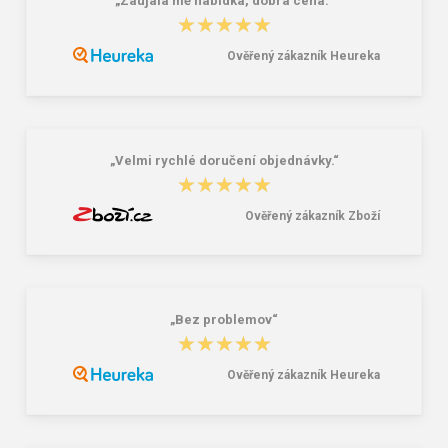
„Zaujala mě nabídka, dobrá cena.“
★★★★★
★★★★★
Ověřený zákazník Heureka
Granite 5 21747-13 Slnečné
Bagmaster SUPERNOVA 24 A
okuliare
studentský set – černobílý Černá 34
l
16,00 €
85,26 €
„Velmi rychlé doručení objednávky.“
★★★★★
★★★★★
Ověřený zákazník Zboží
„Bez problemov“
★★★★★
★★★★★
Ověřený zákazník Heureka