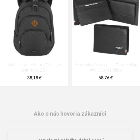
Batoh Travelite Basics Melange
Peňaženka Aeronautica Militare Flag
Anthracite 22 l
AM-103-01 black
38,18 €
58,76 €
Ako o nás hovoria zákazníci