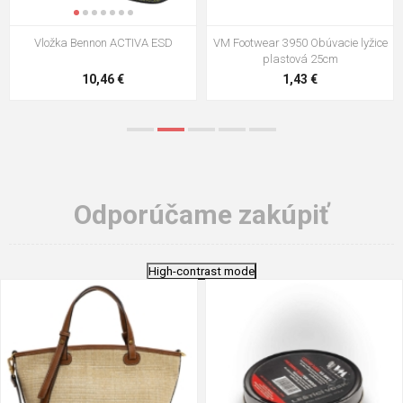
VM Footwear 3009 Vkladacia
VM Footwear 3102 Šnúrky ploché
stielka
5,21 €
0,79 €
Odporúčame zakúpiť
High-contrast mode