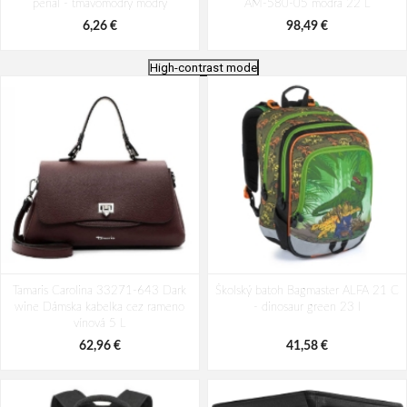
penál - tmavomodrý modrý
AM-580-05 modrá 22 L
6,26 €
98,49 €
High-contrast mode
Batoh Travelite Kick Off Multibag
Batoh Aeronautica Militare Patch
Tamaris Carolina 33271-643 Dark
Rosé 35 l
Školský batoh Bagmaster ALFA 21 C
AM-581-05 modrá 19 L
wine Dámska kabelka cez rameno
- dinosaur green 23 l
49,10 €
94,29 €
vínová 5 L
62,96 €
41,58 €