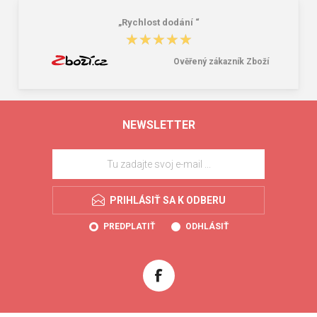
„Rychlost dodání “
★★★★★
★★★★★
Ověřený zákazník Zboží
NEWSLETTER
PRIHLÁSIŤ SA K ODBERU
PREDPLATIŤ
ODHLÁSIŤ