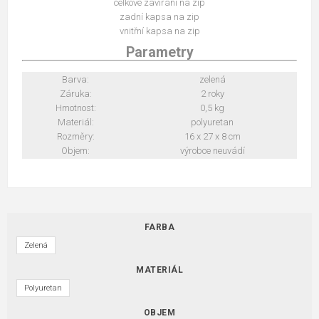
celkové zavírání na zip
zadní kapsa na zip
vnitřní kapsa na zip
Parametry
Barva:
zelená
Záruka:
2 roky
Hmotnost:
0,5 kg
Materiál:
polyuretan
Rozměry:
16 x 27 x 8 cm
Objem:
výrobce neuvádí
FARBA
Zelená
MATERIÁL
Polyuretan
OBJEM