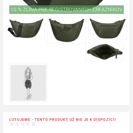
10 % ZĽAVA PRE REGISTROVANÝCH ZÁKAZNÍKOV
ĽUTUJEME - TENTO PRODUKT UŽ NIE JE K DISPOZÍCII