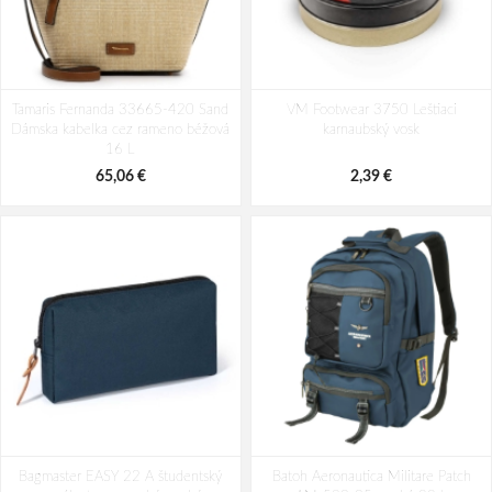
Tamaris Fernanda 33665-420 Sand
VM Footwear 3750 Leštiaci
Dámska kabelka cez rameno béžová
karnaubský vosk
16 L
65,06 €
2,39 €
Bagmaster EASY 22 A študentský
Batoh Aeronautica Militare Patch