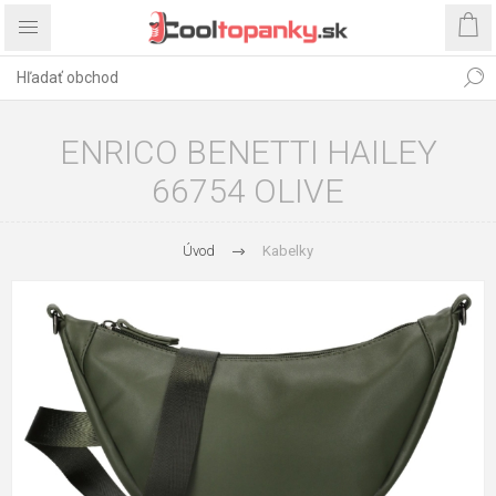
ENRICO BENETTI HAILEY
66754 OLIVE
Úvod
Kabelky