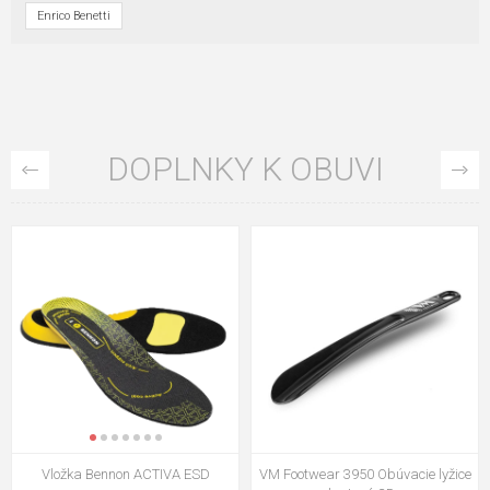
Enrico Benetti
DOPLNKY K OBUVI
VM Footwear 3009 Vkladacia
VM Footwear 3102 Šnúrky ploché