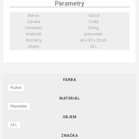
Parametry
Barva:
růžová
Záruka:
2 roky
Hmotnost:
0,8 kg
Materiál:
polyuretan
Rozměry:
40 x 30 x 20 cm
Objem:
24 L
FARBA
Ružová
MATERIÁL
Polyuretan
OBJEM
24 L
ZNAČKA