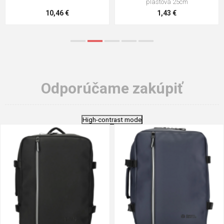
stielka
5,21 €
0,79 €
Odporúčame zakúpiť
High-contrast mode