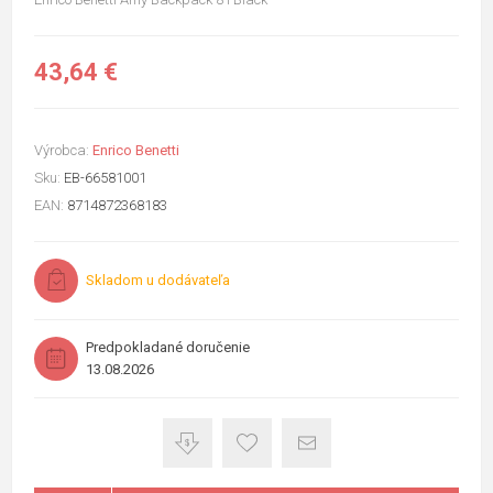
43,64 €
Výrobca:
Enrico Benetti
Sku:
EB-66581001
EAN:
8714872368183
Skladom u dodávateľa
Predpokladané doručenie
13.08.2026