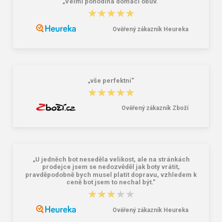
„Velmi pohodlná domácí obuv.“
★★★★★
★★★★★
Ověřený zákazník Heureka
VM Footwear 3750 Leštiaci
Bagmaster EASY 22 A študentský
karnaubský vosk
penál - tmavomodrý modrý
2,39 €
6,26 €
„vše perfektní“
★★★★★
★★★★★
Ověřený zákazník Zboží
„U jedněch bot neseděla velikost, ale na stránkách
prodejce jsem se nedozvěděl jak boty vrátit,
pravděpodobně bych musel platit dopravu, vzhledem k
ceně bot jsem to nechal být.“
★★★★★
★★★★★
Ověřený zákazník Heureka