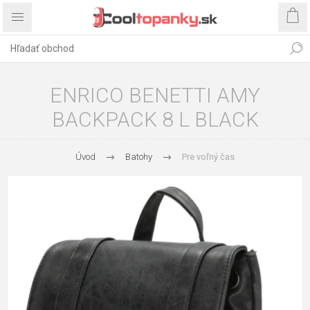
ENRICO BENETTI AMY
BACKPACK 8 L BLACK
Úvod
Batohy
Pre voľný čas