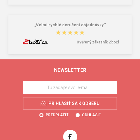
„Velmi rychlé doručení objednávky.“
★★★★★
★★★★★
Ověřený zákazník Zboží
NEWSLETTER
PRIHLÁSIŤ SA K ODBERU
PREDPLATIŤ
ODHLÁSIŤ