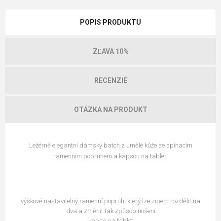
POPIS PRODUKTU
ZĽAVA 10%
RECENZIE
OTÁZKA NA PRODUKT
Ležérně elegantní dámský batoh z umělé kůže se spínacím
ramenním popruhem a kapsou na tablet.
výškově nastavitelný ramenní popruh, který lze zipem rozdělit na
dva a změnit tak způsob nošení
kapsa na tablet