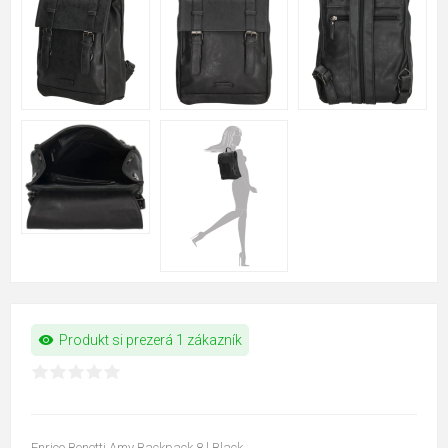
visibility
Produkt si prezerá 1 zákazník
Enrico Benetti Amy Backpack 8 l Black