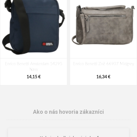
Enrico Benetti Amsterdam 54295
Enrico Benetti Zoë 66907 Midgrey
Navy
14,15 €
16,34 €
Ako o nás hovoria zákazníci