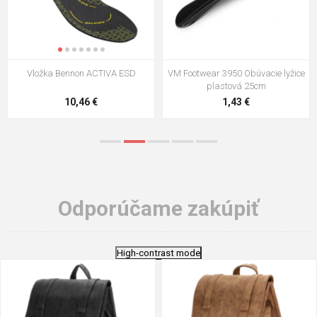
VM Footwear 3009 Vkladacia
VM Footwear 3102 Šnúrky ploché
stielka
5,21 €
0,79 €
Odporúčame zakúpiť
High-contrast mode