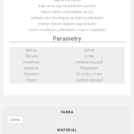
kapsa na zip na zádovém panelu
hlavní oddíl uzavíratelný na zip
celkové zavírání klopou se dvěma přezkami
interiér členěn dalšími kapsičkami
vrchní madlo pro přenášení v ruce či zavěšení
Parametry
Barva:
černá
Záruka:
2 roky
Hmotnost:
výrobce neuvádí
Materiál:
Polyuretan
Rozměry:
31 x 24 x 11 cm
Objem:
výrobce neuvádí
FARBA
Čierna
MATERIÁL