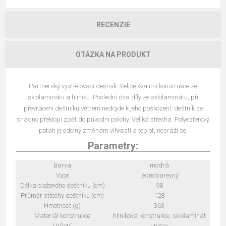
RECENZIE
OTÁZKA NA PRODUKT
Partnerský vystřelovací deštník. Velice kvalitní konstrukce ze
sklolaminátu a hliníku. Poslední dva díly ze sklolaminátu, při
převrácení deštníku větrem nedojde k jeho poškození, deštník se
snadno překlopí zpět do původní polohy. Veliká střecha. Polyesterový
potah je odolný změnám vlhkosti a teplot, nesráží se.
Parametry:
Barva
modrá
Vzor
jednobarevný
Délka složeného deštníku (cm)
98
Průměr střechy deštníku (cm)
128
Hmotnost (g)
363
Materiál konstrukce
hliníková konstrukce, sklolaminát
Určení
unisex