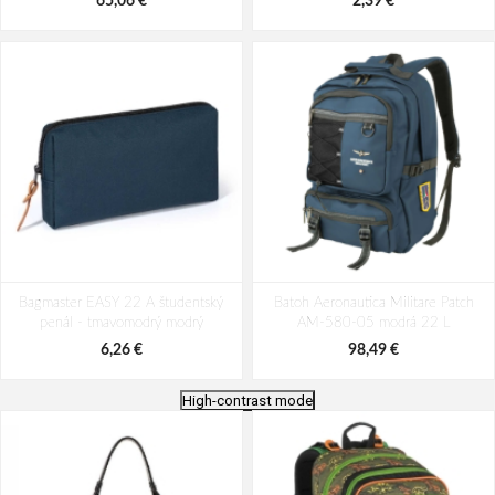
65,06 €
2,39 €
Bagmaster EASY 22 A študentský
Batoh Aeronautica Militare Patch
penál - tmavomodrý modrý
AM-580-05 modrá 22 L
6,26 €
98,49 €
High-contrast mode