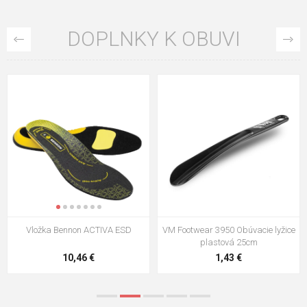
DOPLNKY K OBUVI
VM Footwear 3009 Vkladacia
VM Footwear 3102 Šnúrky ploché
stielka
5,21 €
0,79 €