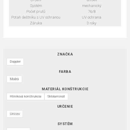
Systém
mechanický
Počet prutů
76/8
Potah deštníku s UV ochranou
UV ochrana
Záruka
3 roky
ZNAČKA
Doppler
FARBA
Modrá
MATERIÁL KONŠTRUKCIE
Hliníková konštrukcia
Sklolaminát
URČENIE
Unisex
SYSTÉM