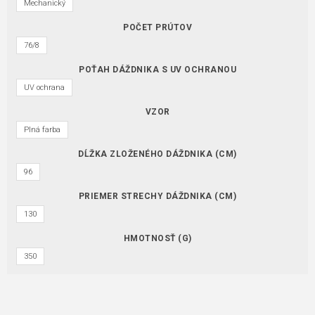
Mechanický
POČET PRÚTOV
76/8
POŤAH DÁŽDNIKA S UV OCHRANOU
UV ochrana
VZOR
Plná farba
DĹŽKA ZLOŽENÉHO DÁŽDNIKA (CM)
96
PRIEMER STRECHY DÁŽDNIKA (CM)
130
HMOTNOSŤ (G)
350