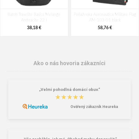
Batoh Travelite Basics Melange
Peňaženka Aeronautica Militare Flag
Anthracite 22 l
AM-103-01 black
38,18 €
58,76 €
Ako o nás hovoria zákazníci
„Velmi pohodlná domácí obuv.“
★★★★★
★★★★★
Ověřený zákazník Heureka
Granite 5 21747-13 Slnečné
Bagmaster SUPERNOVA 24 A
okuliare
studentský set – černobílý Černá 34
l
16,00 €
85,26 €