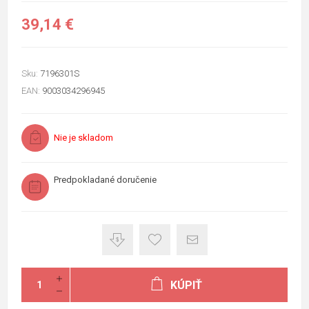
39,14 €
Sku:
7196301S
EAN:
9003034296945
Nie je skladom
Predpokladané doručenie
KÚPIŤ