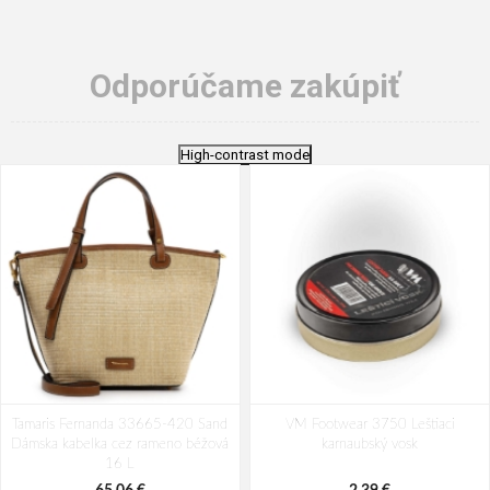
Odporúčame zakúpiť
High-contrast mode
Tamaris Fernanda 33665-420 Sand
VM Footwear 3750 Leštiaci
Dámska kabelka cez rameno béžová
karnaubský vosk
16 L