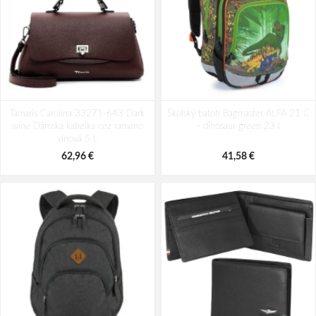
Batoh Travelite Kick Off Multibag
Batoh Aeronautica Militare Patch
Tamaris Carolina 33271-643 Dark
Rosé 35 l
Školský batoh Bagmaster ALFA 21 C
AM-581-05 modrá 19 L
wine Dámska kabelka cez rameno
- dinosaur green 23 l
49,10 €
94,29 €
vínová 5 L
62,96 €
41,58 €