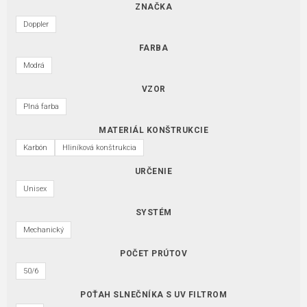
ZNAČKA
Doppler
FARBA
Modrá
VZOR
Plná farba
MATERIÁL KONŠTRUKCIE
Karbón
Hliníková konštrukcia
URČENIE
Unisex
SYSTÉM
Mechanický
POČET PRÚTOV
50/6
POŤAH SLNEČNÍKA S UV FILTROM