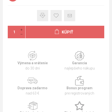
KÚPIŤ
Výmena a vrátenie
Garancia
do 30 dní
najlepšieho nákupu
Doprava zadarmo
Bonus program
nad 63 €
pre registrovaných