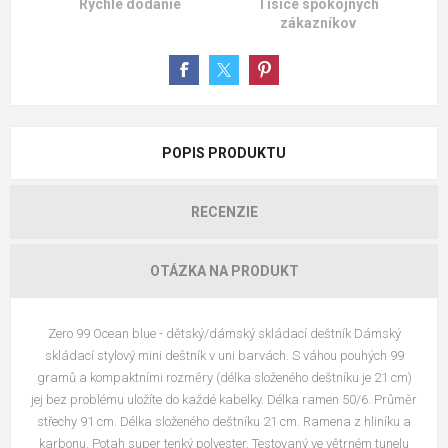
Rýchle dodanie
Tisíce spokojných
zákazníkov
POPIS PRODUKTU
RECENZIE
OTÁZKA NA PRODUKT
Zero 99 Ocean blue - dětský/dámský skládací deštník Dámský
skládací stylový mini deštník v uni barvách. S váhou pouhých 99
gramů a kompaktními rozměry (délka složeného deštníku je 21 cm)
jej bez problému uložíte do každé kabelky. Délka ramen 50/6. Průměr
střechy 91 cm. Délka složeného deštníku 21 cm. Ramena z hliníku a
karbonu. Potah super tenký polyester. Testovaný ve větrném tunelu