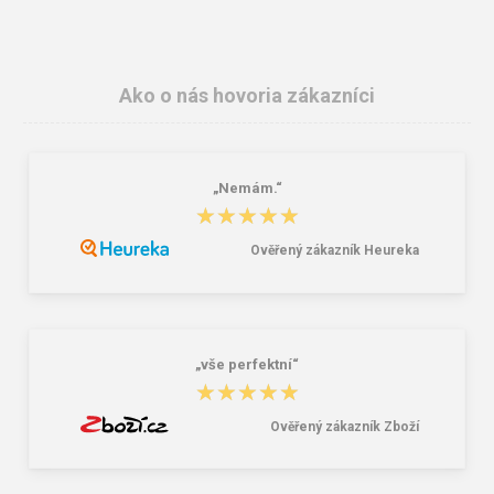
Ako o nás hovoria zákazníci
„Nemám.“
★★★★★
★★★★★
Ověřený zákazník Heureka
Peňaženka Aeronautica Militare Flag
Bagmaster SUPERNOVA 24 A
AM-103-01 black
studentský set – černobílý Černá 34
l
58,76 €
85,26 €
„vše perfektní“
★★★★★
★★★★★
Ověřený zákazník Zboží