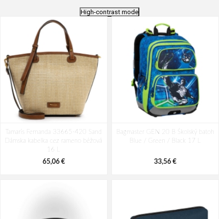
High-contrast mode
Tamaris Fernanda 33665-420 Sand
Bagmaster GEN 20 B Školský batoh
Dámska kabelka cez rameno béžová
Blue / Green / Black 17 L
16 L
65,06 €
33,56 €