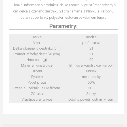
80 km/h. Informace o produktu: délka ramen 50/6 průměr střechy 91
cm délka složeného deštníku 21 cm ramena z hliníku a karbonu
potah supertenký polyester testován ve větrném tunelu
Parametry:
Barva
modrá
Vzor
plná barva
Délka složeného deštníku (cm)
21
Průměr střechy deštníku (cm)
91
Hmotnost (g)
99
Materiál konstrukce
hliníková konstrukce, karbon
Určení
unisex
Systém
mechanický
Počet prutů
50/6
Potah slunečníku s UV filtrem
50+
Záruka
3 roky
Vlastnosti a funkce
Odolný povětrnostním vlivům