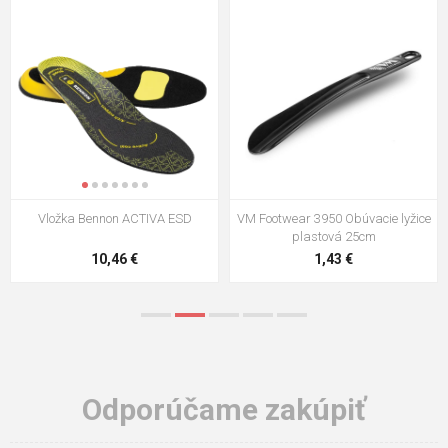
VM Footwear 3009 Vkladacia
VM Footwear 3102 Šnúrky ploché
stielka
5,21 €
0,79 €
Odporúčame zakúpiť