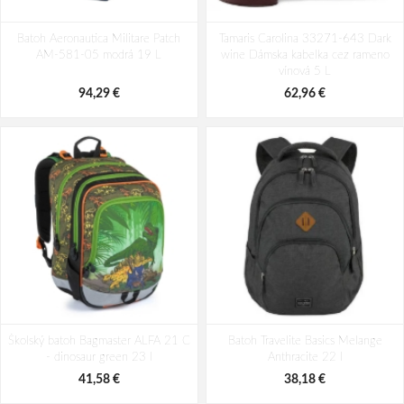
Batoh Aeronautica Militare Patch
Batoh Travelite Kick Off Multibag
Batoh Aeronautica Militare Patch
AM-580-05 modrá 22 L
Tamaris Carolina 33271-643 Dark
Rosé 35 l
AM-581-05 modrá 19 L
wine Dámska kabelka cez rameno
98,49 €
49,10 €
vínová 5 L
94,29 €
62,96 €
Školský batoh Bagmaster ALFA 21 C
Batoh Travelite Basics Melange
- dinosaur green 23 l
Anthracite 22 l
41,58 €
38,18 €