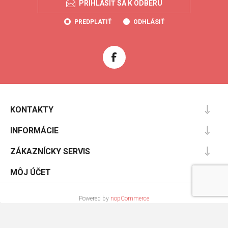
PRIHLÁSIŤ SA K ODBERU
PREDPLATIŤ
ODHLÁSIŤ
KONTAKTY
INFORMÁCIE
ZÁKAZNÍCKY SERVIS
MÔJ ÚČET
Powered by
nopCommerce
Designed by
Nop-Templates.com
Copyright © 2026 Cooltopanky.sk. Všetky práva vyhradené.