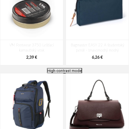
VM Footwear 3750 Leštiaci
Bagmaster EASY 22 A študentský
karnaubský vosk
penál - tmavomodrý modrý
2,39 €
6,26 €
High-contrast mode