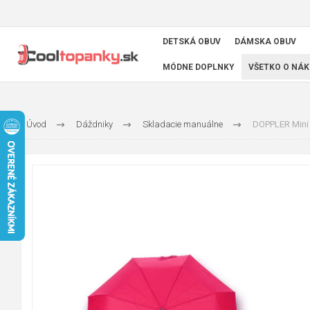
DETSKÁ OBUV
DÁMSKA OBUV
MÓDNE DOPLNKY
VŠETKO O NÁK
Úvod
Dáždniky
Skladacie manuálne
DOPPLER Mini 