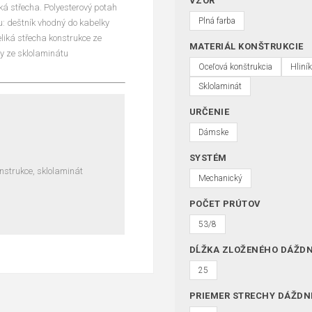
VZOR
ká střecha. Polyesterový potah
Plná farba
u: deštník vhodný do kabelky
eliká střecha konstrukce ze
MATERIÁL KONŠTRUKCIE
ly ze sklolaminátu
Oceľová konštrukcia
Hliní
Sklolaminát
URČENIE
Dámske
SYSTÉM
onstrukce, sklolaminát
Mechanický
POČET PRÚTOV
53/8
DĹŽKA ZLOŽENÉHO DÁŽDN
25
PRIEMER STRECHY DÁŽDN