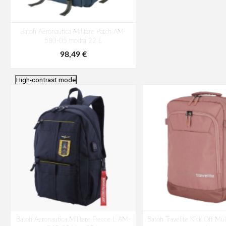
Batoh Aeronautica Militare Patch AM-
580-05 modrá 22 L
98,49 €
High-contrast mode
Batoh Aeronautica Militare Frecce L AM-
Batoh Travelite Kick Off Mu