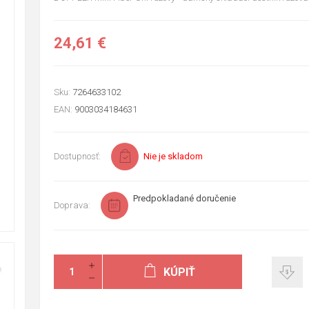
24,61 €
Sku:
7264633102
EAN:
9003034184631
Dostupnosť:
Nie je skladom
Predpokladané doručenie
Doprava:
KÚPIŤ