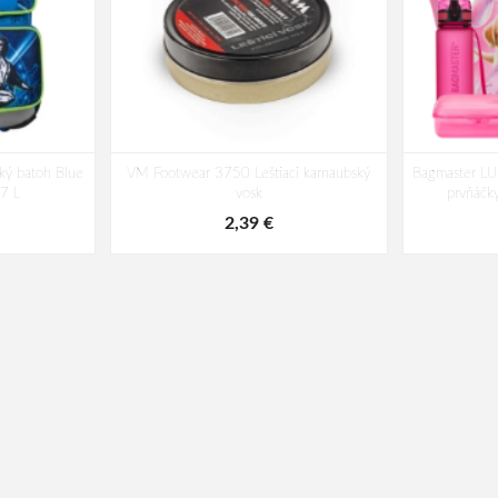
ký batoh Blue
VM Footwear 3750 Leštiaci karnaubský
Bagmaster LUM
17 L
vosk
prvňáčk
2,39 €