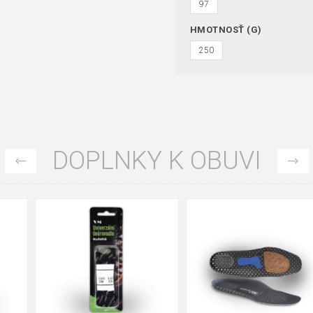
97
HMOTNOSŤ (G)
250
DOPLNKY K OBUVI
35
36
37
39
40
43
47
48