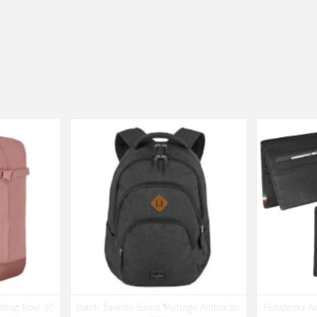
ltibag Rosé 35
Batoh Travelite Basics Melange Anthracite
Peňaženka Ae