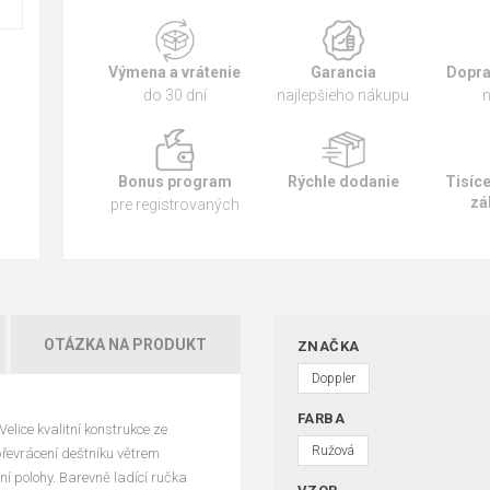
Výmena a vrátenie
Garancia
Dopra
do 30 dní
najlepšieho nákupu
n
Bonus program
Rýchle dodanie
Tisíc
zá
pre registrovaných
OTÁZKA NA PRODUKT
ZNAČKA
Doppler
FARBA
elice kvalitní konstrukce ze
Ružová
 převrácení deštníku větrem
ní polohy. Barevně ladící ručka