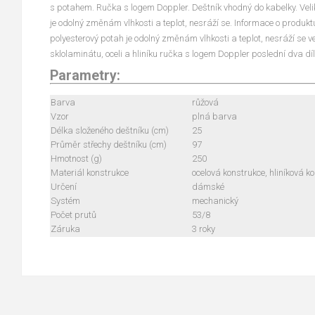
s potahem. Ručka s logem Doppler. Deštník vhodný do kabelky. Veli
je odolný změnám vlhkosti a teplot, nesráží se. Informace o produkt
polyesterový potah je odolný změnám vlhkosti a teplot, nesráží se v
sklolaminátu, oceli a hliníku ručka s logem Doppler poslední dva dí
Parametry:
Barva
růžová
Vzor
plná barva
Délka složeného deštníku (cm)
25
Průměr střechy deštníku (cm)
97
Hmotnost (g)
250
Materiál konstrukce
ocelová konstrukce, hliníková k
Určení
dámské
Systém
mechanický
Počet prutů
53/8
Záruka
3 roky