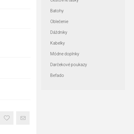
Cestovné tašky
Batohy
Oblečenie
Dáždniky
Kabelky
Módne doplnky
Darčekové poukazy
Befado