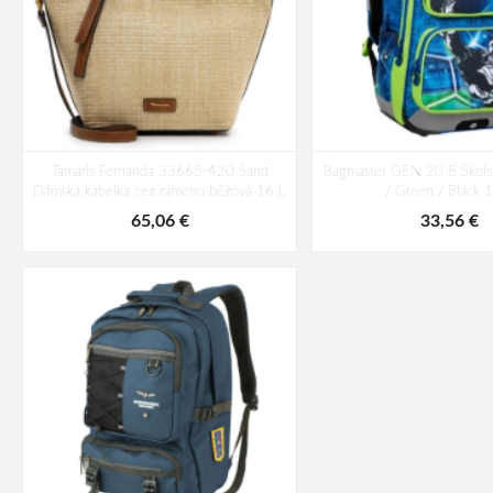
Tamaris Fernanda 33665-420 Sand
Bagmaster GEN 20 B Škols
Dámska kabelka cez rameno béžová 16 L
/ Green / Black 
65,06 €
33,56 €