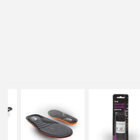
90cm
125cm
155cm
35
36
37
38
39
40
41
42
43
44
45
46
47
48