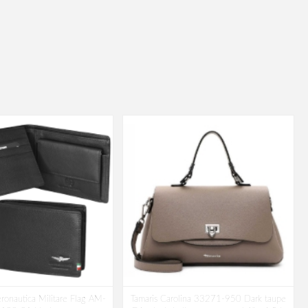
ronautica Militare Flag AM-
Tamaris Carolina 33271-950 Dark taupe