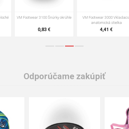
VM Footwear 3002 Vkladacia
VM Footwear 3900 Čistiaca huba
anatomická stielka ESD
na obuv
3,57 €
1,64 €
Odporúčame zakúpiť