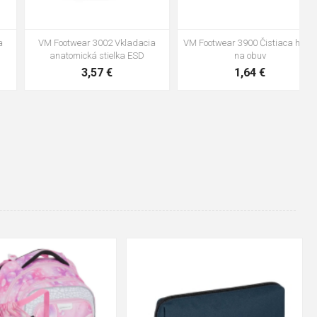
VM Footwear 3600 Impregnace
Vložka Bennon ABSORBA XTR
water stop
ESD
10,04 €
4,16 €