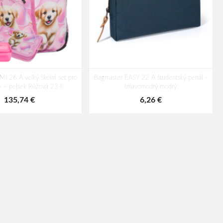
I 26 A velký školní set pro
Bagmaster EASY 22 A študentský penál -
y – pejsek Růžová 23 l
tmavomodrý modrý
135,74 €
6,26 €