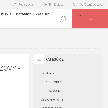
Registrovať
Prihlásiť sa
Obľúbené položky
LEČENIE
DÁŽDNIKY
KABELKY
0
KS
KATEGÓRIE
ŽOVÝ -
Detská obuv
K
Dámska obuv
Pánska obuv
Cestovné kufre