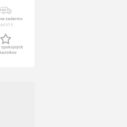
va zadarmo
ad 63 €
e spokojných
kazníkov