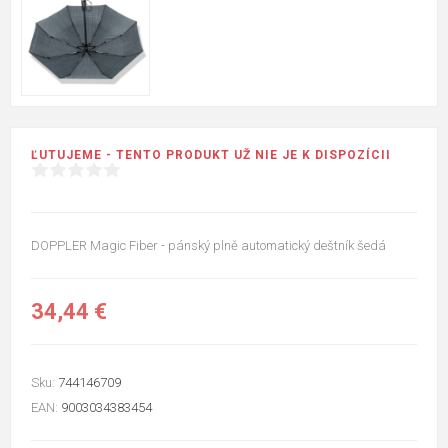
ĽUTUJEME - TENTO PRODUKT UŽ NIE JE K DISPOZÍCII
DOPPLER Magic Fiber - pánský plně automatický deštník šedá
34,44 €
Sku:
744146709
EAN:
9003034383454