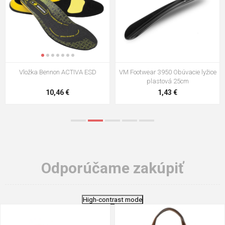
VM Footwear 3009 Vkladacia
VM Footwear 3102 Šnúrky ploché
stielka
5,21 €
0,79 €
Odporúčame zakúpiť
High-contrast mode