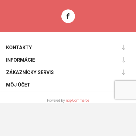
KONTAKTY
INFORMÁCIE
ZÁKAZNÍCKY SERVIS
MÔJ ÚČET
Powered by
nopCommerce
Designed by
Nop-Templates.com
Copyright © 2026 Cooltopanky.sk. Všetky práva vyhradené.