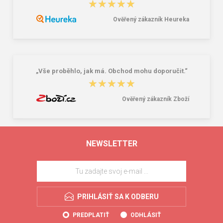
★★★★★
★★★★★
Ověřený zákazník Heureka
„Vše proběhlo, jak má. Obchod mohu doporučit.“
★★★★★
★★★★★
Ověřený zákazník Zboží
NEWSLETTER
PRIHLÁSIŤ SA K ODBERU
PREDPLATIŤ
ODHLÁSIŤ