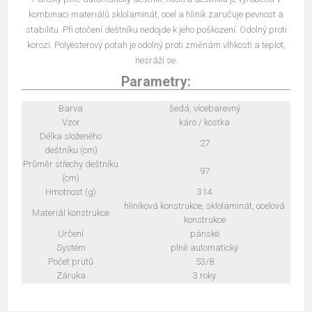
kombinaci materiálů sklolaminát, ocel a hliník zaručuje pevnost a
stabilitu. Při otočení deštníku nedojde k jeho poškození. Odolný proti
korozi. Polyesterový potah je odolný proti změnám vlhkosti a teplot,
nesráží se.
Parametry:
Barva
šedá, vícebarevný
Vzor
káro / kostka
Délka složeného
27
deštníku (cm)
Průměr střechy deštníku
97
(cm)
Hmotnost (g)
314
hliníková konstrukce, sklolaminát, ocelová
Materiál konstrukce
konstrukce
Určení
pánské
Systém
plně automatický
Počet prutů
53/8
Záruka
3 roky