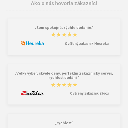
Ako o nás hovoria zákazníci
„Som spokojná, rýchle dodanie.“
★★★★★
★★★★★
Ověřený zákazník Heureka
Batoh Travelite Basics Melange
Peňaženka Aeronautica Militare Flag
Anthracite 22 l
AM-103-01 black
38,18 €
58,76 €
„Velký výběr, skvělé ceny, perfektní zákaznický servis,
rychlost dodání “
★★★★★
★★★★★
Ověřený zákazník Zboží
„rychlost“