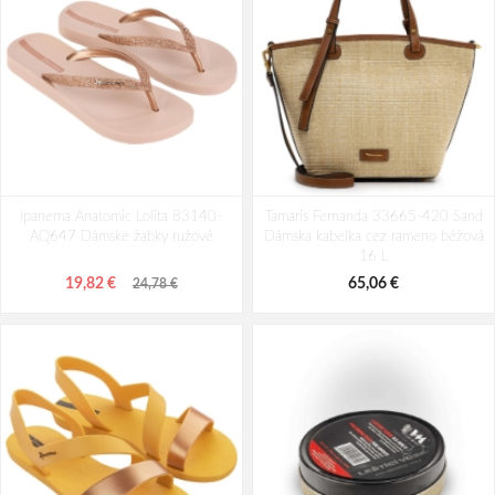
Ipanema Anatomic Lolita 83140-
Tamaris Fernanda 33665-420 Sand
AQ647 Dámske žabky ružové
Dámska kabelka cez rameno béžová
16 L
19,82 €
65,06 €
24,78 €