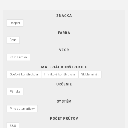
ZNAČKA
Doppler
FARBA
Šedá
VZOR
Káro / kocka
MATERIÁL KONŠTRUKCIE
Oceľová konštrukcia
Hliníková konštrukcia
Sklolaminát
URČENIE
Pánske
SYSTÉM
Plne automatický
POČET PRÚTOV
53/8