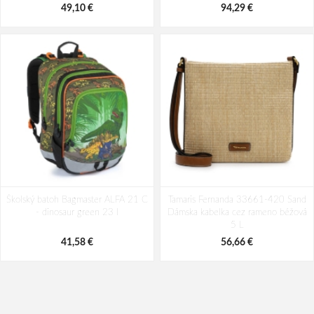
49,10 €
94,29 €
Školský batoh Bagmaster ALFA 21 C
Tamaris Fernanda 33661-420 Sand
- dinosaur green 23 l
Dámska kabelka cez rameno béžová
5 L
41,58 €
56,66 €