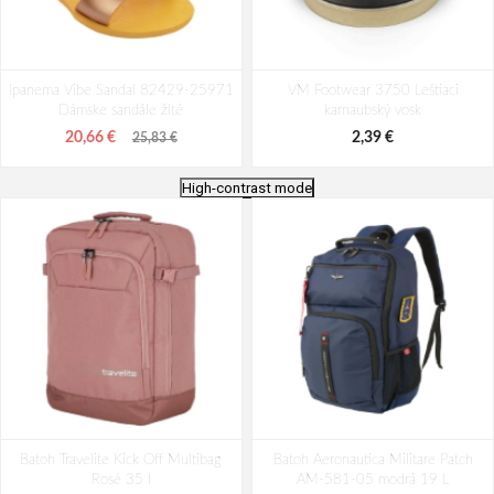
Ipanema Vibe Sandal 82429-25971
VM Footwear 3750 Leštiaci
Dámske sandále žlté
karnaubský vosk
20,66 €
2,39 €
25,83 €
High-contrast mode
Bagmaster EASY 22 A študentský
Batoh Aeronautica Militare Patch
Batoh Travelite Kick Off Multibag
penál - tmavomodrý modrý
Batoh Aeronautica Militare Patch
AM-580-05 modrá 22 L
Rosé 35 l
AM-581-05 modrá 19 L
6,26 €
98,49 €