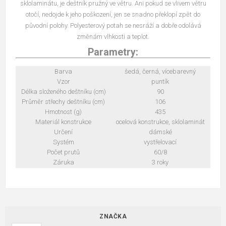
sklolaminátu, je deštník pružný ve větru. Ani pokud se vlivem větru
otočí, nedojde k jeho poškození, jen se snadno překlopí zpět do
původní polohy. Polyesterový potah se nesráží a dobře odolává
změnám vlhkosti a teplot.
Parametry:
Barva
šedá, černá, vícebarevný
Vzor
puntík
Délka složeného deštníku (cm)
90
Průměr střechy deštníku (cm)
106
Hmotnost (g)
435
Materiál konstrukce
ocelová konstrukce, sklolaminát
Určení
dámské
Systém
vystřelovací
Počet prutů
60/8
Záruka
3 roky
ZNAČKA