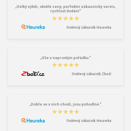
„Velký výběr, skvělé ceny, perfektní zákaznický servis,
rychlost dodání“
★★★★★
★★★★★
Ověřený zákazník Heureka
Tamaris Carolina 33271-950 Dark
Školský batoh Bagmaster ALFA 21 C
taupe Dámska kabelka cez rameno
- dinosaur green 23 l
béžová 5 L
62,96 €
41,58 €
„Vše v naprostým pořádku.“
★★★★★
★★★★★
Ověřený zákazník Zboží
„Dobře se v nich chodí, jsou pohodlné.“
★★★★★
★★★★★
Ověřený zákazník Heureka