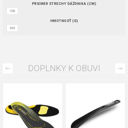
PRIEMER STRECHY DÁŽDNIKA (CM)
106
HMOTNOSŤ (G)
435
DOPLNKY K OBUVI