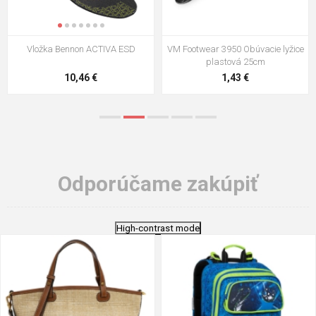
VM Footwear 3009 Vkladacia
VM Footwear 3102 Šnúrky ploché
stielka
5,21 €
0,79 €
Odporúčame zakúpiť
High-contrast mode