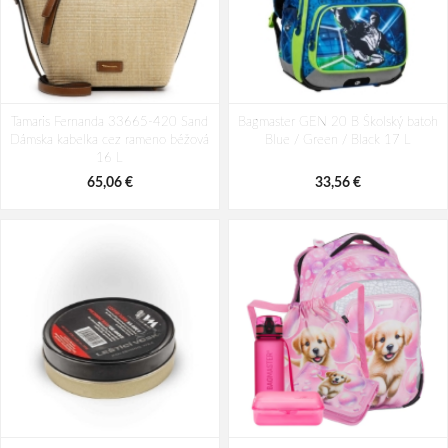
Tamaris Fernanda 33665-420 Sand
Bagmaster GEN 20 B Školský batoh
Dámska kabelka cez rameno béžová
Blue / Green / Black 17 L
16 L
65,06 €
33,56 €