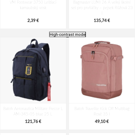
VM Footwear 3750 Leštiaci
Bagmaster LUMI 26 A velký školní
karnaubský vosk
set pro prvňáčky – pejsek Růžová 23
l
2,39 €
135,74 €
High-contrast mode
Bagmaster EASY 22 A študentský
Batoh Aeronautica Militare Patch
Batoh Aeronautica Militare Frecce L
penál - tmavomodrý modrý
Batoh Travelite Kick Off Multibag
AM-580-05 modrá 22 L
AM-345-05 blue 25 L
Rosé 35 l
6,26 €
98,49 €
121,76 €
49,10 €