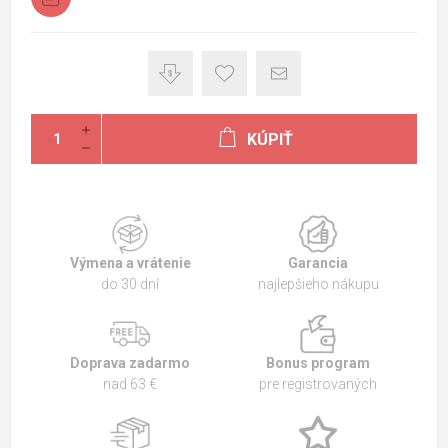
KÚPIŤ
Výmena a vrátenie
Garancia
do 30 dní
najlepšieho nákupu
Doprava zadarmo
Bonus program
nad 63 €
pre registrovaných