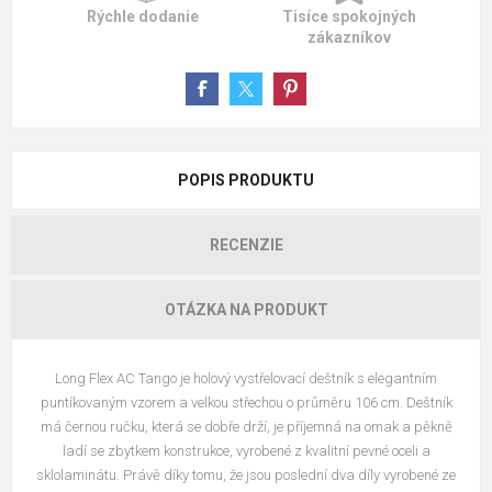
Rýchle dodanie
Tisíce spokojných
zákazníkov
POPIS PRODUKTU
RECENZIE
OTÁZKA NA PRODUKT
Long Flex AC Tango je holový vystřelovací deštník s elegantním
puntíkovaným vzorem a velkou střechou o průměru 106 cm. Deštník
má černou ručku, která se dobře drží, je příjemná na omak a pěkně
ladí se zbytkem konstrukce, vyrobené z kvalitní pevné oceli a
sklolaminátu. Právě díky tomu, že jsou poslední dva díly vyrobené ze