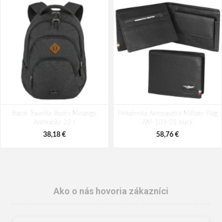
Batoh Travelite Basics Melange
Peňaženka Aeronautica Militare Flag
Anthracite 22 l
AM-103-01 black
38,18 €
58,76 €
Ako o nás hovoria zákazníci