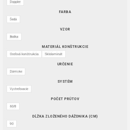
Doppler
FARBA
Šedá
VZOR
Bodka
MATERIÁL KONŠTRUKCIE
Oceľová konštrukcia
Sklolaminát
URČENIE
Dámske
SYSTÉM
Vystreľovacie
POČET PRÚTOV
60/8
DĹŽKA ZLOŽENÉHO DÁŽDNIKA (CM)
90