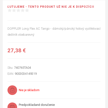
ĽUTUJEME - TENTO PRODUKT UŽ NIE JE K DISPOZÍCII
DOPPLER Long Flex AC Tango - dámský/pánský holový vystřelovací
deštník vícebarevný
27,38 €
Sku:
740765TA04
EAN:
9003034149319
Nie je skladom
Predpokladané doručenie