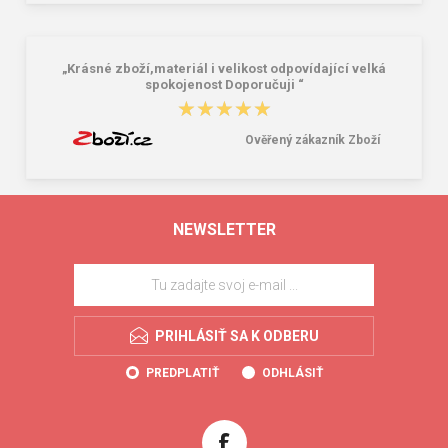
„Krásné zboží,materiál i velikost odpovídající velká
spokojenost Doporučuji “
★★★★★
★★★★★
Ověřený zákazník Zboží
NEWSLETTER
PRIHLÁSIŤ SA K ODBERU
PREDPLATIŤ
ODHLÁSIŤ