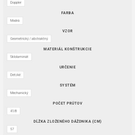
Doppler
FARBA
Modrá
VZOR
Geometrický / abstraktný
MATERIÁL KONŠTRUKCIE
Sklolaminát
URČENIE
Detské
SYSTÉM
Mechanický
POČET PRÚTOV
41/8
DĹŽKA ZLOŽENÉHO DÁŽDNIKA (CM)
57