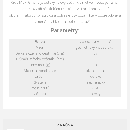
Kids Maxi Giraffe je dětský holový deštník s motivem veselých žiraf,
které rozzáří oči klukům i holkám. Má pružnou kvalitní
sklolaminátovou konstrukci a polyesterový potah, který dobře odolává
změnám vlhkosti a teplot, nesráží se.
Parametry:
Barva
vícebarevný, modrá
Vzor
geometrický / abstraktní
Délka složeného deštníku (cm)
57
Průměr střechy deštníku (cm)
69
Hmotnost (g)
183
Materiál konstrukce
sklolaminát
Určení
dětské
Systém
mechanický
Počet prutů
41/8
Záruka
3 roky
ZNAČKA