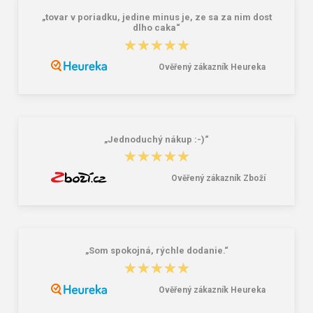
„tovar v poriadku, jedine minus je, ze sa za nim dost
dlho caka“
★★★★★
★★★★★
Ověřený zákazník Heureka
Peňaženka Aeronautica Militare Flag
Bagmaster SUPERNOVA 24 A
AM-103-01 black
studentský set – černobílý Černá 34
l
58,76 €
85,26 €
„Jednoduchý nákup :-)“
★★★★★
★★★★★
Ověřený zákazník Zboží
„Som spokojná, rýchle dodanie.“
★★★★★
★★★★★
Ověřený zákazník Heureka