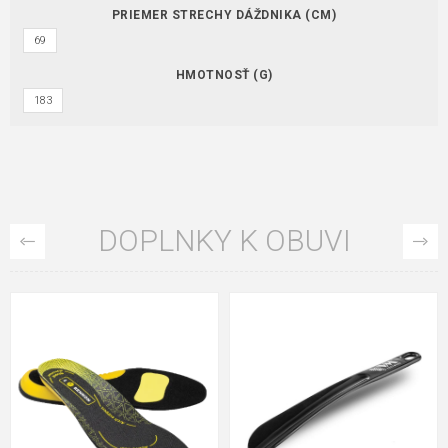
PRIEMER STRECHY DÁŽDNIKA (CM)
69
HMOTNOSŤ (G)
183
DOPLNKY K OBUVI