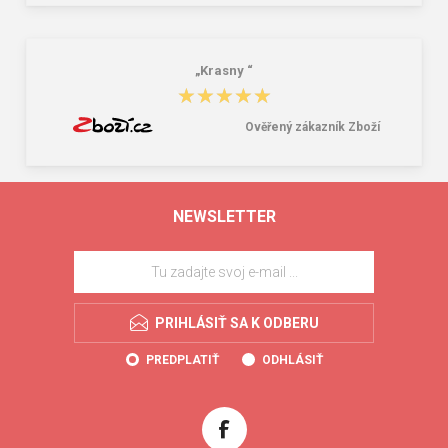
„Krasny “
★★★★★
★★★★★
Ověřený zákazník Zboží
NEWSLETTER
PRIHLÁSIŤ SA K ODBERU
PREDPLATIŤ
ODHLÁSIŤ