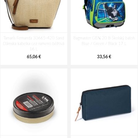
Tamaris Fernanda 33665-420 Sand
Bagmaster GEN 20 B Školský batoh
Dámska kabelka cez rameno béžová
Blue / Green / Black 17 L
16 L
65,06 €
33,56 €