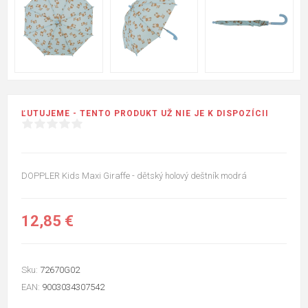
ĽUTUJEME - TENTO PRODUKT UŽ NIE JE K DISPOZÍCII
DOPPLER Kids Maxi Giraffe - dětský holový deštník modrá
12,85 €
Sku:
72670G02
EAN:
9003034307542