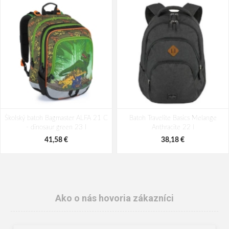
Školský batoh Bagmaster ALFA 21 C
Batoh Travelite Basics Melange
- dinosaur green 23 l
Anthracite 22 l
41,58 €
38,18 €
Ako o nás hovoria zákazníci