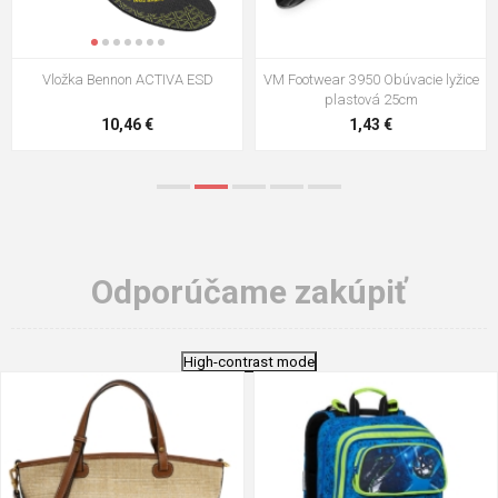
VM Footwear 3009 Vkladacia
VM Footwear 3102 Šnúrky ploché
stielka
5,21 €
0,79 €
Odporúčame zakúpiť
High-contrast mode