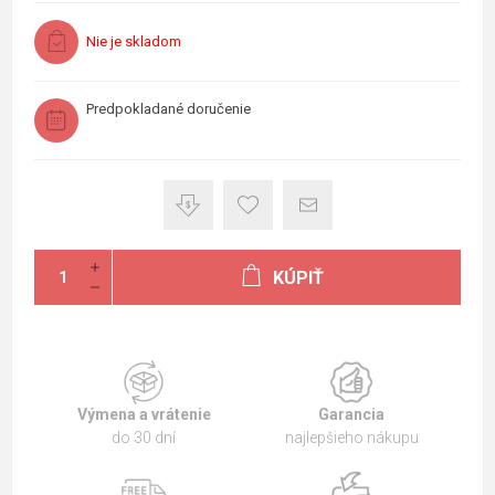
Nie je skladom
Predpokladané doručenie
KÚPIŤ
Výmena a vrátenie
Garancia
do 30 dní
najlepšieho nákupu