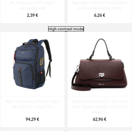
VM Footwear 3750 Leštiaci
Bagmaster EASY 22 A študentský
karnaubský vosk
penál - tmavomodrý modrý
2,39 €
6,26 €
High-contrast mode
Batoh Aeronautica Militare Patch
Batoh Travelite Kick Off Multibag
Batoh Aeronautica Militare Patch
AM-580-05 modrá 22 L
Tamaris Carolina 33271-643 Dark
Rosé 35 l
AM-581-05 modrá 19 L
wine Dámska kabelka cez rameno
98,49 €
49,10 €
vínová 5 L
94,29 €
62,96 €