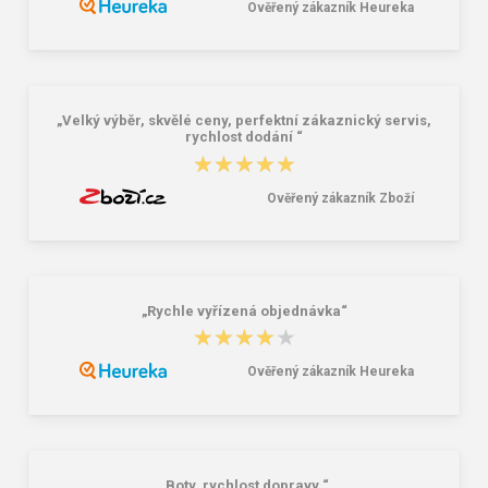
Ověřený zákazník Heureka
Batoh Travelite Basics Melange
Peňaženka Aeronautica Militare Flag
Anthracite 22 l
AM-103-01 black
38,18 €
58,76 €
„Velký výběr, skvělé ceny, perfektní zákaznický servis,
rychlost dodání “
★★★★★
★★★★★
Ověřený zákazník Zboží
„Rychle vyřízená objednávka“
★★★★★
★★★★★
Ověřený zákazník Heureka
„Boty, rychlost dopravy “