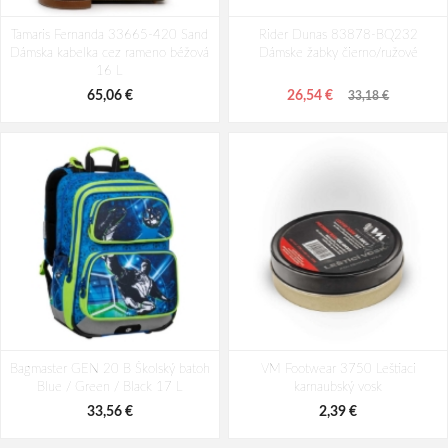
Tamaris Fernanda 33665-420 Sand
Rider Dunas 83878-BQ232
Dámska kabelka cez rameno béžová
Dámske žabky čierno/ružové
16 L
65,06 €
26,54 €
33,18 €
Bagmaster GEN 20 B Školský batoh
VM Footwear 3750 Leštiaci
Blue / Green / Black 17 L
karnaubský vosk
33,56 €
2,39 €