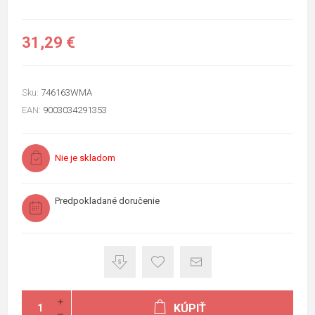
31,29 €
Sku:
746163WMA
EAN:
9003034291353
Nie je skladom
Predpokladané doručenie
KÚPIŤ