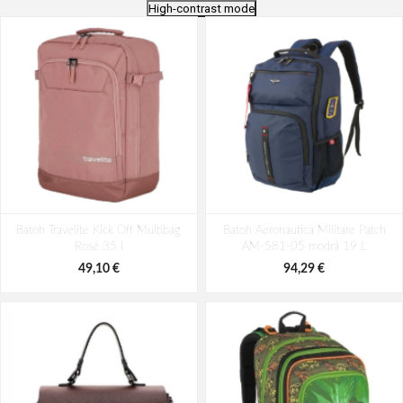
High-contrast mode
Bagmaster EASY 22 A študentský
Batoh Aeronautica Militare Patch
Batoh Travelite Kick Off Multibag
penál - tmavomodrý modrý
Batoh Aeronautica Militare Patch
AM-580-05 modrá 22 L
Rosé 35 l
AM-581-05 modrá 19 L
6,26 €
98,49 €
49,10 €
94,29 €