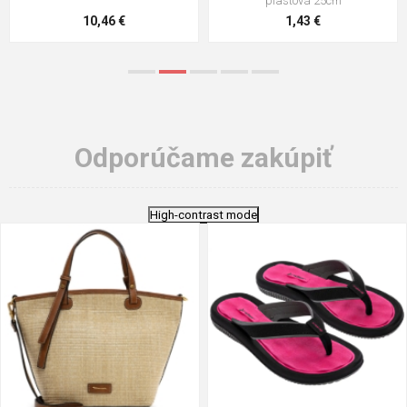
stielka
5,21 €
0,79 €
Odporúčame zakúpiť
High-contrast mode