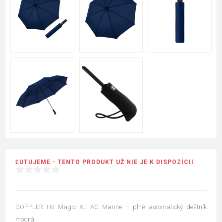
ĽUTUJEME - TENTO PRODUKT UŽ NIE JE K DISPOZÍCII
DOPPLER Hit Magic XL AC Marine – plně automatický deštník
modrá