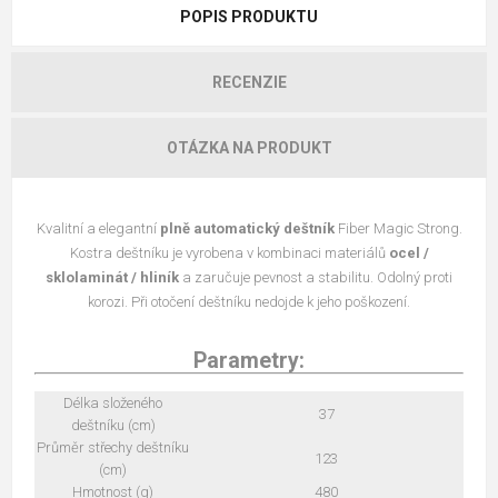
POPIS PRODUKTU
RECENZIE
OTÁZKA NA PRODUKT
Kvalitní a elegantní
plně automatický deštník
Fiber Magic Strong.
Kostra deštníku je vyrobena v kombinaci materiálů
ocel /
sklolaminát / hliník
a zaručuje pevnost a stabilitu. Odolný proti
korozi. Při otočení deštníku nedojde k jeho poškození.
Parametry:
Délka složeného
37
deštníku (cm)
Průměr střechy deštníku
123
(cm)
Hmotnost (g)
480