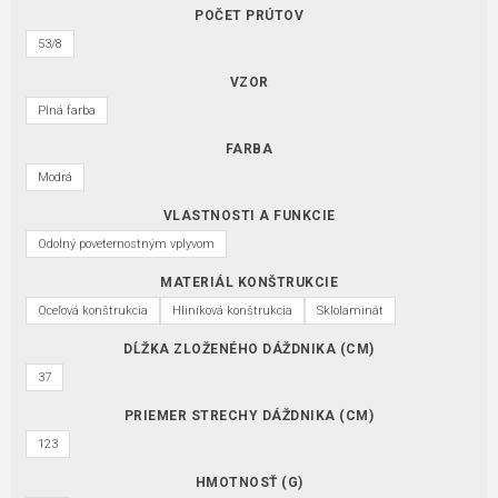
POČET PRÚTOV
53/8
VZOR
Plná farba
FARBA
Modrá
VLASTNOSTI A FUNKCIE
Odolný poveternostným vplyvom
MATERIÁL KONŠTRUKCIE
Oceľová konštrukcia
Hliníková konštrukcia
Sklolaminát
DĹŽKA ZLOŽENÉHO DÁŽDNIKA (CM)
37
PRIEMER STRECHY DÁŽDNIKA (CM)
123
HMOTNOSŤ (G)