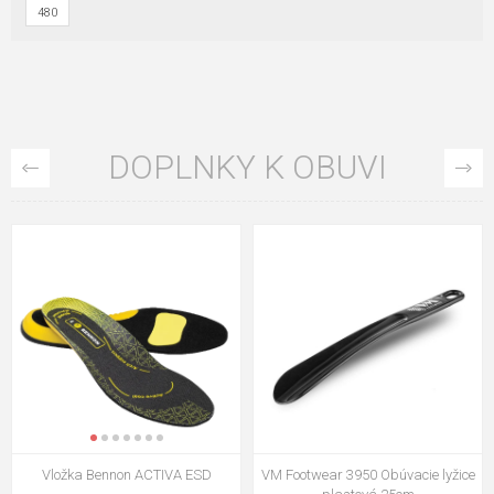
480
DOPLNKY K OBUVI
VM Footwear 3009 Vkladacia
VM Footwear 3102 Šnúrky ploché