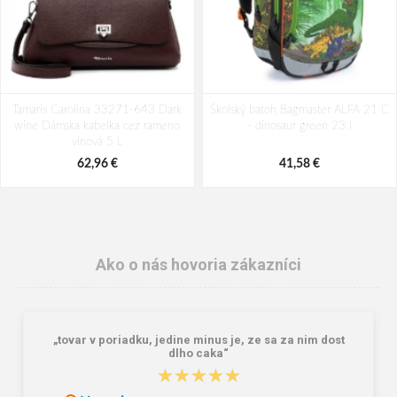
Tamaris Carolina 33271-643 Dark
Školský batoh Bagmaster ALFA 21 C
wine Dámska kabelka cez rameno
- dinosaur green 23 l
vínová 5 L
62,96 €
41,58 €
Ako o nás hovoria zákazníci
„tovar v poriadku, jedine minus je, ze sa za nim dost
dlho caka“
★★★★★
★★★★★