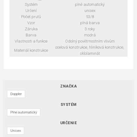
Systém
plně automatický
Určení
unisex
Počet prutů
53/8
Vzor
plná barva
Záruka
3 roky
Barva
modrá
Vlastnosti a funkce
Odolný povětrnostním vlivům
ocelová konstrukce, hliníková konstrukce,
Materiál konstrukce
sklolaminát
ZNAČKA
Doppler
SYSTÉM
Plne automatický
URČENIE
Unisex