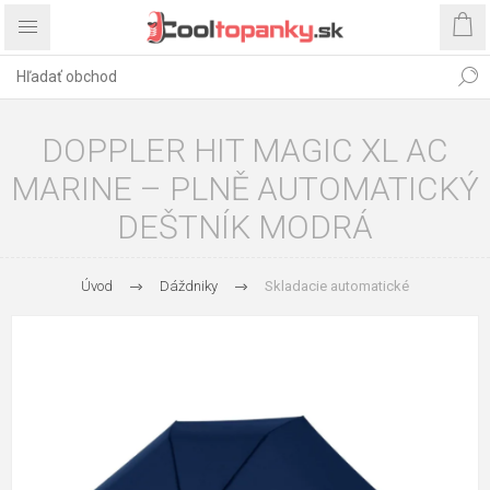
DOPPLER HIT MAGIC XL AC
MARINE – PLNĚ AUTOMATICKÝ
DEŠTNÍK MODRÁ
Úvod
Dáždniky
Skladacie automatické