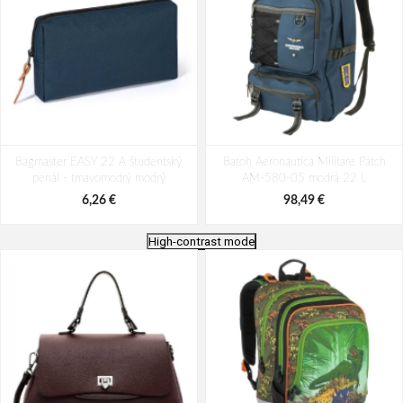
Bagmaster EASY 22 A študentský
Batoh Aeronautica Militare Patch
penál - tmavomodrý modrý
AM-580-05 modrá 22 L
6,26 €
98,49 €
High-contrast mode