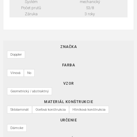
Systém
mechanický
Počet prutů
53/8
Záruka
3 roky
ZNAČKA
Doppler
FARBA
Vínová
No
VZOR
Geometrický / abstraktný
MATERIÁL KONŠTRUKCIE
Sklolaminát
Oceľová konštrukcia
Hliníková konštrukcia
URČENIE
Dámske