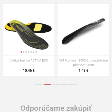
VM Footwear 3009 Vkladacia
VM Footwear 3102 Šnúrky ploché
stielka
5,21 €
0,79 €
Odporúčame zakúpiť