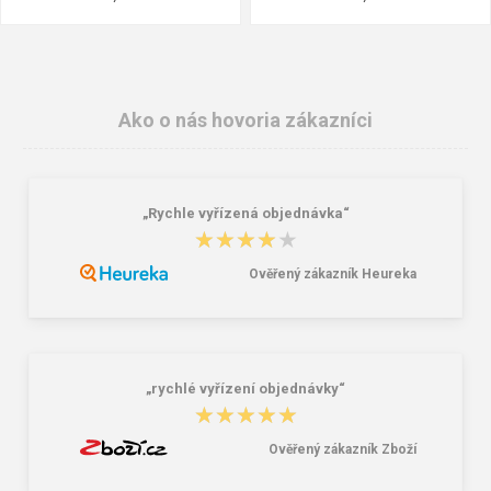
Ako o nás hovoria zákazníci
„Rychle vyřízená objednávka“
★★★★★
★★★★★
Ověřený zákazník Heureka
Granite 5 21747-13 Slnečné
Bagmaster SUPERNOVA 24 A
okuliare
studentský set – černobílý Černá 34
l
16,00 €
85,26 €
„rychlé vyřízení objednávky“
★★★★★
★★★★★
Ověřený zákazník Zboží