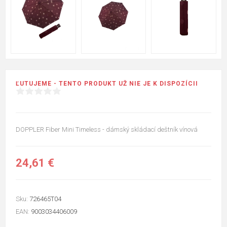
ĽUTUJEME - TENTO PRODUKT UŽ NIE JE K DISPOZÍCII
DOPPLER Fiber Mini Timeless - dámský skládací deštník vínová
24,61 €
Sku:
726465T04
EAN:
9003034406009