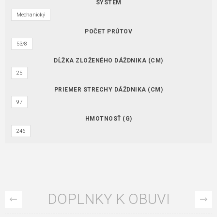
SYSTÉM
Mechanický
POČET PRÚTOV
53/8
DĹŽKA ZLOŽENÉHO DÁŽDNIKA (CM)
25
PRIEMER STRECHY DÁŽDNIKA (CM)
97
HMOTNOSŤ (G)
246
DOPLNKY K OBUVI