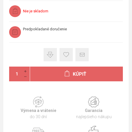
Nie je skladom
Predpokladané doručenie
KÚPIŤ
Výmena a vrátenie
Garancia
do 30 dní
najlepšieho nákupu