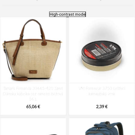
High-contrast mode
Tamaris Fernanda 33665-420 Sand
VM Footwear 3750 Leštiaci
Dámska kabelka cez rameno béžová
karnaubský vosk
16 L
65,06 €
2,39 €