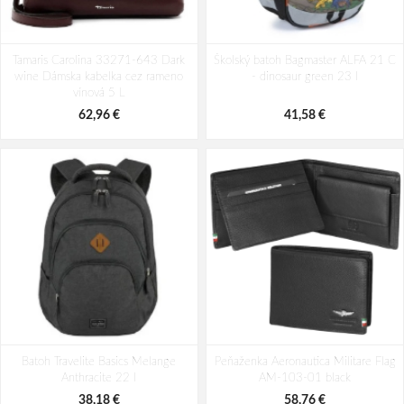
Batoh Travelite Kick Off Multibag
Batoh Aeronautica Militare Patch
Tamaris Carolina 33271-643 Dark
Rosé 35 l
Školský batoh Bagmaster ALFA 21 C
AM-581-05 modrá 19 L
wine Dámska kabelka cez rameno
- dinosaur green 23 l
49,10 €
94,29 €
vínová 5 L
62,96 €
41,58 €
Batoh Travelite Basics Melange
Peňaženka Aeronautica Militare Flag
Anthracite 22 l
AM-103-01 black
38,18 €
58,76 €