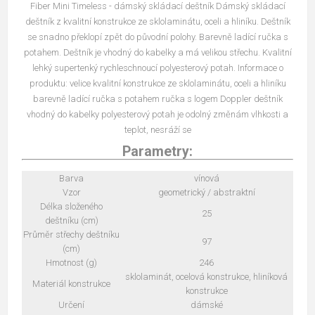
Fiber Mini Timeless - dámský skládací deštník Dámský skládací
deštník z kvalitní konstrukce ze sklolaminátu, oceli a hliníku. Deštník
se snadno překlopí zpět do původní polohy. Barevně ladící ručka s
potahem. Deštník je vhodný do kabelky a má velikou střechu. Kvalitní
lehký supertenký rychleschnoucí polyesterový potah. Informace o
produktu: velice kvalitní konstrukce ze sklolaminátu, oceli a hliníku
barevně ladící ručka s potahem ručka s logem Doppler deštník
vhodný do kabelky polyesterový potah je odolný změnám vlhkosti a
teplot, nesráží se
Parametry:
Barva
vínová
Vzor
geometrický / abstraktní
Délka složeného
25
deštníku (cm)
Průměr střechy deštníku
97
(cm)
Hmotnost (g)
246
sklolaminát, ocelová konstrukce, hliníková
Materiál konstrukce
konstrukce
Určení
dámské