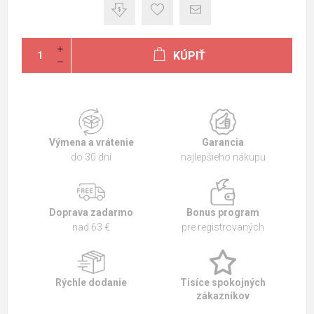
KÚPIŤ
Výmena a vrátenie
Garancia
do 30 dní
najlepšieho nákupu
Doprava zadarmo
Bonus program
nad 63 €
pre registrovaných
Rýchle dodanie
Tisíce spokojných
zákazníkov