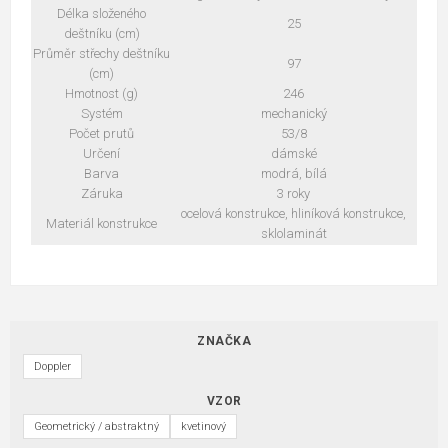
Délka složeného
25
deštníku (cm)
Průměr střechy deštníku
97
(cm)
Hmotnost (g)
246
Systém
mechanický
Počet prutů
53/8
Určení
dámské
Barva
modrá, bílá
Záruka
3 roky
ocelová konstrukce, hliníková konstrukce,
Materiál konstrukce
sklolaminát
ZNAČKA
Doppler
VZOR
Geometrický / abstraktný
kvetinový