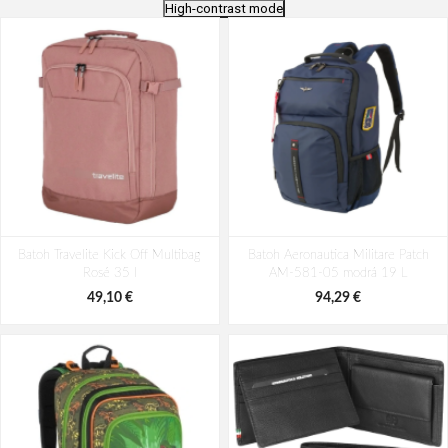
High-contrast mode
Bagmaster EASY 22 A študentský
Batoh Aeronautica Militare Patch
Batoh Travelite Kick Off Multibag
penál - tmavomodrý modrý
Batoh Aeronautica Militare Patch
AM-580-05 modrá 22 L
Rosé 35 l
AM-581-05 modrá 19 L
6,26 €
98,49 €
49,10 €
94,29 €