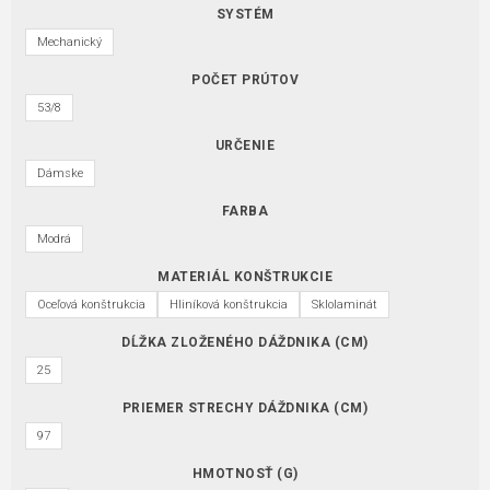
SYSTÉM
Mechanický
POČET PRÚTOV
53/8
URČENIE
Dámske
FARBA
Modrá
MATERIÁL KONŠTRUKCIE
Oceľová konštrukcia
Hliníková konštrukcia
Sklolaminát
DĹŽKA ZLOŽENÉHO DÁŽDNIKA (CM)
25
PRIEMER STRECHY DÁŽDNIKA (CM)
97
HMOTNOSŤ (G)