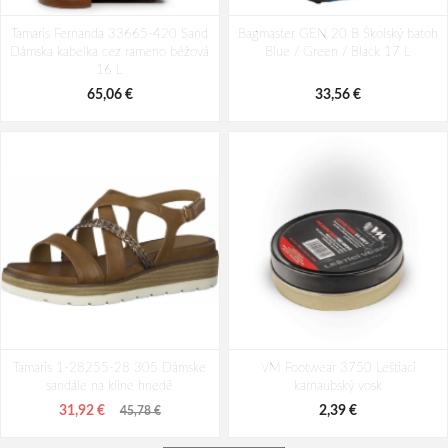
Tamaris Fernanda 33665-420 Sand
Bagmaster GEN 20 B Školský batoh
Dámska kabelka cez rameno béžová
Blue / Green / Black 17 L
16 L
65,06 €
33,56 €
Tamaris 1-28255-28 305 Dámske
VM Footwear 3750 Leštiaci
sandále na kline hnedé
karnaubský vosk
31,92 €
2,39 €
45,78 €