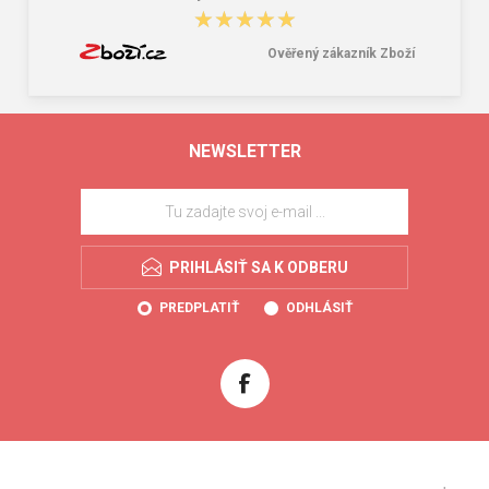
★★★★★
★★★★★
Ověřený zákazník Zboží
NEWSLETTER
PRIHLÁSIŤ SA K ODBERU
PREDPLATIŤ
ODHLÁSIŤ