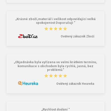
wine Dámska kabelka cez rameno
Anthracite 22 l
vínová 5 L
62,96 €
38,18 €
„Krásné zboží,materiál i velikost odpovídající velká
spokojenost Doporučuji “
★★★★★
★★★★★
Ověřený zákazník Zboží
„Objednávka byla vyřízena ve velmi krátkém termínu,
komunikace s obchodem byla rychlá, jasná, bez
problémů.“
★★★★★
★★★★★
Ověřený zákazník Heureka
„Rychlost dodání “