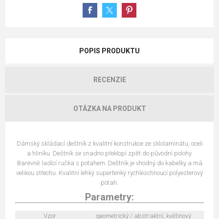
POPIS PRODUKTU
RECENZIE
OTÁZKA NA PRODUKT
Dámský skládací deštník z kvalitní konstrukce ze sklolaminátu, oceli
a hliníku. Deštník se snadno překlopí zpět do původní polohy.
Barevně ladící ručka s potahem. Deštník je vhodný do kabelky a má
velikou střechu. Kvalitní lehký supertenký rychleschnoucí polyesterový
potah.
Parametry:
Vzor
geometrický / abstraktní, květinový