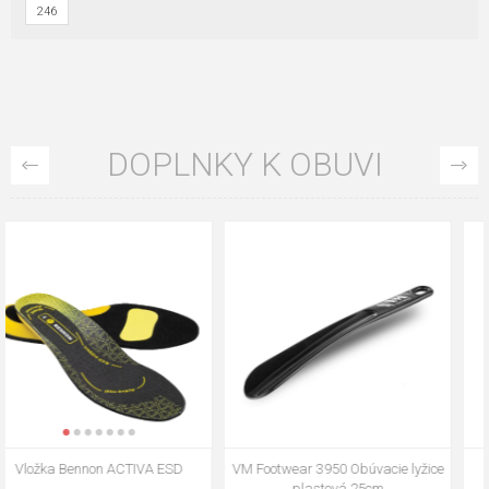
246
DOPLNKY K OBUVI
VM Footwear 3009 Vkladacia
VM Footwear 3102 Šnúrky ploché
stielka