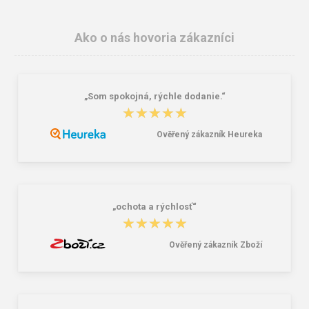
Ako o nás hovoria zákazníci
„Som spokojná, rýchle dodanie.“
★★★★★
★★★★★
Ověřený zákazník Heureka
Peňaženka Aeronautica Militare Flag
Travelite Umbria L Smoky Grey
AM-103-01 black
90/96 L
58,76 €
109,16 €
„ochota a rýchlosť“
★★★★★
★★★★★
Ověřený zákazník Zboží