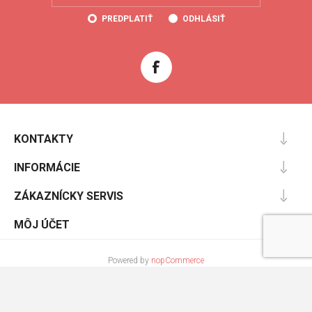
PREDPLATIŤ
ODHLÁSIŤ
KONTAKTY
INFORMÁCIE
ZÁKAZNÍCKY SERVIS
MÔJ ÚČET
Powered by
nopCommerce
Designed by
Nop-Templates.com
Copyright © 2026 Cooltopanky.sk. Všetky práva vyhradené.