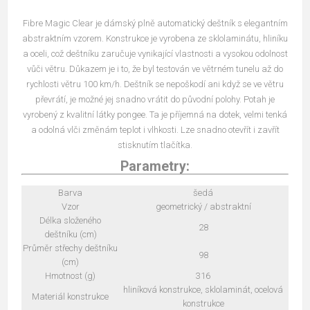
Fibre Magic Clear je dámský plně automatický deštník s elegantním
abstraktním vzorem. Konstrukce je vyrobena ze sklolaminátu, hliníku
a oceli, což deštníku zaručuje vynikající vlastnosti a vysokou odolnost
vůči větru. Důkazem je i to, že byl testován ve větrném tunelu až do
rychlosti větru 100 km/h. Deštník se nepoškodí ani když se ve větru
převrátí, je možné jej snadno vrátit do původní polohy. Potah je
vyrobený z kvalitní látky pongee. Ta je příjemná na dotek, velmi tenká
a odolná vlči změnám teplot i vlhkosti. Lze snadno otevřít i zavřít
stisknutím tlačítka.
Parametry:
Barva
šedá
Vzor
geometrický / abstraktní
Délka složeného
28
deštníku (cm)
Průměr střechy deštníku
98
(cm)
Hmotnost (g)
316
hliníková konstrukce, sklolaminát, ocelová
Materiál konstrukce
konstrukce