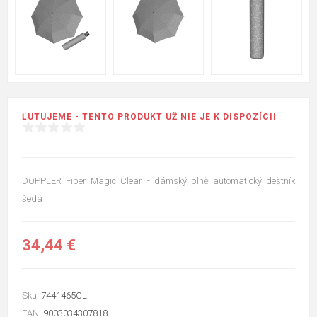
ĽUTUJEME - TENTO PRODUKT UŽ NIE JE K DISPOZÍCII
DOPPLER Fiber Magic Clear - dámský plně automatický deštník
šedá
34,44 €
Sku:
7441465CL
EAN:
9003034307818