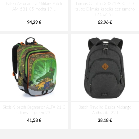
Batoh Aeronautica Militare Patch
AM-580-05 modrá 22 L
Tamaris Carolina 33271-950 Dark
Rosé 35 l
AM-581-05 modrá 19 L
taupe Dámska kabelka cez rameno
98,49 €
49,10 €
béžová 5 L
94,29 €
62,96 €
Školský batoh Bagmaster ALFA 21 C
Batoh Travelite Basics Melange
- dinosaur green 23 l
Anthracite 22 l
41,58 €
38,18 €