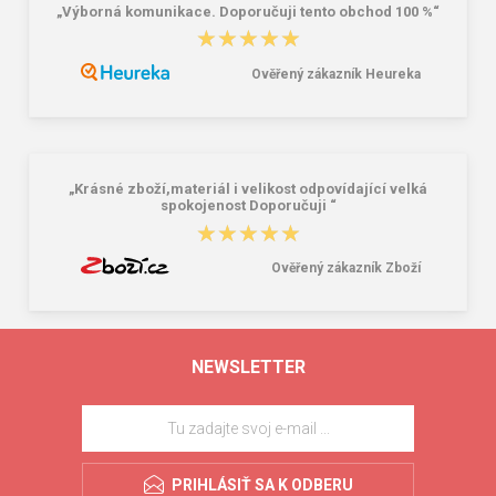
„Výborná komunikace. Doporučuji tento obchod 100 %“
★★★★★
★★★★★
Ověřený zákazník Heureka
„Krásné zboží,materiál i velikost odpovídající velká
spokojenost Doporučuji “
★★★★★
★★★★★
Ověřený zákazník Zboží
NEWSLETTER
PRIHLÁSIŤ SA K ODBERU