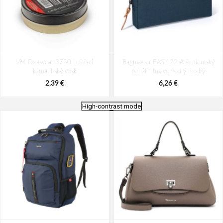
VM Footwear 3750 Leštiaci
Bagmaster EASY 22 A študentský
karnaubský vosk
penál - tmavomodrý modrý
2,39 €
6,26 €
High-contrast mode
Batoh Aeronautica Militare Patch
Batoh Travelite Kick Off Multibag