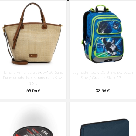
Tamaris Fernanda 33665-420 Sand
Bagmaster GEN 20 B Školský batoh
Dámska kabelka cez rameno béžová
Blue / Green / Black 17 L
16 L
65,06 €
33,56 €