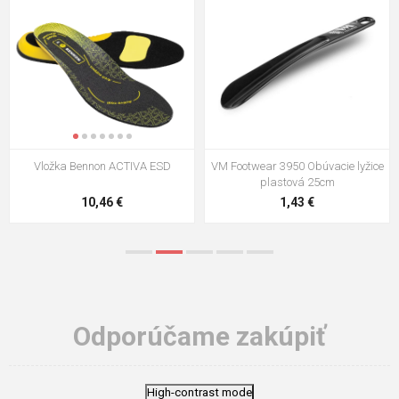
VM Footwear 3009 Vkladacia
VM Footwear 3102 Šnúrky ploché
stielka
5,21 €
0,79 €
Odporúčame zakúpiť
High-contrast mode