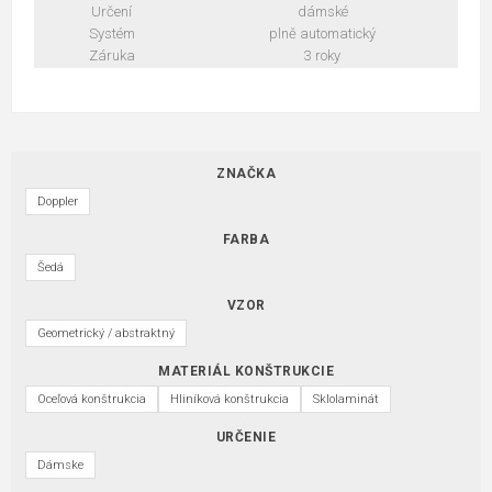
Určení
dámské
Systém
plně automatický
Záruka
3 roky
ZNAČKA
Doppler
FARBA
Šedá
VZOR
Geometrický / abstraktný
MATERIÁL KONŠTRUKCIE
Oceľová konštrukcia
Hliníková konštrukcia
Sklolaminát
URČENIE
Dámske