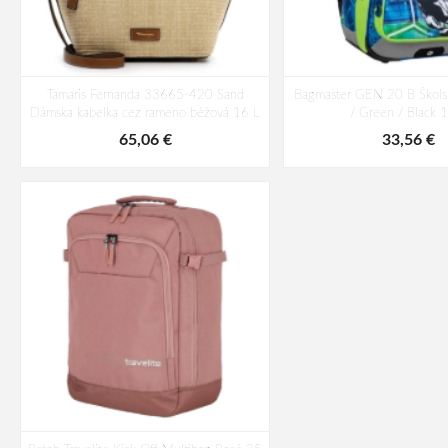
Tamaris Fernanda 33665-420 Sand
Bagmaster GEN 20 B Škols
Dámska kabelka cez rameno béžová 16 L
/ Green / Black 
65,06 €
33,56 €