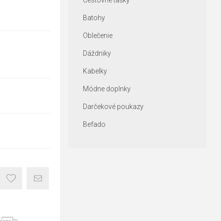
Cestovné tašky
Batohy
Oblečenie
Dáždniky
Kabelky
Módne doplnky
Darčekové poukazy
Befado