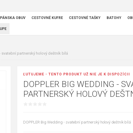
PÁNSKA OBUV
CESTOVNÉ KUFRE
CESTOVNÉ TAŠKY
BATOHY
OB
UPE
svatební partnerský holový deštník bílá
ĽUTUJEME - TENTO PRODUKT UŽ NIE JE K DISPOZÍCII
DOPPLER BIG WEDDING - SV
PARTNERSKÝ HOLOVÝ DEŠTN
DOPPLER Big Wedding - svatební partnerský holový deštník bílá