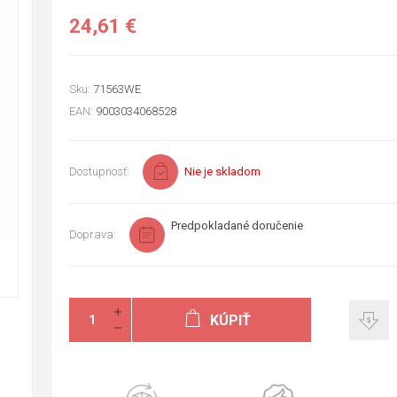
24,61 €
Sku:
71563WE
EAN:
9003034068528
Dostupnosť:
Nie je skladom
Predpokladané doručenie
Doprava:
KÚPIŤ