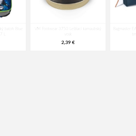
ký batoh Blue
VM Footwear 3750 Leštiaci karnaubský
Bagmaster EA
17 L
vosk
t
2,39 €