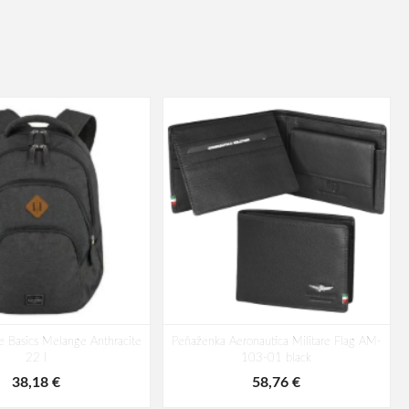
te Basics Melange Anthracite
Peňaženka Aeronautica Militare Flag AM-
22 l
103-01 black
38,18 €
58,76 €