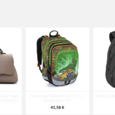
50 Dark taupe
Školský batoh Bagmaster ALFA 21 C -
Batoh Traveli
o béžová 5 L
dinosaur green 23 l
41,58 €