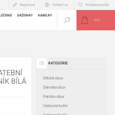
Registrovať
Prihlásiť sa
Obľúbené položky
LEČENIE
DÁŽDNIKY
KABELKY
0
KS
KATEGÓRIE
ATEBNÍ
Detská obuv
ÍK BÍLÁ
Dámska obuv
Pánska obuv
Cestovné kufre