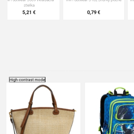
anatomická stielka
0,83 €
4,41 €
High-contrast mode