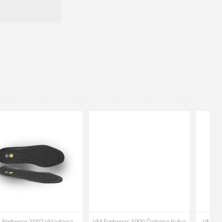
48
37
36
38
39
40
41
42
43
44
45
46
47
VM Footwear 3600 Impregnace
Vložka Bennon ABSORBA XTR