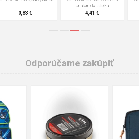
anatomická stielka ESD
na obuv
3,57 €
1,64 €
Odporúčame zakúpiť