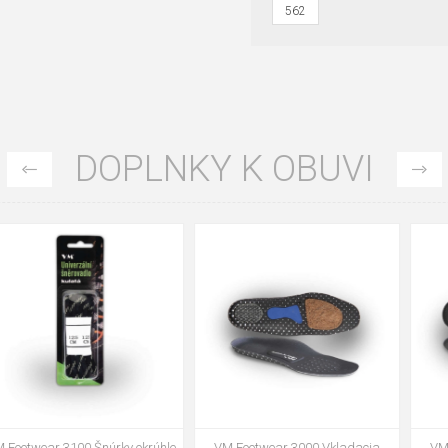
562
DOPLNKY K OBUVI
35
36
37
39
40
43
47
48
VM Footwear 3002 Vkladacia
VM Footwear 3900 Čistiaca huba