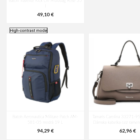
Batoh Travelite Kick Off Multibag Rosé 35
l
49,10 €
High-contrast mode
Batoh Aeronautica Militare Patch AM-
Tamaris Carolina 33271-9
581-05 modrá 19 L
Dámska kabelka cez ramen
94,29 €
62,96 €