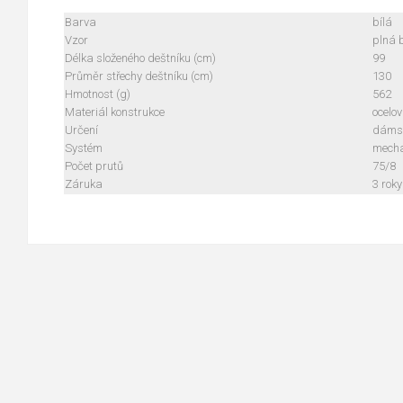
Barva
bílá
Vzor
plná 
Délka složeného deštníku (cm)
99
Průměr střechy deštníku (cm)
130
Hmotnost (g)
562
Materiál konstrukce
ocelo
Určení
dáms
Systém
mecha
Počet prutů
75/8
Záruka
3 roky