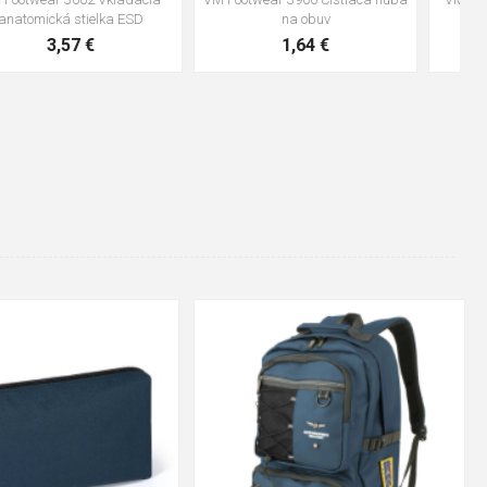
water stop
ESD
10,04 €
4,16 €