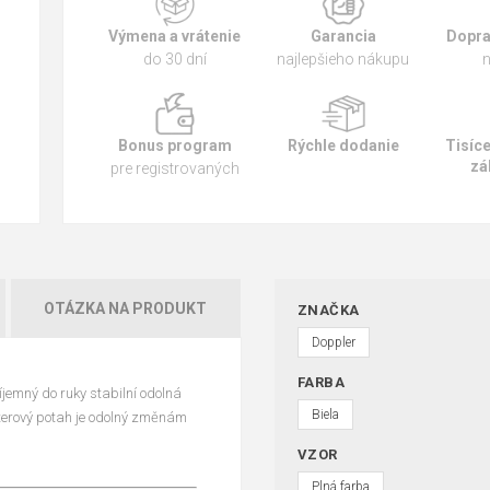
Výmena a vrátenie
Garancia
Dopra
do 30 dní
najlepšieho nákupu
n
Bonus program
Rýchle dodanie
Tisíc
zá
pre registrovaných
OTÁZKA NA PRODUKT
ZNAČKA
Doppler
FARBA
íjemný do ruky stabilní odolná
Biela
esterový potah je odolný změnám
VZOR
Plná farba