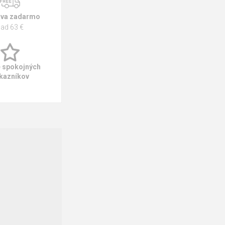
va zadarmo
ad 63 €
e spokojných
kazníkov