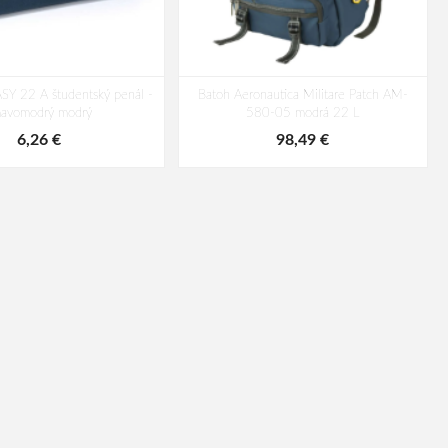
SY 22 A študentský penál -
Batoh Aeronautica Militare Patch AM-
mavomodrý modrý
580-05 modrá 22 L
6,26 €
98,49 €