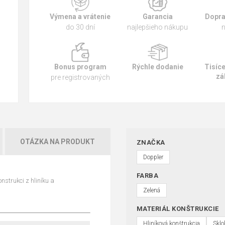
Výmena a vrátenie
Garancia
Dopra
do 30 dní
najlepšieho nákupu
n
Bonus program
Rýchle dodanie
Tisíc
zá
pre registrovaných
OTÁZKA NA PRODUKT
ZNAČKA
Doppler
FARBA
nstrukci z hliníku a
Zelená
MATERIÁL KONŠTRUKCIE
Hliníková konštrukcia
Sklo