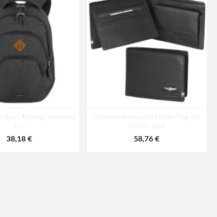
te Basics Melange Anthracite
Peňaženka Aeronautica Militare Flag AM-
22 l
103-01 black
38,18 €
58,76 €