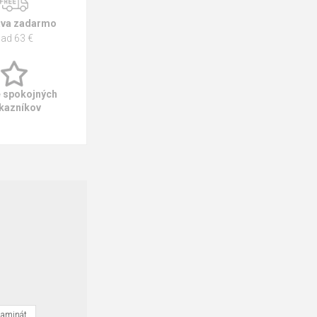
va zadarmo
ad 63 €
e spokojných
kazníkov
laminát