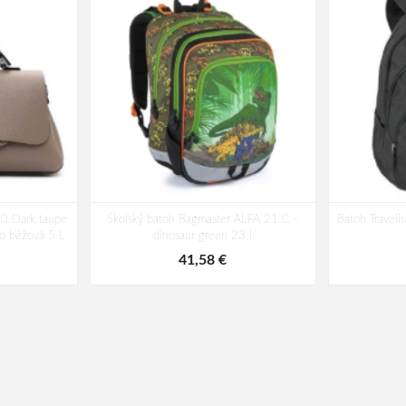
50 Dark taupe
Školský batoh Bagmaster ALFA 21 C -
Batoh Traveli
o béžová 5 L
dinosaur green 23 l
41,58 €