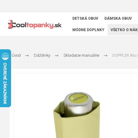
DETSKÁ OBUV
DÁMSKA OBUV
MÓDNE DOPLNKY
VŠETKO O NÁK
Úvod
Dáždniky
Skladacie manuálne
DOPPLER Alu L