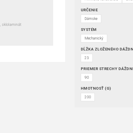
URČENIE
Dámske
, sklolaminát
SYSTÉM
Mechanický
DĹŽKA ZLOŽENÉHO DÁŽDN
23
PRIEMER STRECHY DÁŽDN
90
HMOTNOSŤ (G)
200