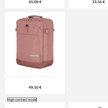
65,06 €
33,56 €
Batoh Travelite Kick Off Multibag Rosé 35
l
49,10 €
High-contrast mode