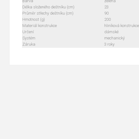
Barva
zelená
Délka složeného deštníku (cm)
23
Průměr střechy deštníku (cm)
90
Hmotnost (g)
200
Materiál konstrukce
hliníková konstrukce
Určení
dámské
Systém
mechanický
Záruka
3 roky