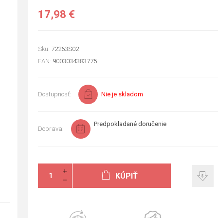
17,98 €
Sku:
72263S02
EAN:
9003034383775
Dostupnosť:
Nie je skladom
Predpokladané doručenie
Doprava:
KÚPIŤ