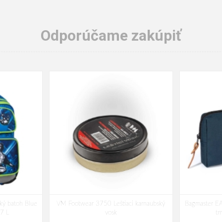
Odporúčame zakúpiť
ký batoh Blue
VM Footwear 3750 Leštiaci karnaubský
Bagmaster EA
17 L
vosk
t