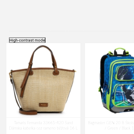
High-contrast mode
Tamaris Fernanda 33665-420 Sand
Bagmaster GEN 20 B Škols
Dámska kabelka cez rameno béžová 16 L
/ Green / Black 