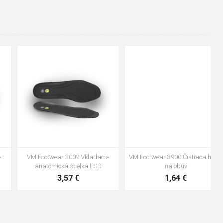
48
37
36
38
39
40
41
42
43
44
45
46
47
VM Footwear 3600 Impregnace
Vložka Bennon ABSORBA XTR
water stop
ESD
10,04 €
4,16 €