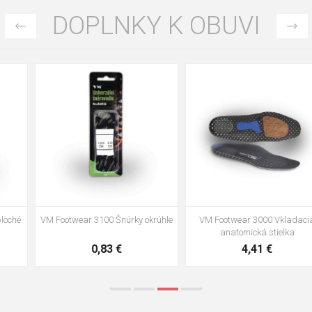
DOPLNKY K OBUVI
35
36
37
39
40
43
47
48
VM Footwear 3002 Vkladacia
VM Footwear 3900 Čistiaca huba
anatomická stielka ESD
na obuv
3,57 €
1,64 €