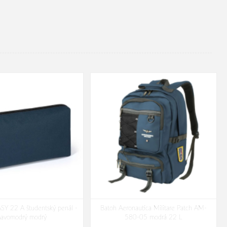
SY 22 A študentský penál -
Batoh Aeronautica Militare Patch AM-
mavomodrý modrý
580-05 modrá 22 L