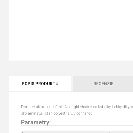
POPIS PRODUKTU
RECENZIE
Dámský skládací deštník Alu Light vhodný do kabelky. Lehký díky ko
skolaminátu.Potah polyestr s UV-ochranou.
Parametry: