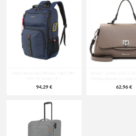
Batoh Aeronautica Militare Patch AM-
Tamaris Carolina 33271-9
581-05 modrá 19 L
Dámska kabelka cez ramen
94,29 €
62,96 €