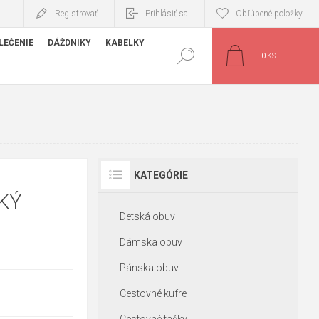
Registrovať
Prihlásiť sa
Obľúbené položky
LEČENIE
DÁŽDNIKY
KABELKY
0
KS
KATEGÓRIE
KÝ
Detská obuv
Dámska obuv
Pánska obuv
Cestovné kufre