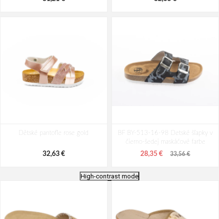
Dětské pantofle rose gold
BF BY-513-16-98 Detské šľapky v
čierno-šedej maskáčové farbe
32,63 €
28,35 €
33,56 €
High-contrast mode