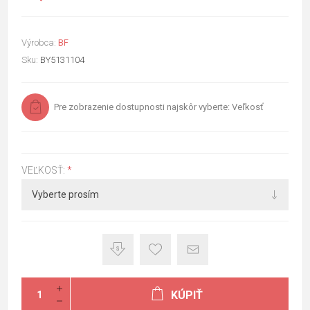
Výrobca:
BF
Sku:
BY5131104
Pre zobrazenie dostupnosti najskôr vyberte: Veľkosť
VEĽKOSŤ:
*
KÚPIŤ