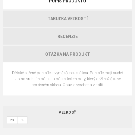
POPIS PRODUKTU
TABUĽKA VEĽKOSTÍ
RECENZIE
OTÁZKA NA PRODUKT
Dětské kožené pantofle s vyměkčenou stélkou. Pantofle mají suchý
zip na vrchním pásku a pásek kolem paty, který drží nožičku ve
správném sklonu. Obuv je vyrobena v Itálii.
VEĽKOSŤ
28
30