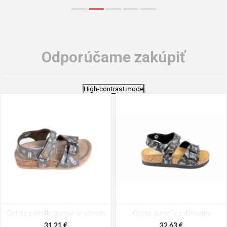
Odporúčame zakúpiť
High-contrast mode
Dětské pantofle béžové se vzorem
Dětské pantofle s dinosaury
31,21 €
32,63 €