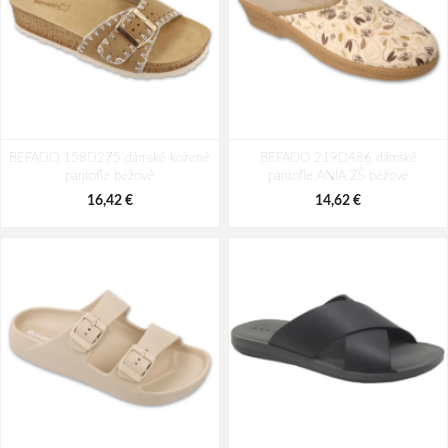
Big Fish FH-511-29-01 Detské
BEFADO 159Y106 dětské pantofle
BEFADO 158D275 dámské kožené
šľapky béžové
BEFADO 219D486 dámské
COMFORT růžové
pantofle béžové
pantofle ANIA ZŠ béžové
12,56 €
8,65 €
20,96 €
16,42 €
14,62 €