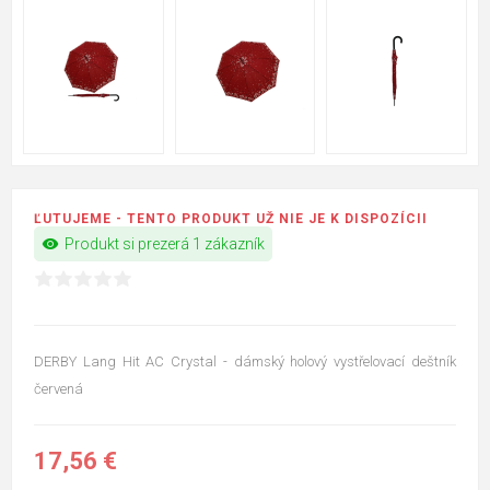
ĽUTUJEME - TENTO PRODUKT UŽ NIE JE K DISPOZÍCII
visibility
Produkt si prezerá 1 zákazník
DERBY Lang Hit AC Crystal - dámský holový vystřelovací deštník
červená
17,56 €