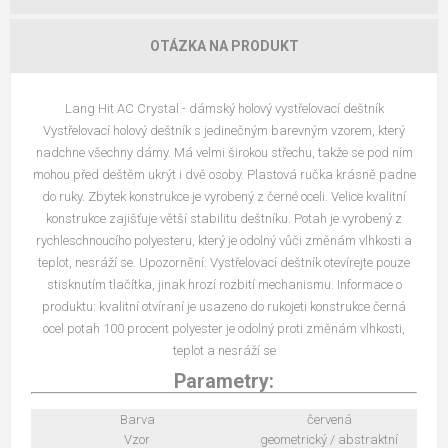
OTÁZKA NA PRODUKT
Lang Hit AC Crystal - dámský holový vystřelovací deštník
Vystřelovací holový deštník s jedinečným barevným vzorem, který
nadchne všechny dámy. Má velmi širokou střechu, takže se pod ním
mohou před deštěm ukrýt i dvě osoby. Plastová ručka krásně padne
do ruky. Zbytek konstrukce je vyrobený z černé oceli. Velice kvalitní
konstrukce zajišťuje větší stabilitu deštníku. Potah je vyrobený z
rychleschnoucího polyesteru, který je odolný vůči změnám vlhkosti a
teplot, nesráží se. Upozornění: Vystřelovací deštník otevírejte pouze
stisknutím tlačítka, jinak hrozí rozbití mechanismu. Informace o
produktu: kvalitní otvíraní je usazeno do rukojeti konstrukce černá
ocel potah 100 procent polyester je odolný proti změnám vlhkosti,
teplot a nesráží se
Parametry:
Barva
červená
Vzor
geometrický / abstraktní