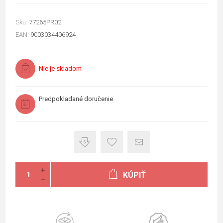
Sku:
77265PR02
EAN:
9003034406924
Nie je skladom
Predpokladané doručenie
KÚPIŤ