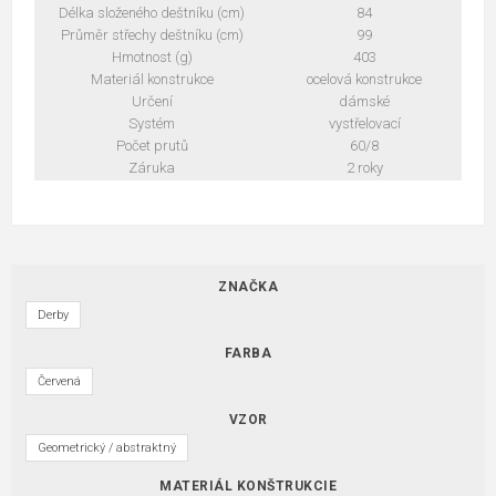
Délka složeného deštníku (cm)
84
Průměr střechy deštníku (cm)
99
Hmotnost (g)
403
Materiál konstrukce
ocelová konstrukce
Určení
dámské
Systém
vystřelovací
Počet prutů
60/8
Záruka
2 roky
ZNAČKA
Derby
FARBA
Červená
VZOR
Geometrický / abstraktný
MATERIÁL KONŠTRUKCIE