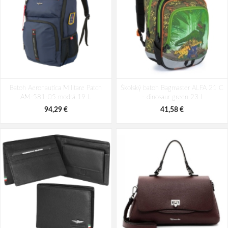
Batoh Aeronautica Militare Patch
Batoh Travelite Kick Off Multibag
Batoh Aeronautica Militare Patch
AM-580-05 modrá 22 L
Školský batoh Bagmaster ALFA 21 C
Rosé 35 l
AM-581-05 modrá 19 L
- dinosaur green 23 l
98,49 €
49,10 €
94,29 €
41,58 €