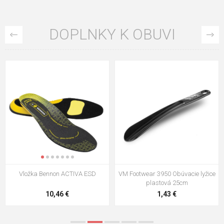
DOPLNKY K OBUVI
VM Footwear 3009 Vkladacia
VM Footwear 3102 Šnúrky ploché
stielka
5,21 €
0,79 €