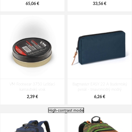
65,06 €
33,56 €
VM Footwear 3750 Leštiaci
Bagmaster EASY 22 A študentský
karnaubský vosk
penál - tmavomodrý modrý
2,39 €
6,26 €
High-contrast mode