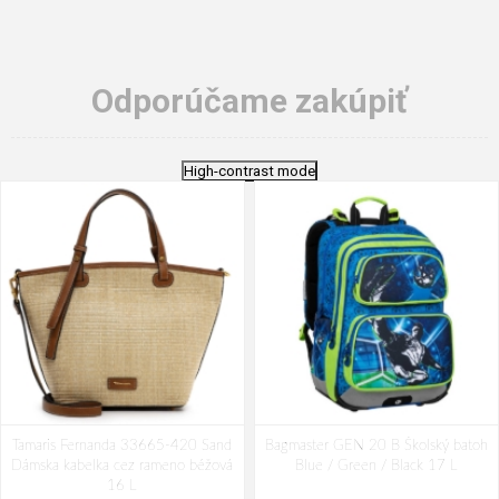
Odporúčame zakúpiť
High-contrast mode
Tamaris Fernanda 33665-420 Sand
Bagmaster GEN 20 B Školský batoh
Dámska kabelka cez rameno béžová
Blue / Green / Black 17 L
16 L