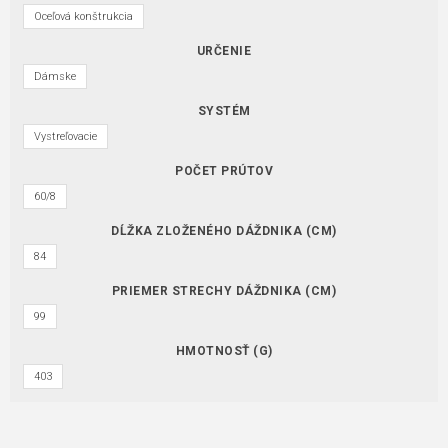
Oceľová konštrukcia
URČENIE
Dámske
SYSTÉM
Vystreľovacie
POČET PRÚTOV
60/8
DĹŽKA ZLOŽENÉHO DÁŽDNIKA (CM)
84
PRIEMER STRECHY DÁŽDNIKA (CM)
99
HMOTNOSŤ (G)
403